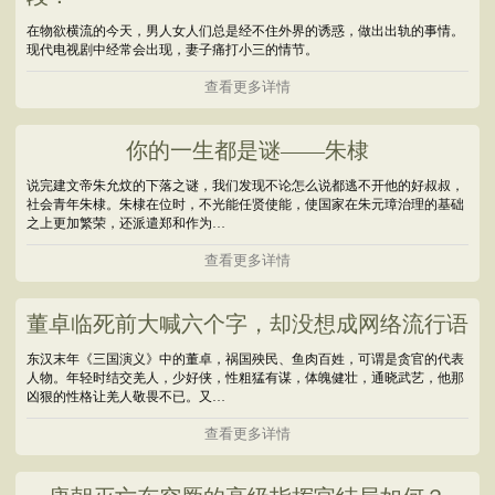
在物欲横流的今天，男人女人们总是经不住外界的诱惑，做出出轨的事情。
现代电视剧中经常会出现，妻子痛打小三的情节。
查看更多详情
你的一生都是谜——朱棣
说完建文帝朱允炆的下落之谜，我们发现不论怎么说都逃不开他的好叔叔，
社会青年朱棣。朱棣在位时，不光能任贤使能，使国家在朱元璋治理的基础
之上更加繁荣，还派遣郑和作为…
查看更多详情
董卓临死前大喊六个字，却没想成网络流行语
东汉末年《三国演义》中的董卓，祸国殃民、鱼肉百姓，可谓是贪官的代表
人物。年轻时结交羌人，少好侠，性粗猛有谋，体魄健壮，通晓武艺，他那
凶狠的性格让羌人敬畏不已。又…
查看更多详情