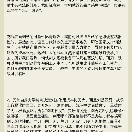
后来夹钢法的雏形。我们注意到，青铜武器的生产采用“铸造”，而钢铁
武器生产采用“锻造”。
充分表面钢铁的可塑性比青铜强，我们可以按照自己的意愿调整武器
性能。虽然如此，但是古代钢铁的生产是艰难的，即使国家支持钢铁
生产，钢铁的产量也很小，还要耗费大量人力物力，导致冷兵器时代
钢铁的成本很高。这样巨大的成本显然不是封建王朝能够随便承担
的，所以我们看到，钢铁剑大规模装备军队只在西汉时期。而刀，既
可以用生产剑这样复杂的工艺生产，也可以用比较简单的工艺生产，
而且实战的性能不会差太多。二战中，中国的大砍刀和日本的军刀对
战可以看出。
2、刀剑自身力学特点决定剑的使用成本比刀大。而且剑是双刃，战场
上容易误伤自己。剑开双刃，剑脊突出。战斗中难免磕碰，一旦磕碰
了刃，极易损坏，所以“剑走轻灵”。实际情况是，剑再走轻灵也难保不
被磕碰。一旦要发生磕碰，剑用哪个部位格挡都不是办法，都会损坏
剑，影响性能。而刀不同，刀开单刃，刀背、刀身可以格挡，而且不
易给刀造成很大损坏。即使有少许损坏，也不影响刀的使用。在战争
这种拼消耗的环境下，节约成本的选择无疑是刀，而非剑。