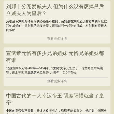
刘邦十分宠爱戚夫人 但为什么没有废掉吕后
立戚夫人为皇后？
流氓皇帝刘邦对待吕后的心还是不错的，吕雉是在刘邦还没有称帝的时候就
和他成婚的，是刘邦的结发夫妻，跟着刘邦一起到处征战，对刘邦有着很大
的帮助。
查看更多详情
宣武帝元恪有多少兄弟姐妹 元恪兄弟姐妹都
有谁
北魏宣武帝元恪(483年―515年)，北魏孝文帝元宏次子，母文昭皇后高照
容，南北朝时期北魏第八位皇帝，499年—515年在位。
查看更多详情
中国古代的十大幸运帝王 阴差阳错就当了皇
帝!
中国的皇帝数不胜数，雄才大略者有之，昏聩无能者有之，他们是中国历史