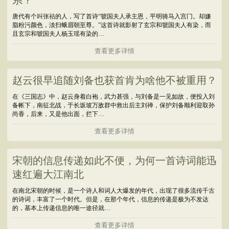
系？
唐代有个叫张祜的人，写了首诗“虢国夫人承主恩，平明骑马入宫门。却嫌
脂粉污颜色，淡扫蛾眉朝至尊。”这首诗就影射了玄宗和虢国夫人有染，而
且玄宗和虢国夫人杨玉瑶有染的…
查看更多详情
赵云很早追随刘备也获首肯为啥他不被重用？
在《三国志》中，赵云身着白袍，武力甚强，与刘备是一见如故，便投入刘
备帐下，南征北战，于长坂坡万敌群中救出后主刘禅，保护刘备顺利迎取孙
尚香，后来，又是他出面，拦下…
查看更多详情
宋朝的信息传递如此不便，为何一首诗词能迅
速红遍大江南北
在南北宋朝的时候，是一个诗人和词人大爆发的年代，出现了很多流传千古
的诗词，丰富了一个时代。但是，在那个年代，信息的传递是极为不发达
的，基本上传递信息的唯一途径就…
查看更多详情