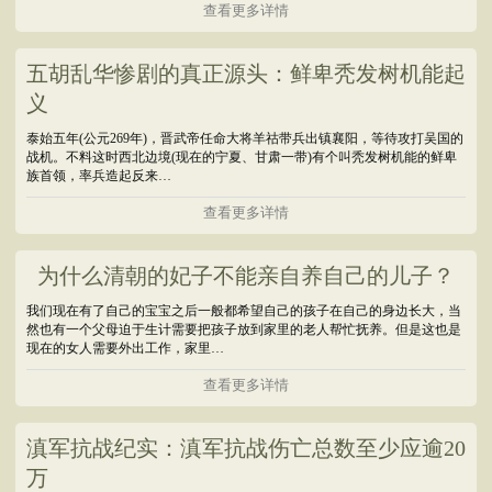
查看更多详情
五胡乱华惨剧的真正源头：鲜卑秃发树机能起
义
泰始五年(公元269年)，晋武帝任命大将羊祜带兵出镇襄阳，等待攻打吴国的
战机。不料这时西北边境(现在的宁夏、甘肃一带)有个叫秃发树机能的鲜卑
族首领，率兵造起反来…
查看更多详情
为什么清朝的妃子不能亲自养自己的儿子？
我们现在有了自己的宝宝之后一般都希望自己的孩子在自己的身边长大，当
然也有一个父母迫于生计需要把孩子放到家里的老人帮忙抚养。但是这也是
现在的女人需要外出工作，家里…
查看更多详情
滇军抗战纪实：滇军抗战伤亡总数至少应逾20
万