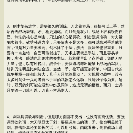
3、剑术复杂难学，需要很久的训练。刀比较容易，很快可以上手，然
后再去战场磨练。矛、枪更如此。而且剑是双刃，战场上容易误伤自
己。剑法的核心是刺击，刀法的核心是劈砍。刺击强调准确，对力量
要求较小。砍劈强调力度，只要偏离不是太多，都可以给对手造成伤
害，但是对力量要求高。剑术除了手法，步法、眼法等也很重要，只
要有一点差错，自己可能就挂了。刀术主要就是手法，而且容易掌
握，步法、眼法也比剑术的要求低。就算哪里出了点差错，凭借刀的
力量，也可以有所挽回。战争中，要快速培养出能够上战场的军队，
培训刀法明显比剑法合适。当然，矛、枪可能更加简单。中国古代的
战争规模一般都比较大，几千人只能算暴动了。大规模混战中，没有
太多时间让士兵司考自己手里的武器怎么运动，只能以保命为要。这
时，双刃的剑可能在混乱中伤及同伴，造成无谓的牺牲。而刀，士兵
只要管一刃就可以，刀背不容易伤人。
4、剑兼具劈砍与刺击，但是哪方面都不突出，也没有距离优势。要强
调劈砍的话，大刀明显优于剑；要强调刺击的话，矛、枪也明显优于
剑。攻击距离还要加长的话，可以用弓弩。由此看来，剑在战场上是
鸡肋，也难怪只有少数军队将领装备。