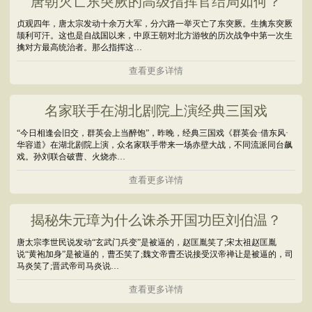
唐朝灭亡东突厥的高级指挥官结局如何？
贞观四年，唐太宗发动十余万大军，分六路一举灭亡了东突厥。生擒东突厥
颉利可汗。这也是自战国以来，中原王朝对北方游牧的历次战争中第一次生
擒对方最高统治者。那么指挥这…
查看更多详情
名家联手在湖北剧院上演经典三国戏
“今日相逢会旧交，群英会上当醉饱”，昨晚，经典三国戏《群英会·借东风·
华容道》在湖北剧院上演，众名家联手带来一场赤壁大战，不同流派同台飙
戏。孙刘联合破曹、火烧赤…
查看更多详情
揭秘朱元璋为什么诛杀开国功臣刘伯温？
唐太宗李世民说发动“玄武门兵变”是被逼的，赵匡胤笑了;宋太祖赵匡胤
说“黄袍加身”是被逼的，曹丕笑了;魏文帝曹丕说接受汉帝禅让是被逼的，司
马炎笑了;晋武帝司马炎说…
查看更多详情