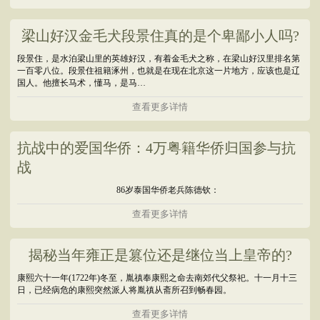
梁山好汉金毛犬段景住真的是个卑鄙小人吗?
段景住，是水泊梁山里的英雄好汉，有着金毛犬之称，在梁山好汉里排名第
一百零八位。段景住祖籍涿州，也就是在现在北京这一片地方，应该也是辽
国人。他擅长马术，懂马，是马…
查看更多详情
抗战中的爱国华侨：4万粤籍华侨归国参与抗
战
86岁泰国华侨老兵陈德钦：
查看更多详情
揭秘当年雍正是篡位还是继位当上皇帝的?
康熙六十一年(1722年)冬至，胤禛奉康熙之命去南郊代父祭祀。十一月十三
日，已经病危的康熙突然派人将胤禛从斋所召到畅春园。
查看更多详情