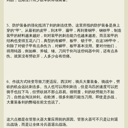
5、防护装备的强化抵消了剑的刺击优势。这里所指的防护装备是身上
穿的“甲”。从最初的皮甲，到木甲、藤甲，再到青铜甲、钢铁甲，制造
装甲的材料越来越好，剑对装甲的刺击能力也越来越差。而且装甲的
结构也变得五花八门，典型的有鳞甲、板甲、锁子甲。在这3种甲中，
剑除了对锁子甲有点杀伤力，对鳞甲、板甲基本没用。要对付他们，
得用钝器，例如棒、斧钺、锤。刀间于剑与这些钝器中间，还有点杀
伤。就算没有劈砍开，人多少会有些痛。
6、作战方式转变导致刀更适应。西汉时，骑兵大量装备。骑战中，劈
砍的机会远比刺击多。当人也可以用剑刺击，但是马匹的速度可以把
骑手也拉下马，但劈砍就不那么容易。很明显，剑的砍劈能力不如
刀，自然会淘汰掉剑。在欧洲，很多剑都只能当刀用。即使是步战，
大量装备剑的弊端在前文也说了。
这六点都是在管形火器大量应用前的原因。管形火器可不只是让剑退
出战场，而是让全体冷兵器退出战场。