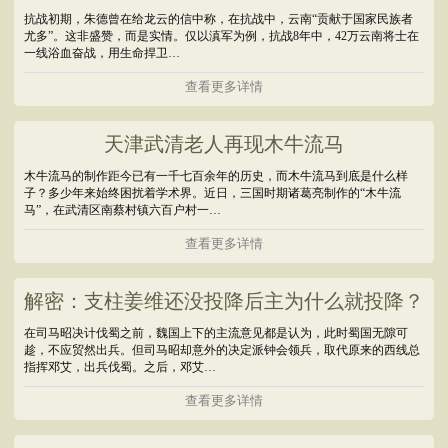
抗战初期，朱德曾在给龙云的信中称，在抗战中，云南“贡献于国家民族者
尤多”。这非盛赞，而是实情。仅以滇军为例，抗战8年中，42万云南将士在
一线浴血奋战，用生命捍卫…
查看更多详情
天津武清老人再现木牛流马
木牛流马的制作距今已有一千七百余年的历史，而木牛流马到底是什么样
子？多少年来始终困扰着学术界。近日，三国时期诸葛亮制作的“木牛流
马”，在武清区南蔡村镇六百户村一…
查看更多详情
解密：支柱姜维还没投降后主为什么就投降？
在司马昭决计伐蜀之前，魏国上下的主流意见都是认为，此时蜀国无隙可
趁，不应贸然出兵。但司马昭却意外的决定派钟会领兵，取代原来的西线总
指挥邓艾，出兵伐蜀。之后，邓艾…
查看更多详情