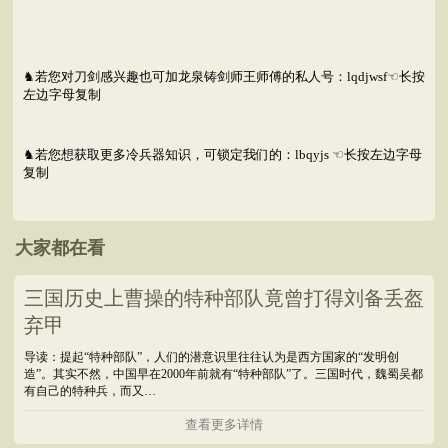
♞若您对刀剑感兴趣也可加龙泉铸剑师王师傅的私人号：lqdjwsf☜长按
左边字母复制
♞若您想获取更多冷兵器知识，可锁定我们的：lbqyjs ☜长按左边字母
复制
大家都在看
三国历史上曹操的特种部队竟曾打得刘备丢盔
弃甲
导读：提起“特种部队”，人们的潜意识里往往认为是西方国家的“发明创
造”。其实不然，中国早在2000年前就有“特种部队”了。三国时代，魏蜀吴都
有自己的特种兵，而又…
查看更多详情