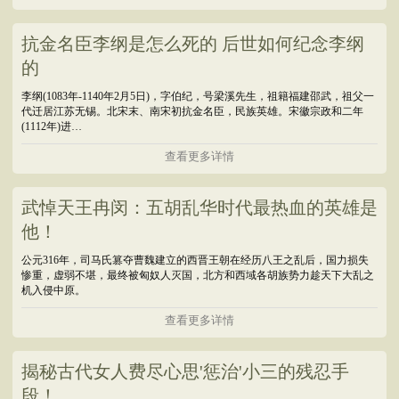
抗金名臣李纲是怎么死的 后世如何纪念李纲
的
李纲(1083年-1140年2月5日)，字伯纪，号梁溪先生，祖籍福建邵武，祖父一
代迁居江苏无锡。北宋末、南宋初抗金名臣，民族英雄。宋徽宗政和二年
(1112年)进…
查看更多详情
武悼天王冉闵：五胡乱华时代最热血的英雄是
他！
公元316年，司马氏篡夺曹魏建立的西晋王朝在经历八王之乱后，国力损失
惨重，虚弱不堪，最终被匈奴人灭国，北方和西域各胡族势力趁天下大乱之
机入侵中原。
查看更多详情
揭秘古代女人费尽心思'惩治'小三的残忍手
段！