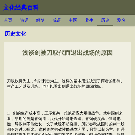
文化经典百科
首页
诗词
解梦
成语
中医
养生
历史
测名
历史文化
浅谈剑被刀取代而退出战场的原因
刀以砍劈为主，剑以刺击为主。这样的基本用法决定了两者的形制、
生产工艺以及训练。也可以看出剑退出战场的原因端倪：
1、剑的生产成本高，工序复杂，难以适应大规模战争。就中国剑来
看，早期的剑是青铜造，汉代开始是钢铁造。青铜硬度高，但是也
脆，导致剑不能做长，长了就经不起碰撞。所以春秋战国时的剑一般
都不超过50厘米。这种剑的劈砍性能基本为零，只能以刺为主。但是
青铜铸造为后来钢铁剑的生产积累了许多经验，例如分层铸造，就是