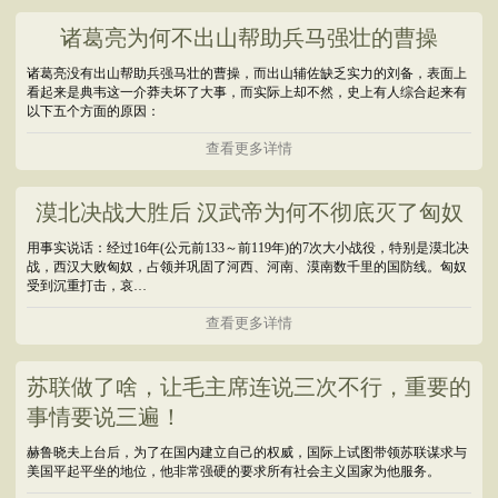
诸葛亮为何不出山帮助兵马强壮的曹操
诸葛亮没有出山帮助兵强马壮的曹操，而出山辅佐缺乏实力的刘备，表面上
看起来是典韦这一介莽夫坏了大事，而实际上却不然，史上有人综合起来有
以下五个方面的原因：
查看更多详情
漠北决战大胜后 汉武帝为何不彻底灭了匈奴
用事实说话：经过16年(公元前133～前119年)的7次大小战役，特别是漠北决
战，西汉大败匈奴，占领并巩固了河西、河南、漠南数千里的国防线。匈奴
受到沉重打击，哀…
查看更多详情
苏联做了啥，让毛主席连说三次不行，重要的
事情要说三遍！
赫鲁晓夫上台后，为了在国内建立自己的权威，国际上试图带领苏联谋求与
美国平起平坐的地位，他非常强硬的要求所有社会主义国家为他服务。