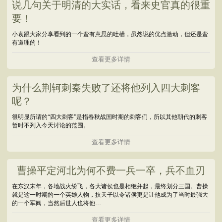
说几句关于明清的大实话，看来史官真的很重
要！
小袁跟大家分享看到的一个蛮有意思的吐槽，虽然说的优点激动，但还是蛮
有道理的！
查看更多详情
为什么荆轲刺秦失败了还将他列入四大刺客
呢？
很明显所谓的“四大刺客”是指春秋战国时期的刺客们，所以其他朝代的刺客
暂时不列入今天讨论的范围。
查看更多详情
曹操平定河北为何不费一兵一卒，兵不血刃
在东汉末年，各地战火纷飞，各大诸侯也是相继并起，最终划分三国。曹操
就是这一时期的一个英雄人物，挟天子以令诸侯更是让他成为了当时最强大
的一个军阀，当然后世人也将他…
查看更多详情