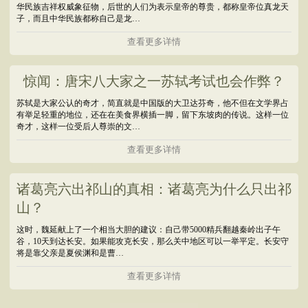
华民族吉祥权威象征物，后世的人们为表示皇帝的尊贵，都称皇帝位真龙天
子，而且中华民族都称自己是龙…
查看更多详情
惊闻：唐宋八大家之一苏轼考试也会作弊？
苏轼是大家公认的奇才，简直就是中国版的大卫达芬奇，他不但在文学界占
有举足轻重的地位，还在在美食界横插一脚，留下东坡肉的传说。这样一位
奇才，这样一位受后人尊崇的文…
查看更多详情
诸葛亮六出祁山的真相：诸葛亮为什么只出祁
山？
这时，魏延献上了一个相当大胆的建议：自己带5000精兵翻越秦岭出子午
谷，10天到达长安。如果能攻克长安，那么关中地区可以一举平定。长安守
将是靠父亲是夏侯渊和是曹…
查看更多详情