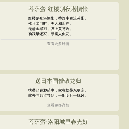
菩萨蛮·红楼别夜堪惆怅
红楼别夜堪惆怅，香灯半卷流苏帐。
残月出门时，美人和泪辞。
琵琶金翠羽，弦上黄莺语。
劝我早还家，绿窗人似花。
查看更多详情
送日本国僧敬龙归
扶桑已在渺茫中，家在扶桑东更东。
此去与师谁共到，一船明月一帆风。
查看更多详情
菩萨蛮·洛阳城里春光好