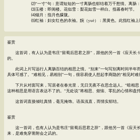
⑵“一寸”句：意谓短短的一寸离肠也郁结着万千愁情。离肠
⑶玉楼：即闺楼。花似雪：梨花如雪一样白。指暮春时节。
⑷烟月：指月色朦胧。
⑸红袖：妇女红色的衣袖。黦（yuè）：黑黄色。此指红袖上
鉴赏
这首词，有人认为是韦庄“留蜀后思君之辞”，跟他的另一首《应天长·
的。
此词上片写远行人离肠百结的相思之情。“别来”一句写别离时间半年而书
具体可感了。“难相见，易相别”一句，很容易使人想起李商隐的“相见时难
下片从对面写来，写居者在春光里，无日无夜不在思念远人。“暗相思，
这种相思是用语言表达不了的。“无处说”将相思、烦恼、零乱的心情和盘
这首词直接倾吐真情，毫无掩饰。语虽浅直，而情实郁结。
鉴赏
这一首词，也有人认为是韦庄“留蜀后思君之辞”，跟他另一首《应天长
来，是难免穿凿附会之讥的。