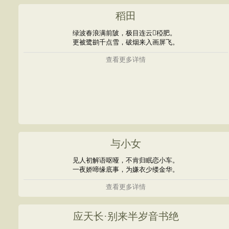
稻田
绿波春浪满前陂，极目连云稏肥。
更被鹭鹚千点雪，破烟来入画屏飞。
查看更多详情
与小女
见人初解语呕哑，不肯归眠恋小车。
一夜娇啼缘底事，为嫌衣少缕金华。
查看更多详情
应天长·别来半岁音书绝