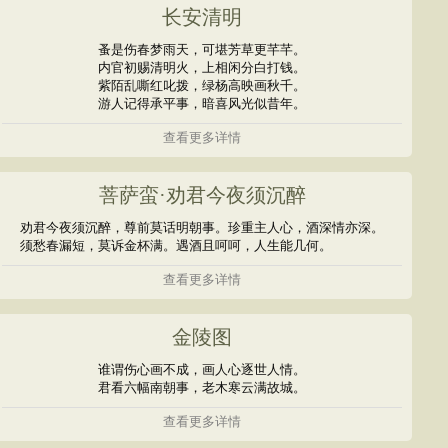
长安清明
蚤是伤春梦雨天，可堪芳草更芊芊。
内官初赐清明火，上相闲分白打钱。
紫陌乱嘶红叱拨，绿杨高映画秋千。
游人记得承平事，暗喜风光似昔年。
查看更多详情
菩萨蛮·劝君今夜须沉醉
劝君今夜须沉醉，尊前莫话明朝事。珍重主人心，酒深情亦深。
须愁春漏短，莫诉金杯满。遇酒且呵呵，人生能几何。
查看更多详情
金陵图
谁谓伤心画不成，画人心逐世人情。
君看六幅南朝事，老木寒云满故城。
查看更多详情