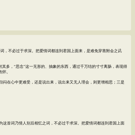
之词，不必过于求深。把爱情词都连到君国上面来，是难免穿凿附会之讥
何其多，“思念”这一无形的、抽象的东西，通过千万结的寸寸离肠，表现得
伤怀。
但闷在心中更难受，还是说出来，说出来又无人理会，则更增相思；三是
为这首词乃情人别后相忆之词，不必过干求深。把爱情词都连到君国上面