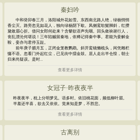
秦妇吟
中和癸卯春三月，洛阳城外花如雪。东西南北路人绝，绿杨悄悄
香尘灭。路旁忽见如花人，独向绿杨阴下歇。凤侧鸾欹鬓脚斜，红攒
黛敛眉心折。借问女郎何处来？含颦欲语声先咽。回头敛袂谢行人，
丧乱漂沦何堪说！三年陷贼留秦地，依稀记得秦中事。君能为妾解金
鞍，妾亦与君停玉趾。
前年庚子腊月五，正闭金笼教鹦鹉。斜开鸾镜懒梳头，闲凭雕栏
慵不语。忽看门外起红尘，已见街中擂金鼓。居人走出半仓惶，朝士
归来尚疑误。是时...
查看更多详情
女冠子·昨夜夜半
昨夜夜半，枕上分明梦见。语多时。依旧桃花面，频低柳叶眉。
半羞还半喜，欲去又依依。觉来知是梦，不胜悲。
查看更多详情
古离别