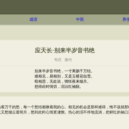
成语
中医
养
应天长·别来半岁音书绝
韦庄
唐代
别来半岁音书绝，一寸离肠千万结。
难相见，易相别，又是玉楼花似雪。
暗相思，无处说，惆怅夜来烟月。
想得此时情切，泪沾红袖黦。
结着万千的愁，每一个愁结都揪着我的心。相见的机会是那样难得，悔不该就那
天又愁烟云遮明月，愁到此时心情更凄恻。伤心的泪不停地流淌，把鲜红的袖口