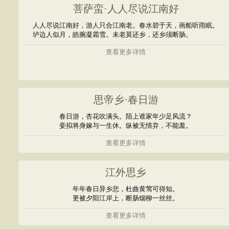
菩萨蛮·人人尽说江南好
人人尽说江南好，游人只合江南老。春水碧于天，画船听雨眠。
垆边人似月，皓腕凝霜雪。未老莫还乡，还乡须断肠。
查看更多详情
思帝乡·春日游
春日游，杏花吹满头。陌上谁家年少足风流？
妾拟将身嫁与一生休。纵被无情弃，不能羞。
查看更多详情
江外思乡
年年春日异乡悲，杜曲黄莺可得知。
更被夕阳江岸上，断肠烟柳一丝丝。
查看更多详情