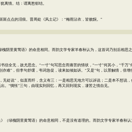
：犹离情。结：谓离愁郁结。
斑斑点点的泪痕。晋周处《风土记》：“梅雨沾衣，皆败黦。”
绿槐阴里黄莺语》的命意相同。而韵文学专家羊春秋认为，这首词乃别后相思
信全无，故尤思念。“一寸”句写思念而痛苦的情状，“一寸”何其小，“千万”
别亦难”，但李句舒缓，韦词急促，读来如倾如诉。“又是”句，以景触情，倍增
无处说”，似直而纤，含义有三：一是相思无地方可以诉说；二是本不想说，
托出。“惆怅”三句，由现实到回忆，再又回到现实，凄苦之情自见。
》（绿槐阴里黄莺语）的命意相同，不是没有道理的。而韵文学专家羊春秋认