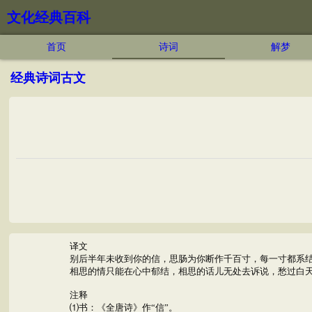
文化经典百科
首页
诗词
解梦
经典诗词古文
译文
别后半年未收到你的信，思肠为你断作千百寸，每一寸都系
相思的情只能在心中郁结，相思的话儿无处去诉说，愁过白
注释
⑴书：《全唐诗》作“信”。