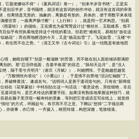
它题便娜动不得”（《蕙风词话》卷一）。“别来半岁音书绝”，正是实
。不是别后半岁，音书隔绝，就没有这首词的创作冲动，就没有这首词的审美
离情，但离情是无形的、抽象的，离肠是有形的、具体的，便于用数字来表现
“满楼弦管，一曲离声肠寸断”（《上行杯》），就是同一艺术构思。“别易
”（《雨霖铃》）的描绘。王实甫也为崔莺莺设计过“柳丝长，玉聪难系，恨不
而且似乎有些执着地坚持这个传统的看法。但若把“难相见，易相别”放在这
似杨花”；而在两地睽违的今天，又是“杨花似雪”了。飞花如雪，“玉楼”中
步，有住而不住之势。”（清王又华《古今词论》引）这一结既是有效地照
心情，她暗自咽下“别是一般滋蛛”的苦酒，而不敢在别人面前倾诉那满腔
别的。那“忍泪佯低面，含羞半敛眉”的容态，“除却天边月”，是“没人
音尘绝，隔千里兮共明月”（谢庄《月赋》），叫她惘怅。于是她越想越觉
），“万般惆怅向谁论”（《小重山》），于是情不自禁地“泪沾红袖黦”了。
脂，界破蜂黄浅’。遂成名句。”说明词人是善于遣词造句的。只有在“新啼痕
王仕祯在《花草蒙拾》中特别拈出这一句话说：“着意设色，异纹细艳，非后
。可见遣词造句，是艺术传达的重要手段。如果没有熟练地掌握这种技巧，就
，容易在脑子里浮现一幅奇特的景象，等到把它变成语言写在纸上，就觉得
情结”的方式，环顾起句，有尽而不尽之意。下阕以“想得”二字领后两
同心，亦彼事，亦己情，一齐摄入，映照玲珑，构想深微，笔致错落。