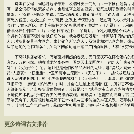
诗重在发端，词也是起结最难。发端处要开门见山，一下擒住题旨，才不
写，是全词抒情线素的起点，也是笼罩全篇的冠冕。它既点明了别后的时间
情趣。江淹在《别赋》中说：“黯然消魂者，唯别而已矣。”词人迫于无法
离愁的程度。在极短的“一寸离肠”上系上“千万愁结”，通过两个大小悬殊
会难”，古人所叹。而李商隐翻之为“相见时难别亦难”（《无题》），用两
倩疏林挂住斜晖”（《西厢记·长亭送别》）的痴话。而词人却把这个成语
个具体的语言环境中加以仔细体会，就会发现它既是“一寸离肠千万结”的原
人此时所见光景当亦同之。由此转入所忆之人，及彼此相对忆念之情。张砥
应了起句的“别来半岁”，又为下阕的词意开拓了广阔的境界，大有“水穷云
下阕即从居者着想，写她面对明媚的春兄，无日无夜不在怀念远方的行人
哀怨，万种闲愁。她在朦陇的夜色中，看到天上团圜的月，想起人问离别的
知”（《女冠子》）的。这月也是他们夜半私语时的见证，那“说尽人间天
得“人寂寞”、”恨重重”，“玉郎薄幸去无踪”（《天仙子》），越想越埋怨
词人写过很多的泪，如“泪界莲腮两线红”（《天仙子》），李调元在《雨村
间旧啼痕”（秦现《鹧鸪天》）时，才会在红袖上浸渍着“黦”，所以它不但
人纂组所及”，“山谷所谓古蕃锦者，其殆是耶？”就是对韦庄遣词造句功
不能使艺术构思得到符合美的规律的表现。刘勰说：“意翻空而易奇，言征
平淡无奇了。此语很好地说明了艺术构思与艺术传达的辩证关系。还须特别
句，“此时”二字包前三句，悬想对方相思情景，得杜甫“今夜鄜州月”诗的
更多诗词古文推荐