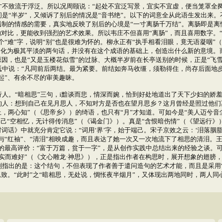
致流于浮泛。所以况周颐说：“起处不宜泛写景，宜实不宜虚，便当笼罩全阕，
是“半岁”，又倾诉了别后的情况是“音书绝”。以下的词意全从此语生发出来
遏制的情感的需要，真实地反映了别后的心境是“一寸离肠千万结”。离肠即是
的对比，更能收到强烈的艺术效果。所以韦庄不但喜用“离肠”，而且喜用数字。
个“难”字，说明“别”也是很难为怀的。柳永正有“执手相看泪眼，竟无语凝咽
，化为极其平淡的两句话，并没有在这个成语的基础上，创造出什么新的意境。
因，也是“又是玉楼花似雪”的过脉、大概半岁前在长亭送别的时候，正是“飞雪
中说：“凡同前后两结。最为紧要。前结如奔马收缰，须勒得住，尚存后面地
起”、有余不尽的审美趣昧。
。“暗相思”三句，i黯谈而悲，情深而婉，恰到好处地道出了天下少妇的娇羞
人：想到自己在见月思人，不知对方是否也在望月思乡？这月曾经是照过他们离
上，两心知”（《思帝乡》）的绮语，也只有“月”才知道。可如今是“美人迈兮
自己“空相忆，无计得传消息”（《谒金门》）。真是“含恨暗伤情”（《望远行》
词话》中就充分肯定它说：“词用‘界’字，始于端己。宋子京效之云：‘泪落胭
与“红袖”、“清泪”相映成趣，而且表达了她一次又一次地流下了相思的清泪。
夫的最高评价：“富于万篇，贫于一字”，是从创作实践中总结出来的经验之谈
实而难好”（《文心雕龙·神思》），正是指出作者在构思时，展开想象的翅膀
指出的是：这个结句，不但表现了作者善于遣问造句的艺术才能，而且是采用“
思致。“此时”之“暗相思，无处说，惆怅夜半烟月”，又体现出两地同时，两人