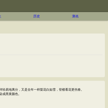
生
历史
测名
样轻易地离分，又是去年一样梨花白如雪，登楼看花更伤春。
染成黑黄颜色。