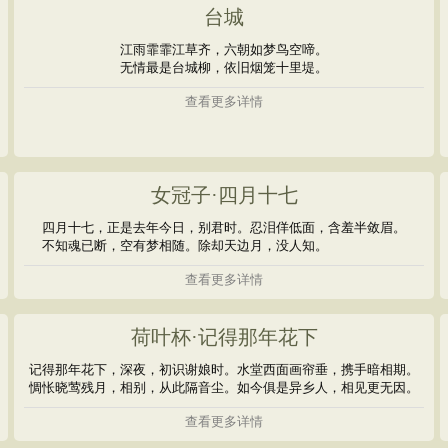
台城
江雨霏霏江草齐，六朝如梦鸟空啼。
无情最是台城柳，依旧烟笼十里堤。
查看更多详情
女冠子·四月十七
四月十七，正是去年今日，别君时。忍泪佯低面，含羞半敛眉。
不知魂已断，空有梦相随。除却天边月，没人知。
查看更多详情
荷叶杯·记得那年花下
记得那年花下，深夜，初识谢娘时。水堂西面画帘垂，携手暗相期。
惆怅晓莺残月，相别，从此隔音尘。如今俱是异乡人，相见更无因。
查看更多详情