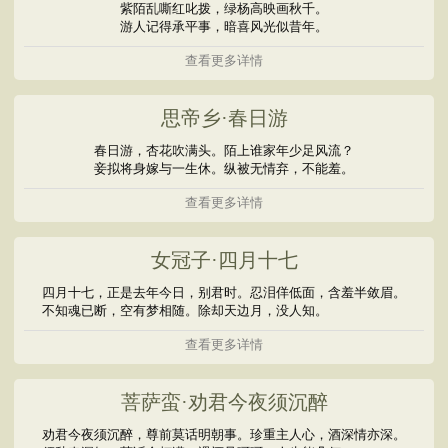
紫陌乱嘶红叱拨，绿杨高映画秋千。
游人记得承平事，暗喜风光似昔年。
查看更多详情
思帝乡·春日游
春日游，杏花吹满头。陌上谁家年少足风流？
妾拟将身嫁与一生休。纵被无情弃，不能羞。
查看更多详情
女冠子·四月十七
四月十七，正是去年今日，别君时。忍泪佯低面，含羞半敛眉。
不知魂已断，空有梦相随。除却天边月，没人知。
查看更多详情
菩萨蛮·劝君今夜须沉醉
劝君今夜须沉醉，尊前莫话明朝事。珍重主人心，酒深情亦深。