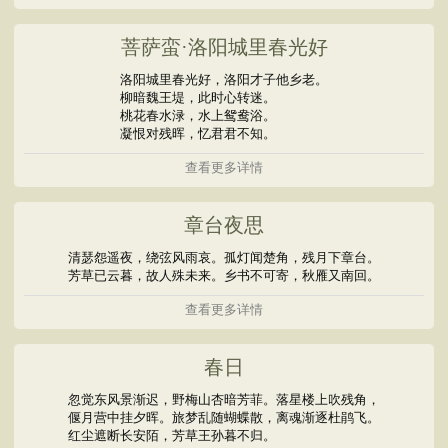
菩萨蛮·洛阳城里春光好
洛阳城里春光好，洛阳才子他乡老。
柳暗魏王堤，此时心转迷。
桃花春水渌，水上鸳鸯浴。
凝恨对残晖，忆君君不知。
查看更多详情
章台夜思
清瑟怨遥夜，绕弦风雨哀。孤灯闻楚角，残月下章台。
芳草已云暮，故人殊未来。乡书不可寄，秋雁又南回。
查看更多详情
春日
忽觉东风景渐迟，野梅山杏暗芳菲。落星楼上吹残角，
偃月营中挂夕晖。旅梦乱随蝴蝶散，离魂渐逐杜鹃飞。
红尘遮断长安陌，芳草王孙暮不归。