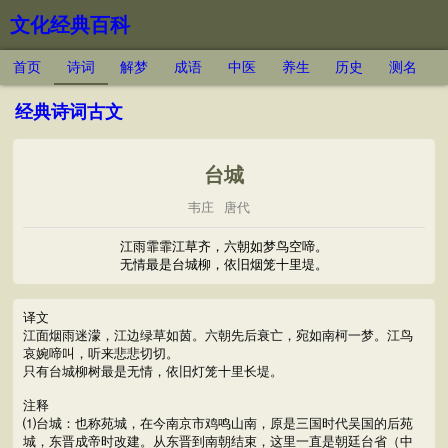
文化经典百科
首页
诗词
解梦
成语
中医
养生
历史
测名
经典诗词古文
台城
韦庄
唐代
江雨霏霏江草齐，六朝如梦鸟空啼。
无情最是台城柳，依旧烟笼十里堤。
译文
江面烟雨迷濛，江边绿草如茵。六朝先后衰亡，宛如南柯一梦。江鸟
哀婉啼叫，听来悲悲切切。
只有台城柳树最是无情，依旧灯笼十里长堤。
注释
⑴台城：也称苑城，在今南京市鸡鸣山南，原是三国时代吴国的后苑
城，东晋成帝时改建。从东晋到南朝结束，这里一直是朝廷台省（中