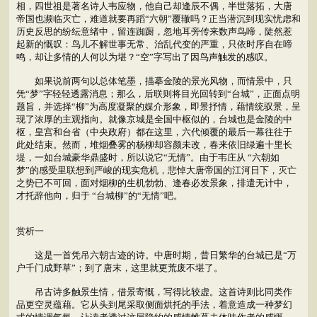
相，四世祖是著名诗人韦应物，他自己却逢辰不偶，半世落拓，大唐
帝国也濒临灭亡，难道就要再蹈“六朝”覆辙吗？正当潜沉到现实忧虑和
历史反思的纷纭意绪中，留连踟蹰，忽地耳旁传来数声鸟啼，陡然惹
起新的慨叹：鸟儿不解世事无常、治乱代变的严重，只依时序自在啼
鸣，却让多情的人何以为堪？“空”字写出了因鸟声触发的感叹。
如果说前两句以总体笔墨，描摹金陵的景光风物，而情景中，只
凭“梦”字轻轻透露消息；那么，后联则将目光回转到“台城”，正面点明
题旨，并选择“柳”为高度凝聚的媒介形象，即景抒情，藉情统驭景，呈
现了浓厚的主观指向。就像京城是全国中枢似的，台城也是金陵的中
枢，皇宫和台省（中央政府）都在这里，六代倾覆的最后一幕往往于
此处结束。然而，堆烟叠雾的杨柳却容颜未改，春来依旧绿遍十里长
堤，一如台城豪华鼎盛时，所以说它“无情”。由于韦庄从 “六朝如
梦”的感受里联想到严峻的现实危机，悲悼大唐帝国的江河日下，灭亡
之势已不可回，面对烟柳的生机勃勃、逢春必发景象，排遣无计中，
才托辞他向，归于 “台城柳”的“无情”吧。
赏析一
这是一首凭吊六朝古迹的诗。中唐时期，昔日繁华的台城已是“万
户千门成野草”；到了唐末，这里就更荒废不堪了。
吊古诗多触景生情，借景寄慨，写得比较虚。这首诗则比同类作
品更空灵蕴藉。它从头到尾采取侧面烘托的手法，着意造成一种梦幻