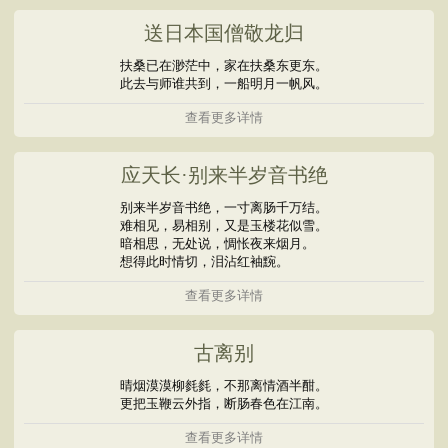
送日本国僧敬龙归
扶桑已在渺茫中，家在扶桑东更东。
此去与师谁共到，一船明月一帆风。
查看更多详情
应天长·别来半岁音书绝
别来半岁音书绝，一寸离肠千万结。
难相见，易相别，又是玉楼花似雪。
暗相思，无处说，惆怅夜来烟月。
想得此时情切，泪沾红袖黦。
查看更多详情
古离别
晴烟漠漠柳毵毵，不那离情酒半酣。
更把玉鞭云外指，断肠春色在江南。
查看更多详情