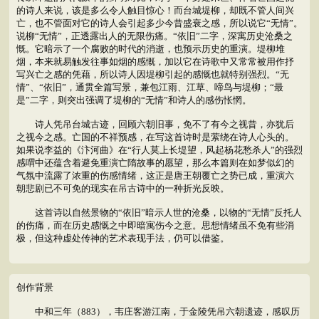
的诗人来说，该是多么令人触目惊心！而台城堤柳，却既不管人间兴
亡，也不管面对它的诗人会引起多少今昔盛衰之感，所以说它“无情”。
说柳“无情”，正透露出人的无限伤痛。“依旧”二字，深寓历史沧桑之
慨。它暗示了一个腐败的时代的消逝，也预示历史的重演。堤柳堆
烟，本来就易触发往事如烟的感慨，加以它在诗歌中又常常被用作抒
写兴亡之感的凭藉，所以诗人因堤柳引起的感慨也就特别强烈。“无
情”、“依旧”，通贯全篇写景，兼包江雨、江草、啼鸟与堤柳；“最
是”二字，则突出强调了堤柳的“无情”和诗人的感伤怅惘。
诗人凭吊台城古迹，回顾六朝旧事，免不了有今之视昔，亦犹后
之视今之感。亡国的不祥预感，在写这首诗时是萦绕在诗人心头的。
如果说李益的《汴河曲》在“行人莫上长堤望，风起杨花愁杀人”的强烈
感喟中还蕴含着避免重演亡隋故事的愿望，那么本篇则在如梦似幻的
气氛中流露了浓重的伤感情绪，这正是唐王朝覆亡之势已成，重演六
朝悲剧已不可免的现实在吊古诗中的一种折光反映。
这首诗以自然景物的“依旧”暗示人世的沧桑，以物的“无情”反托人
的伤痛，而在历史感慨之中即暗寓伤今之意。思想情绪虽不免有些消
极，但这种虚处传神的艺术表现手法，仍可以借鉴。
创作背景
中和三年（883），韦庄客游江南，于金陵凭吊六朝遗迹，感叹历