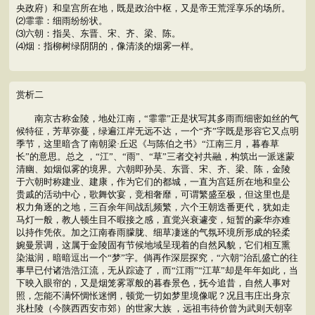
央政府）和皇宫所在地，既是政治中枢，又是帝王荒淫享乐的场所。
⑵霏霏：细雨纷纷状。
⑶六朝：指吴、东晋、宋、齐、梁、陈。
⑷烟：指柳树绿阴阴的，像清淡的烟雾一样。
赏析二
南京古称金陵，地处江南，“霏霏”正是状写其多雨而细密如丝的气
候特征，芳草弥蔓，绿遍江岸无远不达，一个“齐”字既是形容它又点明
季节，这里暗含了南朝梁·丘迟《与陈伯之书》“江南三月，暮春草
长”的意思。总之 ，“江”、“雨”、“草”三者交衬共融，构筑出一派迷蒙
清幽、如烟似雾的境界。六朝即孙吴、东晋、宋、齐、梁、陈，金陵
于六朝时称建业、建康，作为它们的都城，一直为宫廷所在地和皇公
贵戚的活动中心，歌舞饮宴，竞相奢靡，可谓繁盛至极，但这里也是
权力角逐的之地，三百余年间战乱频繁，六个王朝迭番更代，犹如走
马灯一般，教人顿生目不暇接之感，直觉兴衰遽变，短暂的豪华亦难
以持作凭依。加之江南春雨朦胧、细草凄迷的气氛环境所形成的轻柔
婉曼景调，这属于金陵固有节候地域呈现着的自然风貌，它们相互熏
染滋润，暗暗逗出一个“梦”字。倘再作深层探究，“六朝”治乱盛亡的往
事早已付诸浩浩江流，无从踪迹了，而“江雨”“江草”却是年年如此，当
下映入眼帘的，又是烟笼雾罩般的暮春景色，抚今追昔，自然人事对
照，怎能不满怀惆怅迷惘，顿觉一切如梦里境像呢？况且韦庄出身京
兆杜陵（今陕西西安市郊）的世家大族 ，远祖韦待价曾为武则天朝宰