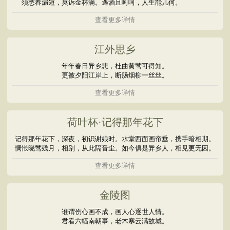
须愁春漏短，莫诉金杯满。遇酒且呵呵，人生能几何。
查看更多详情
江外思乡
年年春日异乡悲，杜曲黄莺可得知。
更被夕阳江岸上，断肠烟柳一丝丝。
查看更多详情
荷叶杯·记得那年花下
记得那年花下，深夜，初识谢娘时。水堂西面画帘垂，携手暗相期。
惆怅晓莺残月，相别，从此隔音尘。如今俱是异乡人，相见更无因。
查看更多详情
金陵图
谁谓伤心画不成，画人心逐世人情。
君看六幅南朝事，老木寒云满故城。