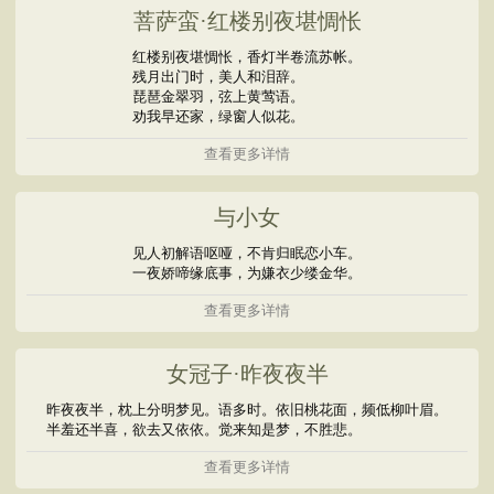
菩萨蛮·红楼别夜堪惆怅
红楼别夜堪惆怅，香灯半卷流苏帐。
残月出门时，美人和泪辞。
琵琶金翠羽，弦上黄莺语。
劝我早还家，绿窗人似花。
查看更多详情
与小女
见人初解语呕哑，不肯归眠恋小车。
一夜娇啼缘底事，为嫌衣少缕金华。
查看更多详情
女冠子·昨夜夜半
昨夜夜半，枕上分明梦见。语多时。依旧桃花面，频低柳叶眉。
半羞还半喜，欲去又依依。觉来知是梦，不胜悲。
查看更多详情