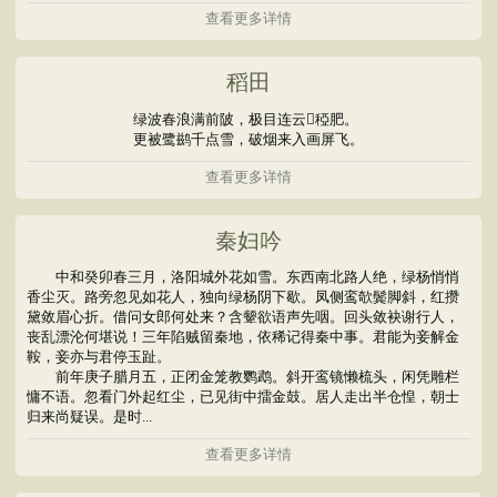
查看更多详情
稻田
绿波春浪满前陂，极目连云稏肥。
更被鹭鹚千点雪，破烟来入画屏飞。
查看更多详情
秦妇吟
中和癸卯春三月，洛阳城外花如雪。东西南北路人绝，绿杨悄悄
香尘灭。路旁忽见如花人，独向绿杨阴下歇。凤侧鸾欹鬓脚斜，红攒
黛敛眉心折。借问女郎何处来？含颦欲语声先咽。回头敛袂谢行人，
丧乱漂沦何堪说！三年陷贼留秦地，依稀记得秦中事。君能为妾解金
鞍，妾亦与君停玉趾。
前年庚子腊月五，正闭金笼教鹦鹉。斜开鸾镜懒梳头，闲凭雕栏
慵不语。忽看门外起红尘，已见街中擂金鼓。居人走出半仓惶，朝士
归来尚疑误。是时...
查看更多详情