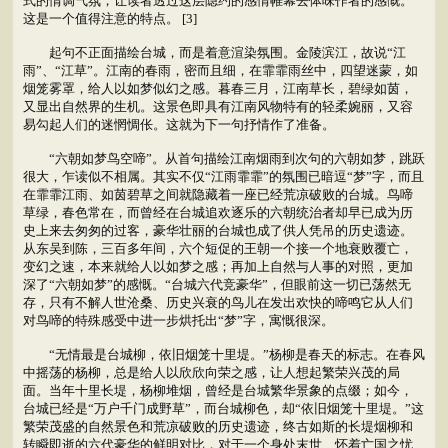
式的情调气氛，让读者透过这层隐约的感情帷幕去体味作者的感慨。
这是一个值得注意的特点。 [3]
起句不正面描绘台城，而是着意渲染氛围。金陵滨江，故说“江
雨”、“江草”。江南的春雨，密而且细，在霏霏雨丝中，四望迷蒙，如
烟笼雾罩，给人以如梦似幻之感。暮春三月，江南草长，碧绿如茵，
又显出自然界的生机。这景色即具有江南风物特有的轻柔婉丽，又容
易勾起人们的迷惘惆伥。这就为下一句抒情作了准备。
“六朝如梦鸟空啼”。从首句描绘江南烟雨到次句的六朝如梦，跳跃
很大，乍读似不相属。其实不仅“江雨霏霏”的氛围已暗逗“梦”字，而且
在霏霏江雨、如茵碧草之间就隐藏着一座已经荒凉破败的台城。鸟啼
草绿，春色常在，而曾经在台城追欢逐乐的六朝统治者却早已成为历
史上来去匆匆的过客，豪华壮丽的台城也成了供人凭吊的历史遗迹。
从东吴到陈，三百多年间，六个短促的王朝一个接一个地衰败覆亡，
变幻之速，本来就给人以如梦之感；再加上自然与人事的对照，更加
深了“六朝如梦”的感慨。“台城六代竞豪华”，但眼前这一切已荡然无
存，只有不解人世沧桑、历史兴衰的鸟儿在发出欢快的啼鸣它从人们
对鸟啼的特殊感受中进一步烘托出“梦”字，寓慨很深。
“无情最是台城柳，依旧烟笼十里堤。”杨柳是春天的标志。在春风
中摇荡的杨柳，总是给人以欣欣向荣之感，让人想起繁荣兴茂的局
面。当年十里长堤，杨柳堆烟，曾经是台城繁华景象的点缀；如今，
台城已经是“万户千门成野草”，而台城柳色，却“依旧烟笼十里堤。”这
繁荣茂盛的自然景色和荒凉破败的历史遗迹，终古如斯的长堤烟柳和
转瞬即逝的六代豪华的鲜明对比，对于一个身处末世、怀着亡国之忧