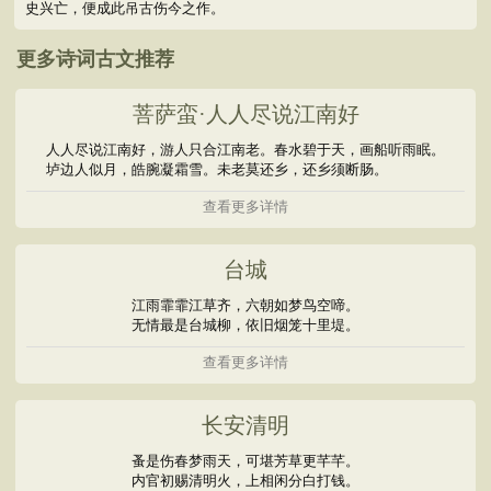
史兴亡，便成此吊古伤今之作。
更多诗词古文推荐
菩萨蛮·人人尽说江南好
人人尽说江南好，游人只合江南老。春水碧于天，画船听雨眠。
垆边人似月，皓腕凝霜雪。未老莫还乡，还乡须断肠。
查看更多详情
台城
江雨霏霏江草齐，六朝如梦鸟空啼。
无情最是台城柳，依旧烟笼十里堤。
查看更多详情
长安清明
蚤是伤春梦雨天，可堪芳草更芊芊。
内官初赐清明火，上相闲分白打钱。