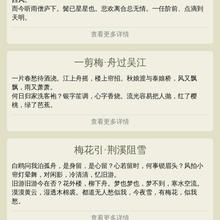
而今听雨僧庐下。鬓已星星也。悲欢离合总无情。一任阶前、点滴到
天明。
查看更多详情
一剪梅·舟过吴江
一片春愁待酒浇。江上舟摇，楼上帘招。秋娘渡与泰娘桥，风又飘
飘，雨又萧萧。
何日归家洗客袍？银字笙调，心字香烧。流光容易把人抛，红了樱
桃，绿了芭蕉。
查看更多详情
梅花引·荆溪阻雪
白鸥问我泊孤舟，是身留，是心留？心若留时，何事锁眉头？风拍小
帘灯晕舞，对闲影，冷清清，忆旧游。
旧游旧游今在否？花外楼，柳下舟。梦也梦也，梦不到，寒水空流。
漠漠黄云，湿透木棉裘。都道无人愁似我，今夜雪，有梅花，似我
愁。
查看更多详情