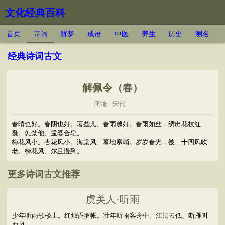
文化经典百科
首页
诗词
解梦
成语
中医
养生
历史
测名
经典诗词古文
解佩令（春）
蒋捷
宋代
春晴也好。春阴也好。著些儿、春雨越好。春雨如丝，绣出花枝红
袅。怎禁他、孟婆合皂。
梅花风小。杏花风小。海棠风、蓦地寒峭。岁岁春光，被二十四风吹
老。楝花风、尔且慢到。
更多诗词古文推荐
虞美人·听雨
少年听雨歌楼上。红烛昏罗帐。壮年听雨客舟中。江阔云低、断雁叫
西风。