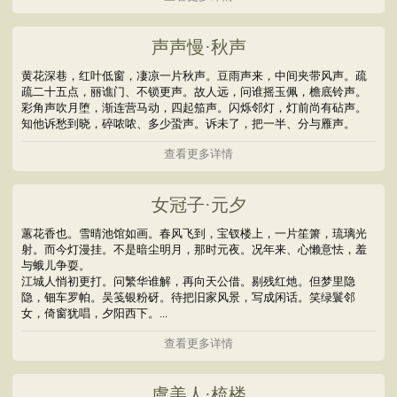
声声慢·秋声
黄花深巷，红叶低窗，凄凉一片秋声。豆雨声来，中间夹带风声。疏
疏二十五点，丽谯门、不锁更声。故人远，问谁摇玉佩，檐底铃声。
彩角声吹月堕，渐连营马动，四起笳声。闪烁邻灯，灯前尚有砧声。
知他诉愁到晓，碎哝哝、多少蛩声。诉未了，把一半、分与雁声。
查看更多详情
女冠子·元夕
蕙花香也。雪晴池馆如画。春风飞到，宝钗楼上，一片笙箫，琉璃光
射。而今灯漫挂。不是暗尘明月，那时元夜。况年来、心懒意怯，羞
与蛾儿争耍。
江城人悄初更打。问繁华谁解，再向天公借。剔残红灺。但梦里隐
隐，钿车罗帕。吴笺银粉砑。待把旧家风景，写成闲话。笑绿鬟邻
女，倚窗犹唱，夕阳西下。...
查看更多详情
虞美人·梳楼