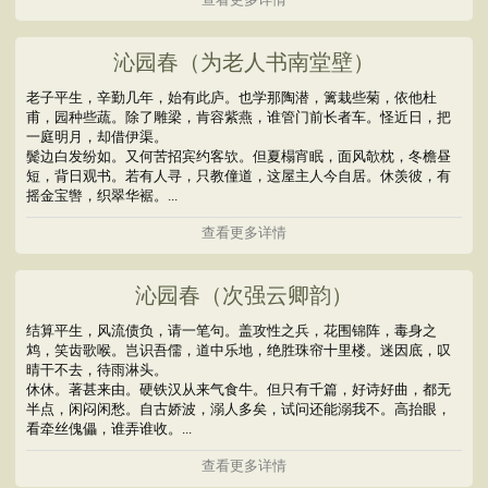
沁园春（为老人书南堂壁）
老子平生，辛勤几年，始有此庐。也学那陶潜，篱栽些菊，依他杜
甫，园种些蔬。除了雕梁，肯容紫燕，谁管门前长者车。怪近日，把
一庭明月，却借伊渠。
鬓边白发纷如。又何苦招宾约客欤。但夏榻宵眠，面风欹枕，冬檐昼
短，背日观书。若有人寻，只教僮道，这屋主人今自居。休羡彼，有
摇金宝辔，织翠华裾。...
查看更多详情
沁园春（次强云卿韵）
结算平生，风流债负，请一笔句。盖攻性之兵，花围锦阵，毒身之
鸩，笑齿歌喉。岂识吾儒，道中乐地，绝胜珠帘十里楼。迷因底，叹
晴干不去，待雨淋头。
休休。著甚来由。硬铁汉从来气食牛。但只有千篇，好诗好曲，都无
半点，闲闷闲愁。自古娇波，溺人多矣，试问还能溺我不。高抬眼，
看牵丝傀儡，谁弄谁收。...
查看更多详情