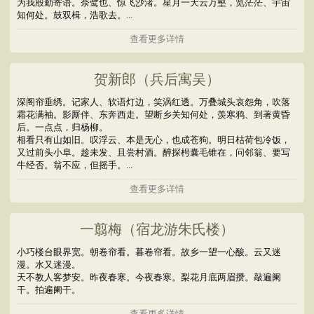
为我殷勤寄语。奈鹭也、惊飞沙渚。星月一天云万壑，览茫茫、宇宙
知何处。鼓双楫，浩歌去。...
查看更多详情
贺新郎（兵后寓吴）
深阁帘垂绣。记家人、软语灯边，笑涡红透。万叠城头哀怨角，吹落
霜花满袖。影厮伴、东奔西走。望断乡关知何处，羡寒鸦、到著黄昏
后。一点点，归杨柳。
相看只有山如旧。叹浮云、本是无心，也成苍狗。明日枯荷包冷饭，
又过前头小阜。趁未发、且尝村酒。醉探枵囊毛锥在，问邻翁、要写
牛经否。翁不应，但摇手。...
查看更多详情
一翦梅（宿龙游朱氏楼）
小巧楼台眼界宽。朝卷帘看。暮卷帘看。故乡一望一心酸。云又迷
漫。水又迷漫。
天不教人客梦安。昨夜春寒。今夜春寒。梨花月底两眉攒。敲遍阑
干。拍遍阑干。
查看更多详情