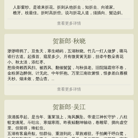
人影窗纱。是谁来折花。折则从他折去，知折去、向谁家。
檐牙。枝最佳。折时高折些。说与折花人道，须插向、鬓边斜。
查看更多详情
贺新郎·秋晓
渺渺啼鸦了。亘鱼天，寒生峭屿，五湖秋晓。竹几一灯人做梦，嘶马
谁行古道。起搔首、窥星多少。月有微黄篱无影，挂牵牛数朵青花
小。秋太淡，添红枣。
愁痕倚赖西风扫。被西风、翻催鬓鬒，与秋俱老。旧院隔霜帘不卷，
金粉屏边醉倒。计无此、中年怀抱。万里江南吹箫恨，恨参差白雁横
天杪。烟未敛，楚山杳。...
查看更多详情
贺新郎·吴江
浪涌孤亭起。是当年、蓬莱顶上，海风飘坠。帝遣江神长守护，八柱
蛟龙缠尾。斗吐出、寒烟寒雨。昨夜鲸翻坤轴动，卷雕翚、掷向虚空
里。但留得，绛虹住。
五湖有客扁舟舣。怕群仙、重游到此，翠旌难驻。手拍阑干呼白鹭，