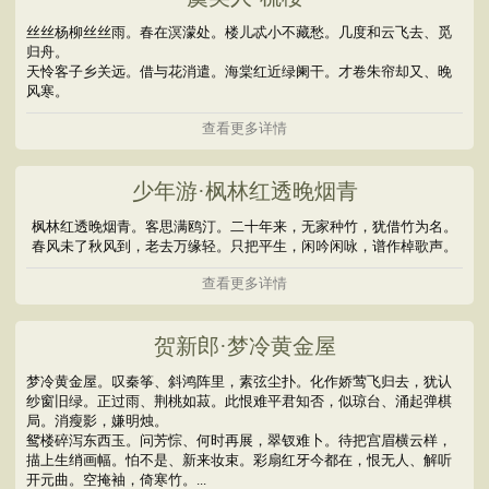
丝丝杨柳丝丝雨。春在溟濛处。楼儿忒小不藏愁。几度和云飞去、觅
归舟。
天怜客子乡关远。借与花消遣。海棠红近绿阑干。才卷朱帘却又、晚
风寒。
查看更多详情
少年游·枫林红透晚烟青
枫林红透晚烟青。客思满鸥汀。二十年来，无家种竹，犹借竹为名。
春风未了秋风到，老去万缘轻。只把平生，闲吟闲咏，谱作棹歌声。
查看更多详情
贺新郎·梦冷黄金屋
梦冷黄金屋。叹秦筝、斜鸿阵里，素弦尘扑。化作娇莺飞归去，犹认
纱窗旧绿。正过雨、荆桃如菽。此恨难平君知否，似琼台、涌起弹棋
局。消瘦影，嫌明烛。
鸳楼碎泻东西玉。问芳悰、何时再展，翠钗难卜。待把宫眉横云样，
描上生绡画幅。怕不是、新来妆束。彩扇红牙今都在，恨无人、解听
开元曲。空掩袖，倚寒竹。...