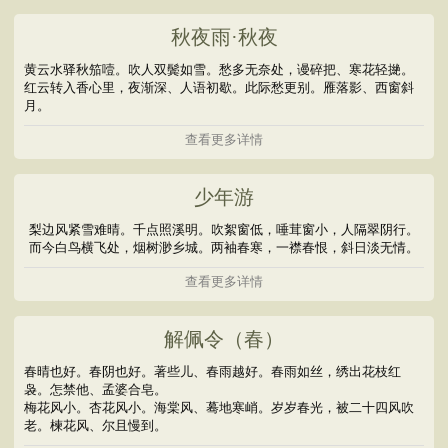
秋夜雨·秋夜
黄云水驿秋笳噎。吹人双鬓如雪。愁多无奈处，谩碎把、寒花轻撧。
红云转入香心里，夜渐深、人语初歇。此际愁更别。雁落影、西窗斜
月。
查看更多详情
少年游
梨边风紧雪难晴。千点照溪明。吹絮窗低，唾茸窗小，人隔翠阴行。
而今白鸟横飞处，烟树渺乡城。两袖春寒，一襟春恨，斜日淡无情。
查看更多详情
解佩令（春）
春晴也好。春阴也好。著些儿、春雨越好。春雨如丝，绣出花枝红
袅。怎禁他、孟婆合皂。
梅花风小。杏花风小。海棠风、蓦地寒峭。岁岁春光，被二十四风吹
老。楝花风、尔且慢到。