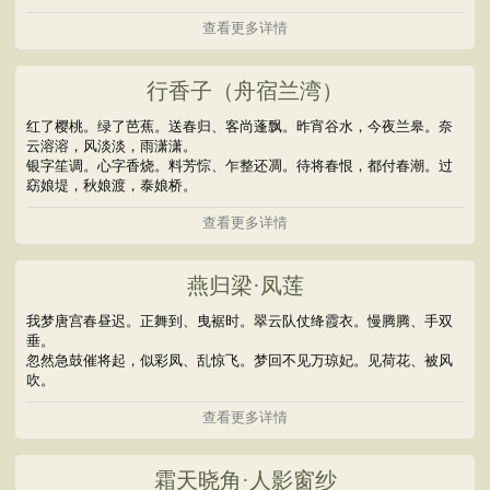
查看更多详情
行香子（舟宿兰湾）
红了樱桃。绿了芭蕉。送春归、客尚蓬飘。昨宵谷水，今夜兰皋。奈
云溶溶，风淡淡，雨潇潇。
银字笙调。心字香烧。料芳悰、乍整还凋。待将春恨，都付春潮。过
窈娘堤，秋娘渡，泰娘桥。
查看更多详情
燕归梁·凤莲
我梦唐宫春昼迟。正舞到、曳裾时。翠云队仗绛霞衣。慢腾腾、手双
垂。
忽然急鼓催将起，似彩凤、乱惊飞。梦回不见万琼妃。见荷花、被风
吹。
查看更多详情
霜天晓角·人影窗纱