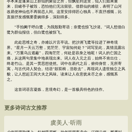
亭本来是蓬莱山上群仙的聚会之所，但飘坠到这里，仙人们如果重
来，目睹亭子被毁，恐怕他们无法留驻。借群仙的难驻，表明了山河
改易使神仙也不再留恋人间。这里安排得匠心独具，不直抒感慨，比
直接抒发感慨要委婉得多，深刻得多。
“手拍阑干呼白鹭，为我殷勤寄语；奈鹭也惊飞沙渚。”词人想借白
鹭为群仙报信，但白鹭也被惊飞。
此处思维之奇，亦难以片言卒说。把沙洲飞鹭等拉进了神奇境
界。“星月一天云万壑，览茫茫、宇宙知何处？”词写至此，真情流露出
来。“万重乌云遮蔽”，四海茫茫，何处是容身之地呢！词人的亡国之
痛，从这两句里集中地表现出来。词人在入元之后，始终不肯出仕，
终老竹山。是其一贯思想使然。词中在易代之后，俯仰身世，无所寄
寓，与古代诗人契合。结语“鼓双楫，浩歌去”，再现词人遗世独立之风
貌，让人想起王闾大夫之风味。读来让人在意犹未尽之余，感慨系
之。
这首词语言凝炼，意境奇幻，是一首极具特色的佳作。
更多诗词古文推荐
虞美人·听雨