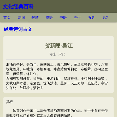
文化经典百科
首页
诗词
解梦
成语
中医
养生
历史
测名
经典诗词古文
贺新郎·吴江
蒋捷
宋代
浪涌孤亭起。是当年、蓬莱顶上，海风飘坠。帝遣江神长守护，八柱
蛟龙缠尾。斗吐出、寒烟寒雨。昨夜鲸翻坤轴动，卷雕翚、掷向虚空
里。但留得，绛虹住。
五湖有客扁舟舣。怕群仙、重游到此，翠旌难驻。手拍阑干呼白鹭，
为我殷勤寄语。奈鹭也、惊飞沙渚。星月一天云万壑，览茫茫、宇宙
知何处。鼓双楫，浩歌去。
赏析
这首词作于宋亡以后作者漂泊东南时期的作品。词中主旨在于借
重虹亭抒发作者在宋亡之后无处容身的隐痛。