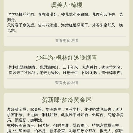
虞美人·梳楼
丝丝杨柳丝丝雨。春在溟濛处。楼儿忒小不藏愁。几度和云飞去、觅
归舟。
天怜客子乡关远。借与花消遣。海棠红近绿阑干。才卷朱帘却又、晚
风寒。
查看更多详情
少年游·枫林红透晚烟青
枫林红透晚烟青。客思满鸥汀。二十年来，无家种竹，犹借竹为名。
春风未了秋风到，老去万缘轻。只把平生，闲吟闲咏，谱作棹歌声。
查看更多详情
贺新郎·梦冷黄金屋
梦冷黄金屋。叹秦筝、斜鸿阵里，素弦尘扑。化作娇莺飞归去，犹认
纱窗旧绿。正过雨、荆桃如菽。此恨难平君知否，似琼台、涌起弹棋
局。消瘦影，嫌明烛。
鸳楼碎泻东西玉。问芳悰、何时再展，翠钗难卜。待把宫眉横云样，
描上生绡画幅。怕不是、新来妆束。彩扇红牙今都在，恨无人、解听