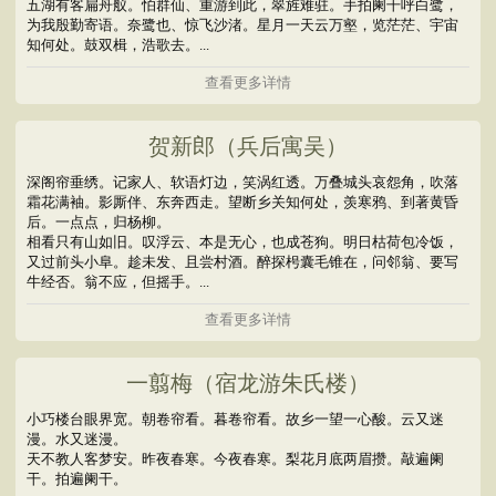
五湖有客扁舟舣。怕群仙、重游到此，翠旌难驻。手拍阑干呼白鹭，
为我殷勤寄语。奈鹭也、惊飞沙渚。星月一天云万壑，览茫茫、宇宙
知何处。鼓双楫，浩歌去。...
查看更多详情
贺新郎（兵后寓吴）
深阁帘垂绣。记家人、软语灯边，笑涡红透。万叠城头哀怨角，吹落
霜花满袖。影厮伴、东奔西走。望断乡关知何处，羡寒鸦、到著黄昏
后。一点点，归杨柳。
相看只有山如旧。叹浮云、本是无心，也成苍狗。明日枯荷包冷饭，
又过前头小阜。趁未发、且尝村酒。醉探枵囊毛锥在，问邻翁、要写
牛经否。翁不应，但摇手。...
查看更多详情
一翦梅（宿龙游朱氏楼）
小巧楼台眼界宽。朝卷帘看。暮卷帘看。故乡一望一心酸。云又迷
漫。水又迷漫。
天不教人客梦安。昨夜春寒。今夜春寒。梨花月底两眉攒。敲遍阑
干。拍遍阑干。