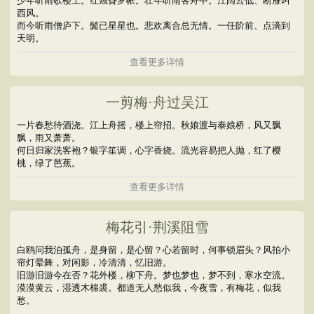
少年听雨歌楼上。红烛昏罗帐。壮年听雨客舟中。江阔云低、断雁叫
西风。
而今听雨僧庐下。鬓已星星也。悲欢离合总无情。一任阶前、点滴到
天明。
查看更多详情
一剪梅·舟过吴江
一片春愁待酒浇。江上舟摇，楼上帘招。秋娘渡与泰娘桥，风又飘
飘，雨又萧萧。
何日归家洗客袍？银字笙调，心字香烧。流光容易把人抛，红了樱
桃，绿了芭蕉。
查看更多详情
梅花引·荆溪阻雪
白鸥问我泊孤舟，是身留，是心留？心若留时，何事锁眉头？风拍小
帘灯晕舞，对闲影，冷清清，忆旧游。
旧游旧游今在否？花外楼，柳下舟。梦也梦也，梦不到，寒水空流。
漠漠黄云，湿透木棉裘。都道无人愁似我，今夜雪，有梅花，似我
愁。