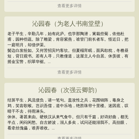
查看更多详情
沁园春（为老人书南堂壁）
老子平生，辛勤几年，始有此庐。也学那陶潜，篱栽些菊，依他杜
甫，园种些蔬。除了雕梁，肯容紫燕，谁管门前长者车。怪近日，把
一庭明月，却借伊渠。
鬓边白发纷如。又何苦招宾约客欤。但夏榻宵眠，面风欹枕，冬檐昼
短，背日观书。若有人寻，只教僮道，这屋主人今自居。休羡彼，有
摇金宝辔，织翠华裾。...
查看更多详情
沁园春（次强云卿韵）
结算平生，风流债负，请一笔句。盖攻性之兵，花围锦阵，毒身之
鸩，笑齿歌喉。岂识吾儒，道中乐地，绝胜珠帘十里楼。迷因底，叹
晴干不去，待雨淋头。
休休。著甚来由。硬铁汉从来气食牛。但只有千篇，好诗好曲，都无
半点，闲闷闲愁。自古娇波，溺人多矣，试问还能溺我不。高抬眼，
看牵丝傀儡，谁弄谁收。...
查看更多详情