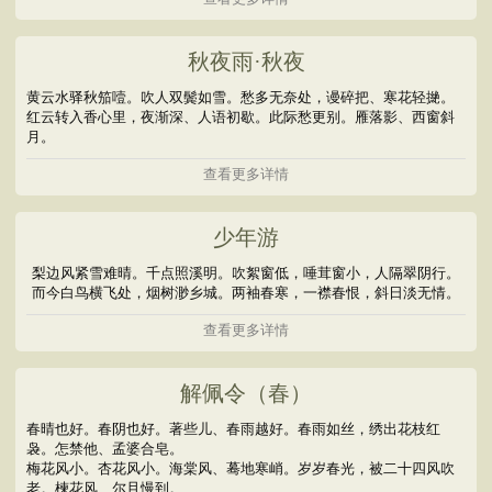
秋夜雨·秋夜
黄云水驿秋笳噎。吹人双鬓如雪。愁多无奈处，谩碎把、寒花轻撧。
红云转入香心里，夜渐深、人语初歇。此际愁更别。雁落影、西窗斜
月。
查看更多详情
少年游
梨边风紧雪难晴。千点照溪明。吹絮窗低，唾茸窗小，人隔翠阴行。
而今白鸟横飞处，烟树渺乡城。两袖春寒，一襟春恨，斜日淡无情。
查看更多详情
解佩令（春）
春晴也好。春阴也好。著些儿、春雨越好。春雨如丝，绣出花枝红
袅。怎禁他、孟婆合皂。
梅花风小。杏花风小。海棠风、蓦地寒峭。岁岁春光，被二十四风吹
老。楝花风、尔且慢到。