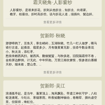
霜天晓角·人影窗纱
人影窗纱。是谁来折花。折则从他折去，知折去、向谁家。
檐牙。枝最佳。折时高折些。说与折花人道，须插向、鬓边斜。
查看更多详情
贺新郎·秋晓
渺渺啼鸦了。亘鱼天，寒生峭屿，五湖秋晓。竹几一灯人做梦，嘶马
谁行古道。起搔首、窥星多少。月有微黄篱无影，挂牵牛数朵青花
小。秋太淡，添红枣。
愁痕倚赖西风扫。被西风、翻催鬓鬒，与秋俱老。旧院隔霜帘不卷，
金粉屏边醉倒。计无此、中年怀抱。万里江南吹箫恨，恨参差白雁横
天杪。烟未敛，楚山杳。...
查看更多详情
贺新郎·吴江
浪涌孤亭起。是当年、蓬莱顶上，海风飘坠。帝遣江神长守护，八柱
蛟龙缠尾。斗吐出、寒烟寒雨。昨夜鲸翻坤轴动，卷雕翚、掷向虚空
里。但留得，绛虹住。