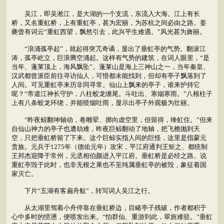
吴江，即吴淞江，是大湖的一个支流，东流入大海。江上有长
桥，又名重虹桥，上有重虹亭，甚为宏丽，为苏杭之间必由之路。姜
夔曾有词云“重虹西望，飘然引去，此兴平生难遇。”风光甚为旖丽。
“浪涌孤亭起”，就起得突兀奇谲，显出了垂虹亭的气势。翻滚江
涛，孤亭屹立，巨浪腾空涌起。这样有气势的建筑，在词人眼里，“是
当年、蓬莱顶上，海风飘坠”。蓬莱山是海上三神山之一，当年秦皇、
汉武都曾派臣前往寻访仙人，可惜都未能找到，但却有亭子飘落到了
人间。可见重虹亭来历非同寻常。仙山上飘来的亭子，谁来护持它
呢？“帝遣江神长守护，八柱蛟龙缠尾。斗吐出、寒烟寒雨。”八根柱子
上有八条蛟龙环绕，并能喷烟吐雨，显示出亭子外观极为壮丽。
“昨夜鲸翻坤轴动，卷雕翚、掷向虚空里，但留得，绛虹住。”但来
自仙山神力的亭子也遭劫难，昨夜巨鲸翻动了地轴，把飞檐抛到天
空，只把垂虹桥留了下来。这个巨鲸实指人间的巨怪，这里是指蒙元
贵族。元兵于1275年（德佑元年）攻宋，平江府通判王矩之、都统制
王邦杰迎降于常州，元丞相伯颜进入平江府。垂虹桥是必经之路。说
重虹亭毁于此时，也非无根之果也不至纯属垂虹亭的被毁，象征着国
家灭亡。
下片“五湖有客扁舟舣”，转写词人吴江之行。
从太湖里驾着小舟停靠在垂虹桥边，目睹亭子残破，作者都积于
心中多时的愤懑，便喷发出来。“怕群仙、重游到此，翠旌难驻。”垂虹