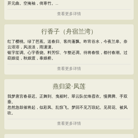
开元曲。空掩袖，倚寒竹。...
查看更多详情
行香子（舟宿兰湾）
红了樱桃。绿了芭蕉。送春归、客尚蓬飘。昨宵谷水，今夜兰皋。奈
云溶溶，风淡淡，雨潇潇。
银字笙调。心字香烧。料芳悰、乍整还凋。待将春恨，都付春潮。过
窈娘堤，秋娘渡，泰娘桥。
查看更多详情
燕归梁·凤莲
我梦唐宫春昼迟。正舞到、曳裾时。翠云队仗绛霞衣。慢腾腾、手双
垂。
忽然急鼓催将起，似彩凤、乱惊飞。梦回不见万琼妃。见荷花、被风
吹。
查看更多详情