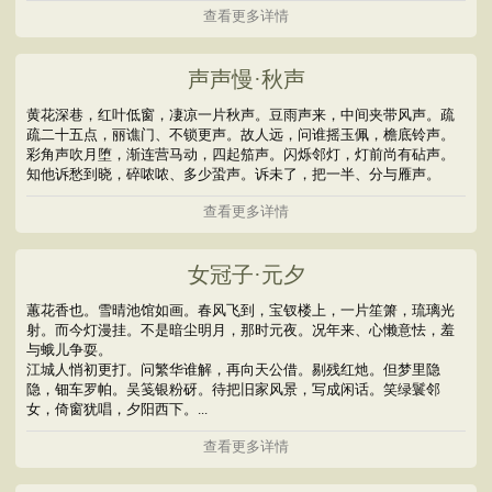
查看更多详情
声声慢·秋声
黄花深巷，红叶低窗，凄凉一片秋声。豆雨声来，中间夹带风声。疏
疏二十五点，丽谯门、不锁更声。故人远，问谁摇玉佩，檐底铃声。
彩角声吹月堕，渐连营马动，四起笳声。闪烁邻灯，灯前尚有砧声。
知他诉愁到晓，碎哝哝、多少蛩声。诉未了，把一半、分与雁声。
查看更多详情
女冠子·元夕
蕙花香也。雪晴池馆如画。春风飞到，宝钗楼上，一片笙箫，琉璃光
射。而今灯漫挂。不是暗尘明月，那时元夜。况年来、心懒意怯，羞
与蛾儿争耍。
江城人悄初更打。问繁华谁解，再向天公借。剔残红灺。但梦里隐
隐，钿车罗帕。吴笺银粉砑。待把旧家风景，写成闲话。笑绿鬟邻
女，倚窗犹唱，夕阳西下。...
查看更多详情