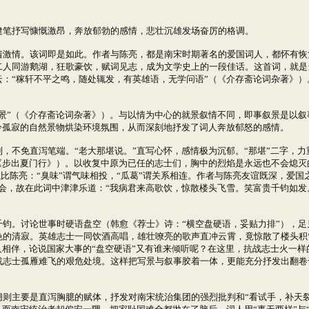
笔抒写慷慨激昂，奔放郁勃的感情，悲壮沉雄发场奋厉的格调。
情。该词即是如此。作者与陈亮，都是南宋时期著名的爱国词人，都怀有恢
二人同游鹅湖，狂歌豪饮，赋词见志，成为文学史上的一段佳话。这首词，就是
：“稼轩不平之鸣，随处辄发，有英雄语，无学问语”（《介存斋论词杂著》
”（《介存斋论词杂著》）。与以情为中心的就景叙情不同，即事叙景是以叙
冷孤寂的自然景物烘染环境氛围，从而深刻地抒发了词人奔放郁怒的感情。
不免直泻笔端。“老大那堪说。”直写心怀，感情极为沉郁。“那堪”二字，力
《步出夏门行》）。以收复中原为已任的志士们，胸中的烈焰是永远也不会熄灭
，以比陈亮：“臭味”谓气味相投，“瓜葛”谓关系相连。作者与陈亮友谊既深，爱
会，故在此词中津津乐道：“我病君来高歌饮，惊散楼头飞雪。笑富贵千钧如发
。讨论世事时硬语盘空（韩愈《荐士》诗：“横空盘硬语，妥贴力排”），足
色的清寂。英雄志士一同饮酒高唱，雄壮嘹亮的歌声直冲云霄，竟惊散了楼头积
人相伴，论说国家大事的“盘空硬语”又有谁来倾听呢？在这里，抗战志士火一
战志士孤雁难飞的艰危处境。这样把写景与叙事胶着一体，更能充分抒发出翻卷
主要是直泻胸臆的赋体，抒发对南宋统治集团的强烈批判和“看试手，补天裂