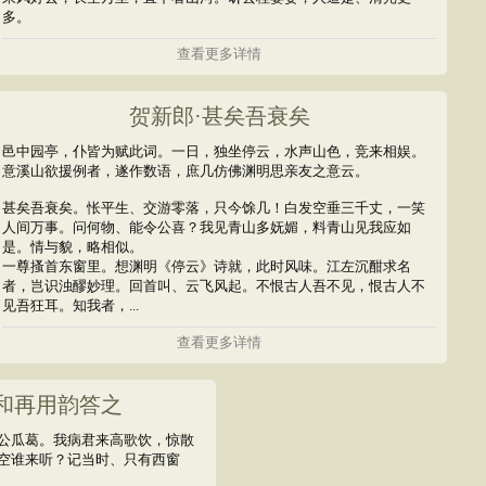
多。
查看更多详情
贺新郎·甚矣吾衰矣
邑中园亭，仆皆为赋此词。一日，独坐停云，水声山色，竞来相娱。
意溪山欲援例者，遂作数语，庶几仿佛渊明思亲友之意云。
甚矣吾衰矣。怅平生、交游零落，只今馀几！白发空垂三千丈，一笑
人间万事。问何物、能令公喜？我见青山多妩媚，料青山见我应如
是。情与貌，略相似。
一尊搔首东窗里。想渊明《停云》诗就，此时风味。江左沉酣求名
者，岂识浊醪妙理。回首叫、云飞风起。不恨古人吾不见，恨古人不
见吾狂耳。知我者，...
查看更多详情
和再用韵答之
公瓜葛。我病君来高歌饮，惊散
空谁来听？记当时、只有西窗