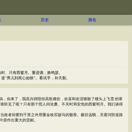
生
历史
测名
当时、只有西窗月。重进酒，换鸣瑟。
道“男儿到死心如铁”。看试手，补天裂。
病，你来了，我高兴得陪你高歌痛饮，欢喜和友谊驱散了楼头上飞雪 的寒
有谁听见了呢？只有那个照人间沧桑、不关时局安危的西窗明月。我们谈得
，当政者却要到千里之外用重金收买骏马的骸骨。极目远眺，关塞河防道路
中原作出重大的贡献。