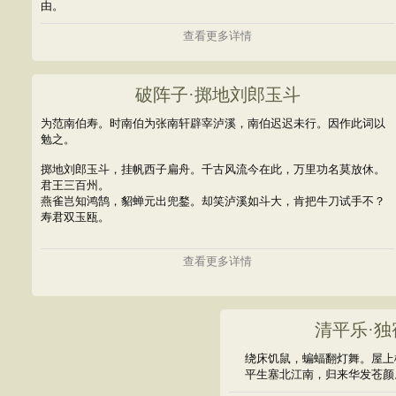
由。
查看更多详情
破阵子·掷地刘郎玉斗
为范南伯寿。时南伯为张南轩辟宰泸溪，南伯迟迟未行。因作此词以
勉之。
掷地刘郎玉斗，挂帆西子扁舟。千古风流今在此，万里功名莫放休。
君王三百州。
燕雀岂知鸿鹄，貂蝉元出兜鍪。却笑泸溪如斗大，肯把牛刀试手不？
寿君双玉瓯。
查看更多详情
清平乐·
绕床饥鼠，蝙蝠翻灯舞。屋上
平生塞北江南，归来华发苍颜