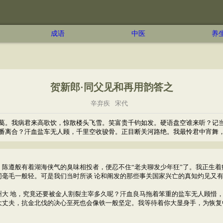
成语
中医
养
贺新郎·同父见和再用韵答之
辛弃疾
宋代
葛。我病君来高歌饮，惊散楼头飞雪。笑富贵千钧如发。硬语盘空谁来听？记
番离合？汗血盐车无人顾，千里空收骏骨。正目断关河路绝。我最怜君中宵舞，
陈遵般有着湖海侠气的臭味相投者，便忍不住“老夫聊发少年狂”了。我正生着
同毫毛一般轻。可是我们当时所谈 论和阐发的那些事关国家兴亡的真知灼见又
州大 地，究竟还要被金人割裂主宰多久呢？汗血良马拖着笨重的盐车无人顾惜
大丈夫，抗金北伐的决心至死也会像铁一般坚定。我等待着你大显身手，为恢复