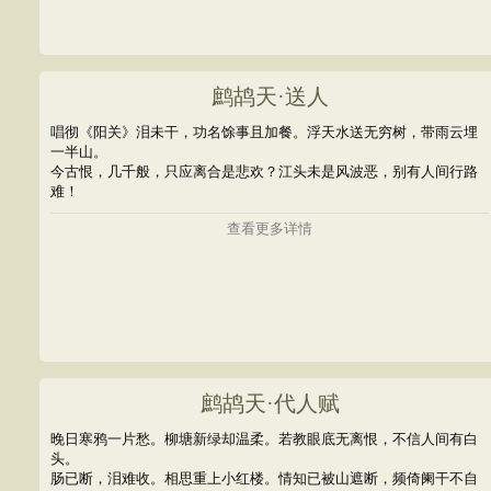
鹧鸪天·送人
唱彻《阳关》泪未干，功名馀事且加餐。浮天水送无穷树，带雨云埋
一半山。
今古恨，几千般，只应离合是悲欢？江头未是风波恶，别有人间行路
难！
查看更多详情
鹧鸪天·代人赋
晚日寒鸦一片愁。柳塘新绿却温柔。若教眼底无离恨，不信人间有白
头。
肠已断，泪难收。相思重上小红楼。情知已被山遮断，频倚阑干不自