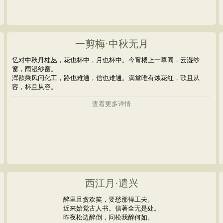
一剪梅·中秋无月
忆对中秋丹桂丛，花也杯中，月也杯中。今宵楼上一尊同，云湿纱
窗，雨湿纱窗。
浑欲乘风问化工，路也难通，信也难通。满堂唯有烛花红，歌且从
容，杯且从容。
查看更多详情
西江月·遣兴
醉里且贪欢笑，要愁那得工夫。
近来始觉古人书。信著全无是处。
昨夜松边醉倒，问松我醉何如。