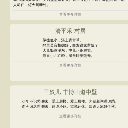
人却在，灯火阑珊处。
查看更多详情
清平乐·村居
茅檐低小，溪上青青草。
醉里吴音相媚好，白发谁家翁媪？
大儿锄豆溪东，中儿正织鸡笼。
最喜小儿亡赖，溪头卧剥莲蓬。
查看更多详情
丑奴儿·书博山道中壁
少年不识愁滋味，爱上层楼。爱上层楼。为赋新词强说愁。
而今识尽愁滋味，欲说还休。欲说还休。却道天凉好个秋。
查看更多详情