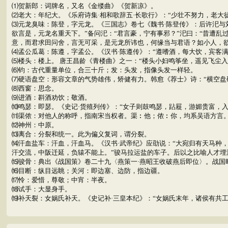
⑴贺新郎：词牌名，又名《金缕曲》《贺新凉》。
⑵老大：年纪大。《乐府诗集·相和歌辞五·长歌行》：“少壮不努力，老大徒
⑶元龙臭味：陈登，字元龙。《三国志》卷七《魏书·陈登传》：后许汜与
欲言是，元龙名重天下。”备问汜：“君言豪，宁有事邪？”汜曰：“昔遭
意，而君求田问舍，言无可采，是元龙所讳也，何缘当与君语？如小人，欲
⑷孟公瓜葛：陈遵，字孟公。《汉书·陈遵传》：“遵嗜酒，每大饮，宾客
⑸楼头：楼上。 唐王昌龄《青楼曲》之一：“楼头小妇鸣筝坐，遥见飞尘入 
⑹钧：古代重量单位，合三十斤；发：头发，指像头发一样轻。
⑺硬语盘空：形容文章的气势雄伟，矫健有力。韩愈《荐士》诗：“横空盘
⑻西窗：思念。
⑼进酒：斟酒劝饮；敬酒。
⑽鸣瑟：即瑟。《史记·货殖列传》：“女子则鼓鸣瑟，跕屣，游媚贵富，入后
⑾渠侬：对他人的称呼，指南宋当权者。渠︰他；侬︰你，均系吴语方言
⑿神州：中原。
⒀离合：分裂和统一。此为偏义复词，谓分裂。
⒁汗血盐车：汗血，汗血马。《汉书·武帝纪》应劭说：“大宛归有天马种
汗交流，中阪迁延，负辕不能上。”骏马拉运盐的车子。后以之比喻人才埋
⒂骏骨：典出《战国策》卷二十九〈燕策一·燕昭王收破燕后即位〉。战国
⒃目断：纵目远眺；关河：即边塞、边防，指边疆。
⒄怜：爱惜，尊敬；中宵：半夜。
⒅试手：大显身手。
⒆补天裂：女娲氏补天。《史记补·三皇本纪》：“女娲氏末年，诸侯有共