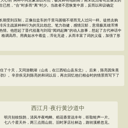
“人心别”两种不同意象加以对照，极其鲜明地刻画了南宋统治者苟且偷安的
已然，“合”时多而“离”时少。当政者不思恢复中原，反而以和议确定
长期受到压制，正像拉盐车的千里马困顿不堪而无人过问一样。徒然去购
击排斥主战派种种行为的无比怨忿。笔力劲健，感情沉郁，意境极其雄浑博
热情。他想起了晋代祖逖与刘琨“闻鸡起舞”的动人故事，想起了古代神话中
阔，格调高昂。用典如水中着盐，浑化无迹，从而丰富了词的义蕴，加强了形
住了十天，又同游鹅湖（山名，在江西铅山县东北）。后来，陈亮因朱熹
怀韵》。辛弃疾见到陈亮的和词以后，再次回忆他们相会时的情景而写下了
西江月·夜行黄沙道中
明月别枝惊鹊，清风半夜鸣蝉。稻花香里说丰年，听取蛙声一片。
七八个星天外，两三点雨山前。旧时茅店社林边，路转溪桥忽见。