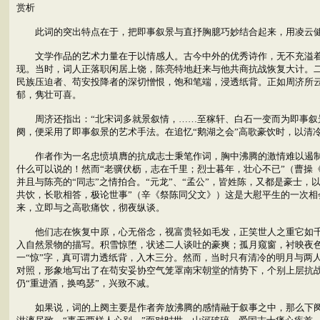
赏析
此词的突出特点在于，把即事叙景与直抒胸臆巧妙结合起来，用凌云健
文学作品的艺术力量在于以情感人。古今中外的优秀诗作，无不充溢着激
现。当时，词人正落职闲居上饶，陈亮特地赶来与他共商抗战恢复大计。
民族压迫者、苟安投降者的深切憎恨，饱和笔端，浸透纸背。正如周济所云
郁，隽壮可喜。
周济还指出：“北宋词多就景叙情，……至稼轩、白石一变而为即事叙景
阕，便采用了即事叙景的艺术手法。在追忆“鹅湖之会”高歌豪饮时，以清
作者作为一名忠愤填膺的抗成志士秉笔作词，胸中沸腾的激情难以遏制，
什么可以说的！然而“老骥伏枥，志在千里；烈士暮年，壮心不已”（曹操
并且与陈亮的“同志”之情拍合。“元龙”、“孟公”，皆姓陈，又都是豪士
共饮，长歌相答，极论世事”（辛《祭陈同父文》）这是大慰平生的一次相
来，立即与之高歌痛饮，彻夜纵谈。
他们志在恢复中原，心无俗念，视富贵轻如毛发，正笑世人之重它如千钧
入自然景物的描写。积雪惊堕，状述二人谈吐的豪爽；孤月窥窗，衬映夜
一“惊”字，真可谓力透纸背，入木三分。然而，当时只有清冷的明月与两
对照，形象地写出了在苟安妥协空气笼罩南宋朝堂的情势下，个别上层抗
仍“重进酒，换鸣瑟”，兴致不减。
如果说，词的上阕主要是作者奔放沸腾的感情融于叙事之中，那么下阕则