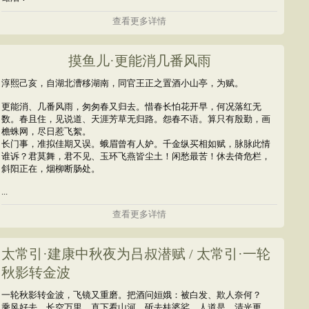
查看更多详情
摸鱼儿·更能消几番风雨
淳熙己亥，自湖北漕移湖南，同官王正之置酒小山亭，为赋。
更能消、几番风雨，匆匆春又归去。惜春长怕花开早，何况落红无
数。春且住，见说道、天涯芳草无归路。怨春不语。算只有殷勤，画
檐蛛网，尽日惹飞絮。
长门事，准拟佳期又误。蛾眉曾有人妒。千金纵买相如赋，脉脉此情
谁诉？君莫舞，君不见、玉环飞燕皆尘土！闲愁最苦！休去倚危栏，
斜阳正在，烟柳断肠处。
...
查看更多详情
太常引·建康中秋夜为吕叔潜赋 / 太常引·一轮
秋影转金波
一轮秋影转金波，飞镜又重磨。把酒问姮娥：被白发、欺人奈何？
乘风好去，长空万里，直下看山河。斫去桂婆娑，人道是、清光更