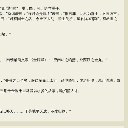
“那”通“哪”；堪：能，可。堪当重任。
。”备谓表曰：“许君论是非？”表曰：“欲言非，此君为善士，不宜虚言；
备曰：“君有国士之名，今天下大乱，帝主失所，望君忧国忘家，有救世之
如堵。”
” 南朝梁简文帝 《金錞赋》：“应南斗之鸣瑟，杂西汉之金丸。”
》：“夫骥之齿至矣，服盐车而上太行，蹄申膝折，尾湛胕溃，漉汁洒地，白
昭王用千金购千里马骨以求贤的故事，喻招揽人才。
石以补天。……于是地平天成，不改归物。”