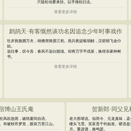
只疑松动要来扶。以手推松曰去。
查看更多详情
鹧鸪天·有客慨然谈功名因追念少年时事戏作
壮岁旌旗拥万夫，锦襜突骑渡江初。燕兵夜娖银胡觮，汉箭朝飞金仆
姑。
追往事，叹今吾，春风不染白髭须。却将万字平戎策，换得东家种树
书。
查看更多详情
独宿博山王氏庵
贺新郎·同父见
松风吹急雨，破纸窗间自语。
老大那堪说。似而今、元龙臭味，孟
。布被秋宵梦觉，眼前万里江山。
楼头飞雪。笑富贵千钧如发。硬语盘
月。重进酒，换鸣瑟。