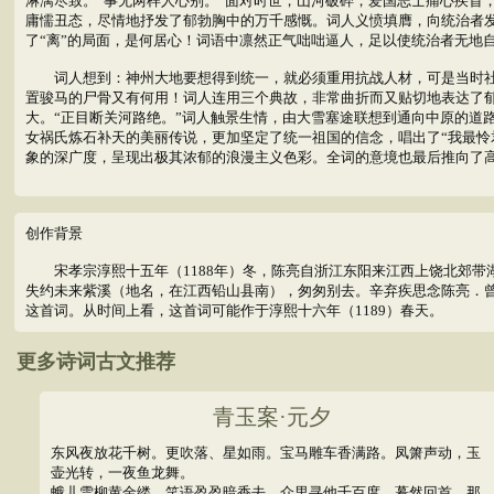
淋漓尽致。“事无两样人心别。”面对时世，山河破碎，爱国志士痛心疾首
庸懦丑态，尽情地抒发了郁勃胸中的万千感慨。词人义愤填膺，向统治者发
了“离”的局面，是何居心！词语中凛然正气咄咄逼人，足以使统治者无地
词人想到：神州大地要想得到统一，就必须重用抗战人材，可是当时社会
置骏马的尸骨又有何用！词人连用三个典故，非常曲折而又贴切地表达了郁
大。“正目断关河路绝。”词人触景生情，由大雪塞途联想到通向中原的道
女祸氏炼石补天的美丽传说，更加坚定了统一祖国的信念，唱出了“我最怜
象的深广度，呈现出极其浓郁的浪漫主义色彩。全词的意境也最后推向了
创作背景
宋孝宗淳熙十五年（1188年）冬，陈亮自浙江东阳来江西上饶北郊带
失约未来紫溪（地名，在江西铅山县南），匆匆别去。辛弃疾思念陈亮．
这首词。从时间上看，这首词可能作于淳熙十六年（1189）春天。
更多诗词古文推荐
青玉案·元夕
东风夜放花千树。更吹落、星如雨。宝马雕车香满路。凤箫声动，玉
壶光转，一夜鱼龙舞。
蛾儿雪柳黄金缕。笑语盈盈暗香去。众里寻他千百度。蓦然回首，那