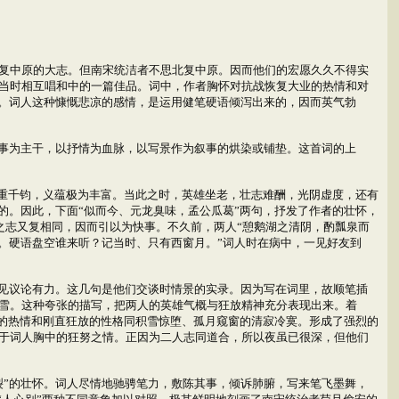
复中原的大志。但南宋统洁者不思北复中原。因而他们的宏愿久久不得实
当时相互唱和中的一篇佳品。词中，作者胸怀对抗战恢复大业的热情和对
）。词人这种慷慨悲凉的感情，是运用健笔硬语倾泻出来的，因而英气勃
事为主干，以抒情为血脉，以写景作为叙事的烘染或铺垫。这首词的上
重千钧，义蕴极为丰富。当此之时，英雄坐老，壮志难酬，光阴虚度，还有
的。因此，下面“似而今、元龙臭味，孟公瓜葛”两句，抒发了作者的壮怀，
国之志又复相同，因而引以为快事。不久前，两人“憩鹅湖之清阴，酌瓢泉而
。硬语盘空谁来听？记当时、只有西窗月。”词人时在病中，一见好友到
见议论有力。这几句是他们交谈时情景的实录。因为写在词里，故顺笔插
雪。这种夸张的描写，把两人的英雄气概与狂放精神充分表现出来。着
样的热情和刚直狂放的性格同积雪惊堕、孤月窥窗的清寂冷寞。形成了强烈的
于词人胸中的狂努之情。正因为二人志同道合，所以夜虽已很深，但他们
”的壮怀。词人尽情地驰骋笔力，敷陈其事，倾诉肺腑，写来笔飞墨舞，