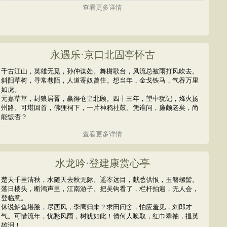
查看更多详情
永遇乐·京口北固亭怀古
千古江山，英雄无觅，孙仲谋处。舞榭歌台，风流总被雨打风吹去。
斜阳草树，寻常巷陌，人道寄奴曾住。想当年，金戈铁马，气吞万里
如虎。
元嘉草草，封狼居胥，赢得仓皇北顾。四十三年，望中犹记，烽火扬
州路。可堪回首，佛狸祠下，一片神鸦社鼓。凭谁问，廉颇老矣，尚
能饭否？
查看更多详情
水龙吟·登建康赏心亭
楚天千里清秋，水随天去秋无际。遥岑远目，献愁供恨，玉簪螺髻。
落日楼头，断鸿声里，江南游子。把吴钩看了，栏杆拍遍，无人会，
登临意。
休说鲈鱼堪脍，尽西风，季鹰归未？求田问舍，怕应羞见，刘郎才
气。可惜流年，忧愁风雨，树犹如此！倩何人唤取，红巾翠袖，揾英
雄泪！