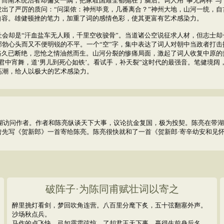
，而南宋统治者却偏安一隅，把家耻国难全都抛在了脑后。词人用“事无两样”与
出了严厉的质问：“问渠侬：神州毕竟，几番离合？”神州大地，山河一统，自古
自容。雄健顿挫的笔力，加重了词的感情色彩，使其更富有艺术感染力。
却是“汗血盐车无人顾，千里空收骏骨”。当道诸公空说征求人材，但志士却
勃心头而又不便明锐的不平。一个“空”字，集中表达了词人对朝中当政者打
路久已断绝，悲怆之情油然而生。山河分裂的惨痛局面，激起了词人收复中原的
君中宵舞，道‘男儿到死心如铁’。看试手，补天裂”这时代的最强音。笔健境
高潮，给人以极大的艺术感染力。
湖访问作者。作者和陈亮纵谈天下大事，议论抗金复国，极为投契。陈亮在带湖
曾先写《贺新郎》一首寄给陈亮。陈亮很快就和了一首《贺新郎·寄辛幼安和见
破阵子·为陈同甫赋壮词以寄之
醉里挑灯看剑，梦回吹角连营。八百里分麾下炙，五十弦翻塞外声。
沙场秋点兵。
马作的卢飞快，弓如霹雳弦惊。了却君王天下事，赢得生前身后名。