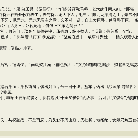
伤悲。” 唐 白居易 《琵琶行》：“门前冷落鞍马稀，老大嫁作商人妇。”那堪：
刘备并在荆州牧刘表坐，表与备共论天下人，汜曰：“陈元龙湖海之士，豪气不除
乱过下邳，见元龙。元龙无客主之意，久不相与语，自上大床卧，使客卧下床。”
卧百尺楼上，卧君於地，何但上下床之间邪？”
满堂，辄关门，取客车辖投井中。虽有急，终不得去。”瓜葛：指关系、交情。
建章 。” 郭沫若《前茅·暴虎辞》：“猛虎在圈中，成羣相聚处……楼头观者人
硬语，妥贴力排奡。”
宫，徧诸侯。” 南朝梁江淹 《丽色赋》：“女乃耀邯郸之躧步，媚北里之鸣瑟。
。
，蹋石汗血，汗从前肩，髆出如血，号一日千里。盐车，语出《战国策·楚策四
没受屈。
时，燕昭王要招揽贤才，郭隗喻以“千金买骏骨”的故事。后因以“买骏骨”指燕
工氏，与祝融战，不胜而怒，乃头触不周山崩，天柱折，地维绝，女娲乃炼五色