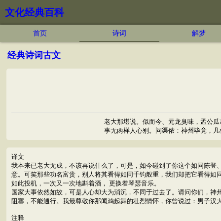
文化经典百科
首页
诗词
解梦
经典诗词古文
老大那堪说。似而今、元龙臭味，孟公瓜
事无两样人心别。问渠侬：神州毕竟，几
译文
我本来已老大无成，不该再说什么了，可是，如今碰到了你这个如同陈登、
意。可笑那些功名富贵，别人将其看得如同千钧般重，我们却把它看得如
如此投机，一次又一次地斟着酒， 更换着琴瑟音乐。
国家大事依然如故，可是人心却大为消沉，不同于过去了。请问你们，神
阻塞，不能通行。我最尊敬你那闻鸡起舞的壮烈情怀，你曾说过：男子汉
注释