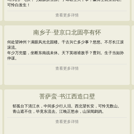
可怜白发生！
查看更多详情
南乡子·登京口北固亭有怀
何处望神州？满眼风光北固楼。千古兴亡多少事？悠悠。不尽长江滚
滚流。
年少万兜鍪，坐断东南战未休。天下英雄谁敌手？曹刘。生子当如孙
仲谋。
查看更多详情
菩萨蛮·书江西造口壁
郁孤台下清江水，中间多少行人泪。西北望长安，可怜无数山。
青山遮不住，毕竟东流去。江晚正愁余，山深闻鹧鸪。
查看更多详情