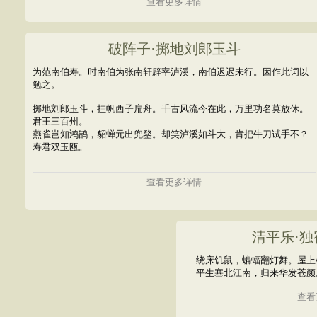
查看更多详情
破阵子·掷地刘郎玉斗
为范南伯寿。时南伯为张南轩辟宰泸溪，南伯迟迟未行。因作此词以
勉之。
掷地刘郎玉斗，挂帆西子扁舟。千古风流今在此，万里功名莫放休。
君王三百州。
燕雀岂知鸿鹄，貂蝉元出兜鍪。却笑泸溪如斗大，肯把牛刀试手不？
寿君双玉瓯。
查看更多详情
清平乐·
绕床饥鼠，蝙蝠翻灯舞。屋上
平生塞北江南，归来华发苍颜
查看