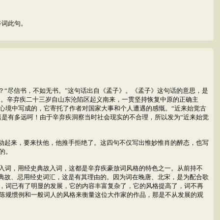
辛词此句。
？“尽信书，不如无书。”这句话出自《孟子》。《孟子》这句话的意思，是
词。辛弃疾二十三岁自山东沦陷区起义南来，一贯坚持恢复中原的正确主
心境中写成的，它寄托了作者对国家大事和个人遭遇的感慨。“近来始觉古
离是有多远呵！由于辛弃疾洞察当时社会现实的不合理，所以发为“近来始觉
动起来，要来扶他，他推手拒绝了。这四句不仅写出惟妙惟肖的醉态，也写
的。
句法入词，用经史典故入词，这都是辛弃疾豪放词风格的特色之一。从前持不
用典故、忌用经史词汇，这是有其理由的。因为词在晚唐、北宋，是为配合歌
，词已有了明显的发展，它的内容丰富复杂了，它的风格提高了，词不再
陈规惯例和一般词人的风格来衡量这位大作家的作品，那是不从发展的观