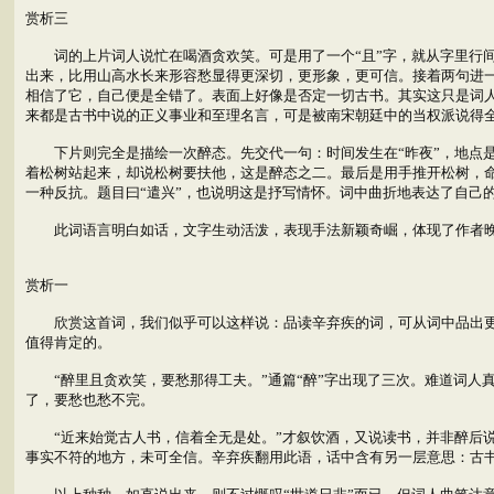
赏析三
词的上片词人说忙在喝酒贪欢笑。可是用了一个“且”字，就从字里行间流
出来，比用山高水长来形容愁显得更深切，更形象，更可信。接着两句进一
相信了它，自己便是全错了。表面上好像是否定一切古书。其实这只是词
来都是古书中说的正义事业和至理名言，可是被南宋朝廷中的当权派说得
下片则完全是描绘一次醉态。先交代一句：时间发生在“昨夜”，地点是
着松树站起来，却说松树要扶他，这是醉态之二。最后是用手推开松树，
一种反抗。题目曰“遣兴”，也说明这是抒写情怀。词中曲折地表达了自己
此词语言明白如话，文字生动活泼，表现手法新颖奇崛，体现了作者晚
赏析一
欣赏这首词，我们似乎可以这样说：品读辛弃疾的词，可从词中品出更有
值得肯定的。
“醉里且贪欢笑，要愁那得工夫。”通篇“醉”字出现了三次。难道词人真
了，要愁也愁不完。
“近来始觉古人书，信着全无是处。”才叙饮酒，又说读书，并非醉后说话
事实不符的地方，未可全信。辛弃疾翻用此语，话中含有另一层意思：古书