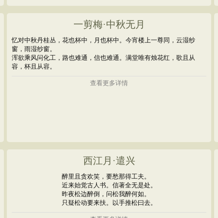
一剪梅·中秋无月
忆对中秋丹桂丛，花也杯中，月也杯中。今宵楼上一尊同，云湿纱
窗，雨湿纱窗。
浑欲乘风问化工，路也难通，信也难通。满堂唯有烛花红，歌且从
容，杯且从容。
查看更多详情
西江月·遣兴
醉里且贪欢笑，要愁那得工夫。
近来始觉古人书。信著全无是处。
昨夜松边醉倒，问松我醉何如。
只疑松动要来扶。以手推松曰去。