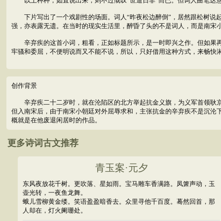
以上种种，如直说出来，则不过慨叹“世道日非”而已。但词人曲笔达意
下片写出了一个戏剧性的场面。词人“昨夜松边醉倒”，居然跟松树说起话
强，亦表露无遗。在当时的现实生活里，醉昏了头的不是词人，而是南宋
辛弃疾的这首小词，粗看，正如标题所示，是一时即兴之作。但如果再往
牢骚和委屈，不便明说而又不能不说，所以，只好借用这种方式，来畅快
创作背景
辛弃疾二十二岁时，就在沦陷区的北方举起抗金义旗，为义军首领耿京掌
但入南宋后，由于南宋小朝廷对外屈辱求和，主张抗金的辛弃疾不是沉沦
概就是在他废退闲居时的作品。
更多诗词古文推荐
青玉案·元夕
东风夜放花千树。更吹落、星如雨。宝马雕车香满路。凤箫声动，玉
壶光转，一夜鱼龙舞。
蛾儿雪柳黄金缕。笑语盈盈暗香去。众里寻他千百度。蓦然回首，那
人却在，灯火阑珊处。