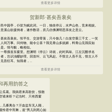
查看更多详情
贺新郎·甚矣吾衰矣
邑中园亭，仆皆为赋此词。一日，独坐停云，水声山色，竞来相娱。
意溪山欲援例者，遂作数语，庶几仿佛渊明思亲友之意云。
甚矣吾衰矣。怅平生、交游零落，只今馀几！白发空垂三千丈，一笑
人间万事。问何物、能令公喜？我见青山多妩媚，料青山见我应如
是。情与貌，略相似。
一尊搔首东窗里。想渊明《停云》诗就，此时风味。江左沉酣求名
者，岂识浊醪妙理。回首叫、云飞风起。不恨古人吾不见，恨古人不
见吾狂耳。知我者，...
查看更多详情
和再用韵答之
公瓜葛。我病君来高歌饮，惊散
空谁来听？记当时、只有西窗
，几番离合？汗血盐车无人顾，
最怜君中宵舞，道“男儿到死心如