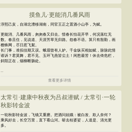
摸鱼儿·更能消几番风雨
淳熙己亥，自湖北漕移湖南，同官王正之置酒小山亭，为赋。
更能消、几番风雨，匆匆春又归去。惜春长怕花开早，何况落红无
数。春且住，见说道、天涯芳草无归路。怨春不语。算只有殷勤，画
檐蛛网，尽日惹飞絮。
长门事，准拟佳期又误。蛾眉曾有人妒。千金纵买相如赋，脉脉此情
谁诉？君莫舞，君不见、玉环飞燕皆尘土！闲愁最苦！休去倚危栏，
斜阳正在，烟柳断肠处。
...
查看更多详情
太常引·建康中秋夜为吕叔潜赋 / 太常引·一轮
秋影转金波
一轮秋影转金波，飞镜又重磨。把酒问姮娥：被白发、欺人奈何？
乘风好去，长空万里，直下看山河。斫去桂婆娑，人道是、清光更
多。