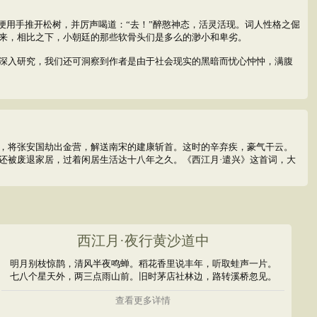
便用手推开松树，并厉声喝道：“去！”醉憨神态，活灵活现。词人性格之倔
来，相比之下，小朝廷的那些软骨头们是多么的渺小和卑劣。
深入研究，我们还可洞察到作者是由于社会现实的黑暗而忧心忡忡，满腹
，将张安国劫出金营，解送南宋的建康斩首。这时的辛弃疾，豪气干云。
还被废退家居，过着闲居生活达十八年之久。《西江月·遣兴》这首词，大
西江月·夜行黄沙道中
明月别枝惊鹊，清风半夜鸣蝉。稻花香里说丰年，听取蛙声一片。
七八个星天外，两三点雨山前。旧时茅店社林边，路转溪桥忽见。
查看更多详情