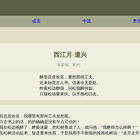
成语
中医
养
西江月·遣兴
辛弃疾
宋代
醉里且贪欢笑，要愁那得工夫。
近来始觉古人书。信著全无是处。
昨夜松边醉倒，问松我醉何如。
只疑松动要来扶。以手推松曰去。
后恣意欢笑，我哪里有那闲工夫发愁呢。
白古书上的话，的的确确是没有半点可信的！
我在松边喝醉了，醉眼迷蒙，把松树看成了人，就问他：“我醉得怎么样啊？”
见松树活动起来，疑是要来扶我，于是我用手不耐烦的推推松树说：“走开走开