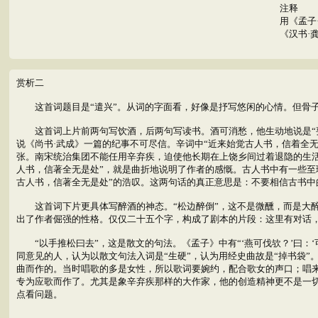
注释
用《孟子
《汉书·
赏析二
这首词题目是“遣兴”。从词的字面看，好像是抒写悠闲的心情。但骨子
这首词上片前两句写饮酒，后两句写读书。酒可消愁，他生动地说是“要愁
说《尚书·武成》一篇的纪事不可尽信。辛词中“近来始觉古人书，信着全
张。南宋统治集团不能任用辛弃疾，迫使他长期在上饶乡间过着退隐的生
人书，信著全无是处”，就是曲折地说明了作者的感慨。古人书中有一些至
古人书，信著全无是处”的浩叹。这两句话的真正意思是：不要相信古书中
这首词下片更具体写醉酒的神态。“松边醉倒”，这不是微醺，而是大醉
出了作者倔强的性格。仅仅二十五个字，构成了剧本的片段：这里有对话
“以手推松曰去”，这是散文的句法。《孟子》中有“‘燕可伐欤？’曰：‘
同意见的人，认为以散文句法入词是“生硬”，认为用经史曲故是“掉书袋
曲而作的。当时唱歌的多是女性，所以歌词要婉约，配合歌女的声口；唱
专为应歌而作了。尤其是象辛弃疾那样的大作家，他的创造精神更不是一
点看问题。