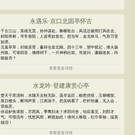
永遇乐·京口北固亭怀古
千古江山，英雄无觅，孙仲谋处。舞榭歌台，风流总被雨打风吹去。
斜阳草树，寻常巷陌，人道寄奴曾住。想当年，金戈铁马，气吞万里
如虎。
元嘉草草，封狼居胥，赢得仓皇北顾。四十三年，望中犹记，烽火扬
州路。可堪回首，佛狸祠下，一片神鸦社鼓。凭谁问，廉颇老矣，尚
能饭否？
查看更多详情
水龙吟·登建康赏心亭
楚天千里清秋，水随天去秋无际。遥岑远目，献愁供恨，玉簪螺髻。
落日楼头，断鸿声里，江南游子。把吴钩看了，栏杆拍遍，无人会，
登临意。
休说鲈鱼堪脍，尽西风，季鹰归未？求田问舍，怕应羞见，刘郎才
气。可惜流年，忧愁风雨，树犹如此！倩何人唤取，红巾翠袖，揾英
雄泪！
查看更多详情