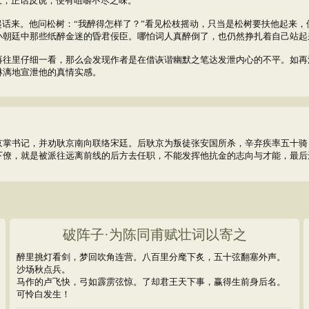
，正话反说，便有咀嚼不尽之味。
来。他问松树：“我醉得怎样了？”看见松枝摇动，只当是松树要扶他起来，
小朝廷中那些纸醉金迷的昏君佞臣。哪怕词人真醉倒了，也仍然挣扎着自己站起
里仔细一看，那么会发现作者是在借诙谐幽默之笔达发泄内心的不平。如再
淋漓地宣泄他的真情实感。
书记，并劝耿京南向联络宋廷。后耿京为叛徒张安国所杀，辛弃疾率五十骑
下僚，就是被派往远离前线的后方去任职，不能发挥他抗金的志向与才能，最后
破阵子·为陈同甫赋壮词以寄之
醉里挑灯看剑，梦回吹角连营。八百里分麾下炙，五十弦翻塞外声。
沙场秋点兵。
马作的卢飞快，弓如霹雳弦惊。了却君王天下事，赢得生前身后名。
可怜白发生！