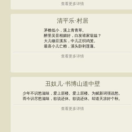
查看更多详情
清平乐·村居
茅檐低小，溪上青青草。
醉里吴音相媚好，白发谁家翁媪？
大儿锄豆溪东，中儿正织鸡笼。
最喜小儿亡赖，溪头卧剥莲蓬。
查看更多详情
丑奴儿·书博山道中壁
少年不识愁滋味，爱上层楼。爱上层楼。为赋新词强说愁。
而今识尽愁滋味，欲说还休。欲说还休。却道天凉好个秋。
查看更多详情