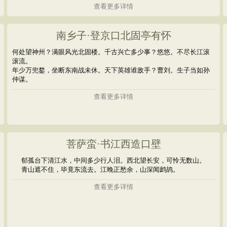
查看更多详情
南乡子·登京口北固亭有怀
何处望神州？满眼风光北固楼。千古兴亡多少事？悠悠。不尽长江滚
滚流。
年少万兜鍪，坐断东南战未休。天下英雄谁敌手？曹刘。生子当如孙
仲谋。
查看更多详情
菩萨蛮·书江西造口壁
郁孤台下清江水，中间多少行人泪。西北望长安，可怜无数山。
青山遮不住，毕竟东流去。江晚正愁余，山深闻鹧鸪。
查看更多详情