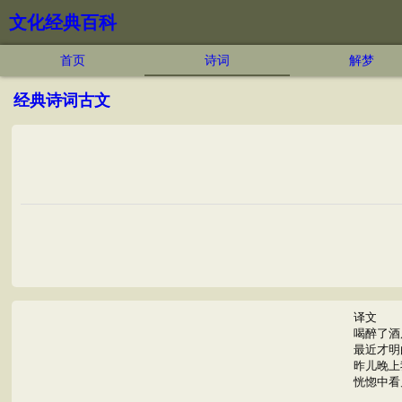
文化经典百科
首页
诗词
解梦
经典诗词古文
译文
喝醉了酒
最近才明
昨儿晚上
恍惚中看