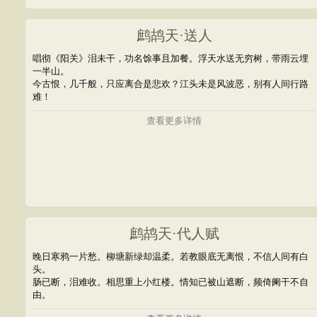
鹧鸪天·送人
唱彻《阳关》泪未干，功名馀事且加餐。浮天水送无穷树，带雨云埋
一半山。
今古恨，几千般，只应离合是悲欢？江头未是风波恶，别有人间行路
难！
查看更多详情
鹧鸪天·代人赋
晚日寒鸦一片愁。柳塘新绿却温柔。若教眼底无离恨，不信人间有白
头。
肠已断，泪难收。相思重上小红楼。情知已被山遮断，频倚阑干不自
由。