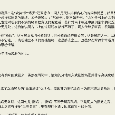
露出这“欢笑”比“痛哭”还要悲哀：词人是无法排解内心的苦闷和忧愁，姑
步抒写愤激的情绪。孟子曾说过：“尽信书，则不如无书。”说的是书上的话
人发泄对现实的不满情绪而故意说的偏激话，是针对南宋朝廷中颠倒是非的状况
全无是处，这恰恰说明古书上的道理现在都行不通了。词人借醉后狂言，很清醒
在“松边”。这次醉后竟与松树对话，问松树自己醉得如何，这是醉态之一。以
命令它走开。表现独立不倚的倔强性格，这是醉态之三。这些醉态写得非常逼真
的思想情绪。
年清丽淡雅的词风。
韵味的戏剧来，虽然在写词中，恰如其分地引入戏剧性场景并非辛弃疾发明
成了沉湎醉乡的“高阳酒徒”么？否。盖因其力主抗金而不为南宋统治者所用
无条理。这两句是“醉话”。“醉话”不等于胡言乱语。它是词人的愤激之言。《
上尽管有许多“至理名言”，现在却行不通，因此信它不如不信。