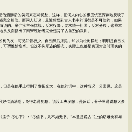
且想借酒醉后的笑闹来忘却忧愁。这样，把词人内心的极度忧愁深刻地反映了
不能完全相信。而词人却说，最近领悟到古人书中的话都是不可信的，如果
而说的。辛弃疾主张抗战，反对投降，要求统一祖国，反对分裂，这些本
地从反面指出了南宋统治者完全违背了古圣贤的教训。
松树为友，可见知音极少。自己醉后摇晃，却以为松树摆动；明明是自己扶
，可谓惟妙惟肖。但这不拘形迹的醉态，实际上也都是表现对当时现实的
，但是在他手上得到了发扬光大，在他的词中，这种情况十分常见。这是
，只好借酒消愁，免得老是犯愁。说没工夫发愁，是反话，骨子里是说愁太多
孟子·尽心下》：“尽信书，则不如无书。”本意是说古书上的话难免有与