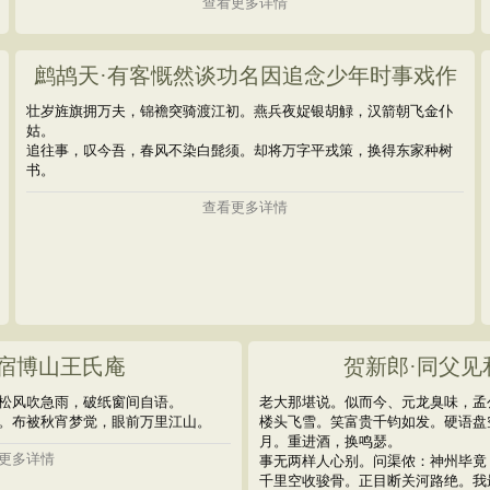
查看更多详情
鹧鸪天·有客慨然谈功名因追念少年时事戏作
壮岁旌旗拥万夫，锦襜突骑渡江初。燕兵夜娖银胡觮，汉箭朝飞金仆
姑。
追往事，叹今吾，春风不染白髭须。却将万字平戎策，换得东家种树
书。
查看更多详情
独宿博山王氏庵
贺新郎·同父见
松风吹急雨，破纸窗间自语。
老大那堪说。似而今、元龙臭味，孟
。布被秋宵梦觉，眼前万里江山。
楼头飞雪。笑富贵千钧如发。硬语盘
月。重进酒，换鸣瑟。
更多详情
事无两样人心别。问渠侬：神州毕竟
千里空收骏骨。正目断关河路绝。我