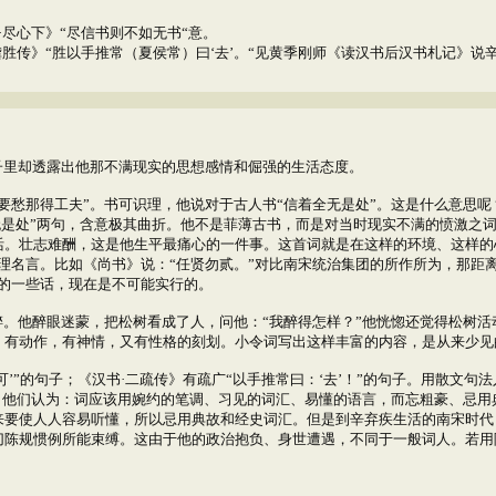
·尽心下》“尽信书则不如无书“意。
龚胜传》“胜以手推常（夏侯常）曰‘去’。“见黄季刚师《读汉书后汉书札记》说
里却透露出他那不满现实的思想感情和倔强的生活态度。
那得工夫”。书可识理，他说对于古人书“信着全无是处”。这是什么意思呢
无是处”两句，含意极其曲折。他不是菲薄古书，而是对当时现实不满的愤激之
活。壮志难酬，这是他生平最痛心的一件事。这首词就是在这样的环境、这样的
理名言。比如《尚书》说：“任贤勿贰。”对比南宋统治集团的所作所为，那距
的一些话，现在是不可能实行的。
。他醉眼迷蒙，把松树看成了人，问他：“我醉得怎样？”他恍惚还觉得松树活
，有动作，有神情，又有性格的刻划。小令词写出这样丰富的内容，是从来少见
可’”的句子；《汉书·二疏传》有疏广“以手推常曰：‘去’！”的句子。用散文
”。他们认为：词应该用婉约的笔调、习见的词汇、易懂的语言，而忘粗豪、忌
来要使人人容易听懂，所以忌用典故和经史词汇。但是到辛弃疾生活的南宋时代
切陈规惯例所能束缚。这由于他的政治抱负、身世遭遇，不同于一般词人。若用