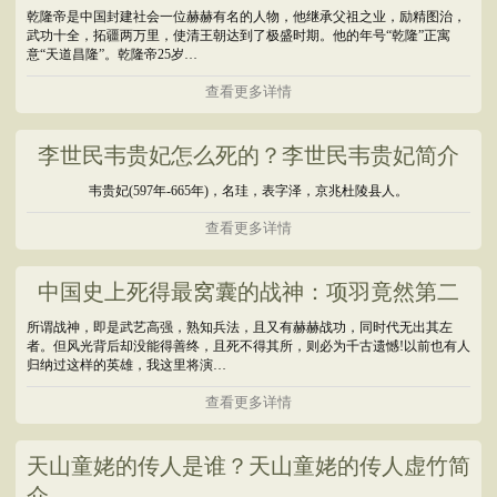
乾隆帝是中国封建社会一位赫赫有名的人物，他继承父祖之业，励精图治，
武功十全，拓疆两万里，使清王朝达到了极盛时期。他的年号“乾隆”正寓
意“天道昌隆”。乾隆帝25岁…
查看更多详情
李世民韦贵妃怎么死的？李世民韦贵妃简介
韦贵妃(597年-665年)，名珪，表字泽，京兆杜陵县人。
查看更多详情
中国史上死得最窝囊的战神：项羽竟然第二
所谓战神，即是武艺高强，熟知兵法，且又有赫赫战功，同时代无出其左
者。但风光背后却没能得善终，且死不得其所，则必为千古遗憾!以前也有人
归纳过这样的英雄，我这里将演…
查看更多详情
天山童姥的传人是谁？天山童姥的传人虚竹简
介