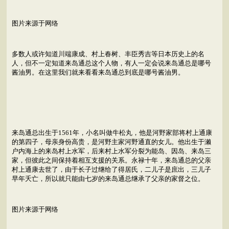
图片来源于网络
多数人或许知道川端康成、村上春树、丰臣秀吉等日本历史上的名
人，但不一定知道来岛通总这个人物，有人一定会说来岛通总是哪号
酱油男。在这里我们就来看看来岛通总到底是哪号酱油男。
来岛通总出生于1561年，小名叫做牛松丸，他是河野家部将村上通康
的第四子，母亲身份高贵，是河野主家河野通直的女儿。他出生于濑
户内海上的来岛村上水军，后来村上水军分裂为能岛、因岛、来岛三
家，但彼此之间保持着相互支援的关系。永禄十年，来岛通总的父亲
村上通康去世了，由于长子过继给了得居氏，二儿子是庶出，三儿子
早年夭亡，所以就只能由七岁的来岛通总继承了父亲的家督之位。
图片来源于网络