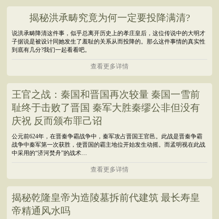
揭秘洪承畴究竟为何一定要投降满清?
说洪承畴降清这件事，似乎总离开历史上的孝庄皇后，这位传说中的大明才
子据说是被设计同她发生了羞耻的关系从而投降的。那么这件事情的真实性
到底有几分?我们一起看看吧。
查看更多详情
王官之战：秦国和晋国再次较量 秦国一雪前
耻终于击败了晋国 秦军大胜秦缪公非但没有
庆祝 反而颁布罪己诏
公元前624年，在晋秦争霸战争中，秦军攻占晋国王官邑。此战是晋秦争霸
战争中秦军第一次获胜，使晋国的霸主地位开始发生动摇。而孟明视在此战
中采用的“济河焚舟”的战术…
查看更多详情
揭秘乾隆皇帝为造陵墓拆前代建筑 最长寿皇
帝精通风水吗