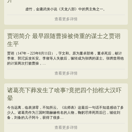
虚竹，金庸武侠小说《天龙八部》中的男主角之一。
查看更多详情
贾诩简介 最早跟随曹操被倚重的谋士之贾诩
生平
贾诩（147年－223年8月11日），字文和。原为董卓部将，董卓死后，献计
李傕、郭汜反攻长安。李傕等人失败后，辗转成为张绣的谋士。张绣曾用他
的计策两次打败曹操，…
查看更多详情
诸葛亮下葬发生了啥事?竟把四个抬棺大汉吓
晕
今当远离，临表涕零，不知所云。《出师表》这最后一句话不知道感动了多
少人。诸葛亮作为三国时期赫赫有名的人物，鞠躬尽瘁死而后已，辅佐刘
备，刘备的儿子阿斗，获得了很多…
查看更多详情