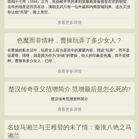
崇祯十七年（1644）正月，朱由检早早的来到皇极殿准备接受百官的朝贺。
去年的场景还历历在目，满朝文武只有一位外戚和内阁首辅到来。这次又没
有让他”失望”，殿上竟空…
查看更多详情
色魔而非情种，曹操玩弄了多少女人？
在曹操的私生活中，玩弄女人应当是其中的重要内容。我说“玩弄”，而不是
说爱呀、情呀，就是因为作为“奸雄”的曹操，给人的印象是色魔，而不是情
种。曹操有多少女人，已经…
查看更多详情
楚汉传奇亚父范增简介 范增最后是怎么死的?
楚汉传奇范增资料简介
查看更多详情
名妓马湘兰与王稚登的未了情：秦淮八艳之马
湘兰