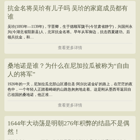
抗金名将吴玠有儿子吗 吴玠的家庭成员都有
谁
吴玠(1093年—1139年)，字晋卿，生于德顺军陇干(今甘肃省静宁)，兴国州永
兴(今湖北省阳新县)人，北宋抗金名将。早年从军御边，抗击西夏建功。后
领兵抗金，和…
查看更多详情
桑地诺是谁？为什么在尼加拉瓜被称为“自由
人的将军”
1926年的一天，尼加拉瓜北部山区通往圣·阿尔比诺金矿的路上，在茫茫的夜
色中，一个年轻人正踏着崎岖的山路急匆匆地走着。这是刚从墨西哥返回自
己祖国的桑地诺，他正准…
查看更多详情
1644年大动荡是明朝276年积弊的结晶不是偶
然！