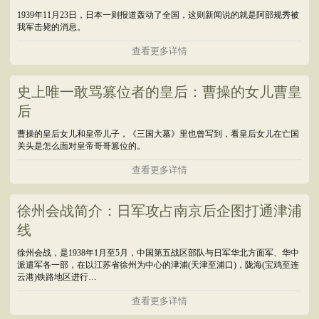
1939年11月23日，日本一则报道轰动了全国，这则新闻说的就是阿部规秀被
我军击毙的消息。
查看更多详情
史上唯一敢骂篡位者的皇后：曹操的女儿曹皇
后
曹操的皇后女儿和皇帝儿子，《三国大墓》里也曾写到，看皇后女儿在亡国
关头是怎么面对皇帝哥哥篡位的。
查看更多详情
徐州会战简介：日军攻占南京后企图打通津浦
线
徐州会战，是1938年1月至5月，中国第五战区部队与日军华北方面军、华中
派遣军各一部，在以江苏省徐州为中心的津浦(天津至浦口)，陇海(宝鸡至连
云港)铁路地区进行…
查看更多详情