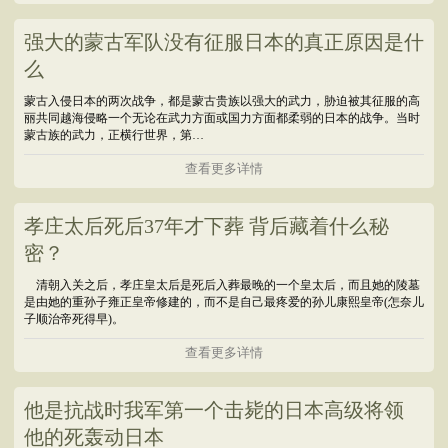
强大的蒙古军队没有征服日本的真正原因是什
么
蒙古入侵日本的两次战争，都是蒙古贵族以强大的武力，胁迫被其征服的高
丽共同越海侵略一个无论在武力方面或国力方面都柔弱的日本的战争。当时
蒙古族的武力，正横行世界，第…
查看更多详情
孝庄太后死后37年才下葬 背后藏着什么秘
密？
清朝入关之后，孝庄皇太后是死后入葬最晚的一个皇太后，而且她的陵墓
是由她的重孙子雍正皇帝修建的，而不是自己最疼爱的孙儿康熙皇帝(怎奈儿
子顺治帝死得早)。
查看更多详情
他是抗战时我军第一个击毙的日本高级将领
他的死轰动日本