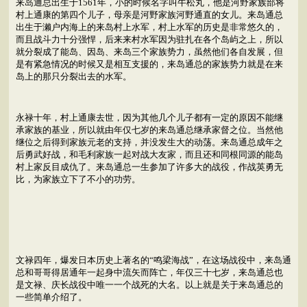
来岛通总出生于1561年，小的时候名字叫牛松丸，他是河野家族部将
村上通康的第四个儿子，母亲是河野家族河野通直的女儿。来岛通总
出生于濑户内海上的来岛村上水军，村上水军的历史是非常悠久的，
而且战斗力十分强悍，后来来村水军因为驻扎在各个岛屿之上，所以
就分裂成了能岛、因岛、来岛三个家族势力，虽然他们各自发展，但
是有紧急情况的时候又是相互支援的，来岛通总的家族势力就是在来
岛上的那只分裂出去的水军。
永禄十年，村上通康去世，因为其他几个儿子都有一定的原因不能继
承家族的基业，所以就由年仅七岁的来岛通总继承家督之位。当然他
继位之后得到家族元老的支持，并没发生大的动荡。来岛通总成年之
后勇武好战，和毛利家族一起对战大友家，而且还和同根同源的能岛
村上家反目成仇了。来岛通总一生参加了许多大的战役，作战英勇无
比，为家族立下了不小的功劳。
文禄四年，爆发日本历史上著名的“鸣梁海战”，在这场战役中，来岛通
总和哥哥得居通年一起身中流矢而阵亡，年仅三十七岁，来岛通总也
是文禄、庆长战役中唯一一个战死的大名。以上就是关于来岛通总的
一些简单介绍了。