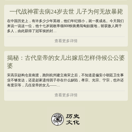
一代战神霍去病24岁去世 儿子为何无故暴毙
在中国历史上，有许多少少年英雄，他们年纪很小，就一夜成名。今天我们
来说一说这一位，他十七岁就敢率领800铁骑勇闯匈奴腹地，斩获敌人两千
多人，由此获得了冠军侯的封…
查看更多详情
揭秘：古代皇帝的女儿出嫁后怎样侍候公公婆
婆
宋高宗赵构仓皇南渡，跑到杭州建立南宋之后，不知道是偏安小朝廷卫生事
业不够发达，还是赵家遗传因子存在什么缺陷，孝宗、光宗、宁宗，也许还
有度宗等，几任皇帝的女儿——…
查看更多详情