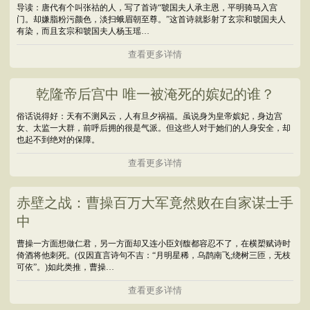
导读：唐代有个叫张祜的人，写了首诗“虢国夫人承主恩，平明骑马入宫
门。却嫌脂粉污颜色，淡扫蛾眉朝至尊。”这首诗就影射了玄宗和虢国夫人
有染，而且玄宗和虢国夫人杨玉瑶…
查看更多详情
乾隆帝后宫中 唯一被淹死的嫔妃的谁？
俗话说得好：天有不测风云，人有旦夕祸福。虽说身为皇帝嫔妃，身边宫
女、太监一大群，前呼后拥的很是气派。但这些人对于她们的人身安全，却
也起不到绝对的保障。
查看更多详情
赤壁之战：曹操百万大军竟然败在自家谋士手
中
曹操一方面想做仁君，另一方面却又连小臣刘馥都容忍不了，在横槊赋诗时
倚酒将他刺死。(仅因直言诗句不吉：“月明星稀，乌鹊南飞;绕树三匝，无枝
可依”。)如此类推，曹操…
查看更多详情