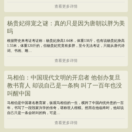
查看更多详情
杨贵妃得宠之谜：真的只是因为唐朝以胖为美
吗
根据野史来考证考证称：杨贵妃身高1.64米，体重138斤，也有说杨贵妃身高
1.55米，体重120斤的，但杨贵妃究竟有多胖，至今无法考证，只能从唐代诗
词、书画、雕…
查看更多详情
马相伯：中国现代文明的开启者 他创办复旦
教书育人 却说自己是一条狗 叫了一百年也没
叫醒中国
马相伯是中国著名教育家，纵观马相伯的一生，横跨了中国内忧外患的一百
年，书写了一段毁家兴学的传奇，堪称世人楷模。然而在他临终时，他却说
自己只是一条会吠叫的狗，可是…
查看更多详情