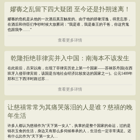
嫪毐之乱留下四大疑团 至今还是扑朔迷离！
嫪毐的危机是从他的一次酒后真言触发的。由于他的骄奢淫逸，得意忘形，
在酒后和侍臣们争吵时候大放厥词：“我是谁，我是秦王的干爸，你这穷鬼
也跟我争……”
查看更多详情
乾隆拒绝菲律宾并入中国：南海本不该发生
在此前后，吕宋以南，出现了菲律宾历史上第一个国家——苏禄苏丹国(在西
班牙入侵菲律宾前，该国是当地社会经济比较发达的国家之一)。公元1409年
郑和三下西洋时路过苏…
查看更多详情
让慈禧常常为其痛哭落泪的人是谁？慈禧的晚
年生活
许多人都认为慈禧作为“天下第一女人”，执掌的是整个国家的命运，过的是
锦衣玉食的生活，身边又有那么多伺候奉承的人，生活也一定非常满足。还
有什么比作为“天下第一女人…