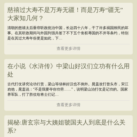
慈禧过大寿不是万寿无疆！而是万寿“疆无”
大家知几何？
清朝的慈禧太后垂帘听政统治中国，长达四十八年，干了许多祸国殃民的坏
事。在其听政期间与外国列强共签了不下五个丧权辱国的不并等条约，特别
是在其过大寿年份更是如此，下…
查看更多详情
在小说《水浒传》中梁山好汉们立功有什么用
处
古代打仗讲究论功行赏，梁山等绿林好汉也不例外。晁盖攻打曾头市，宋江
劝他，晁盖说：“不是我要夺你功劳……”，说明梁山泊打仗是记功的。国家
养军队，打了胜仗给将士们记…
查看更多详情
揭秘:唐玄宗与大姨姐虢国夫人到底是什么关
系?