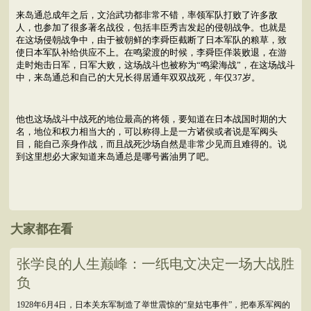
来岛通总成年之后，文治武功都非常不错，率领军队打败了许多敌
人，也参加了很多著名战役，包括丰臣秀吉发起的侵朝战争。也就是
在这场侵朝战争中，由于被朝鲜的李舜臣截断了日本军队的粮草，致
使日本军队补给供应不上。在鸣梁渡的时候，李舜臣佯装败退，在游
走时炮击日军，日军大败，这场战斗也被称为“鸣梁海战”，在这场战斗
中，来岛通总和自己的大兄长得居通年双双战死，年仅37岁。
他也这场战斗中战死的地位最高的将领，要知道在日本战国时期的大
名，地位和权力相当大的，可以称得上是一方诸侯或者说是军阀头
目，能自己亲身作战，而且战死沙场自然是非常少见而且难得的。说
到这里想必大家知道来岛通总是哪号酱油男了吧。
大家都在看
张学良的人生巅峰：一纸电文决定一场大战胜
负
1928年6月4日，日本关东军制造了举世震惊的“皇姑屯事件”，把奉系军阀的