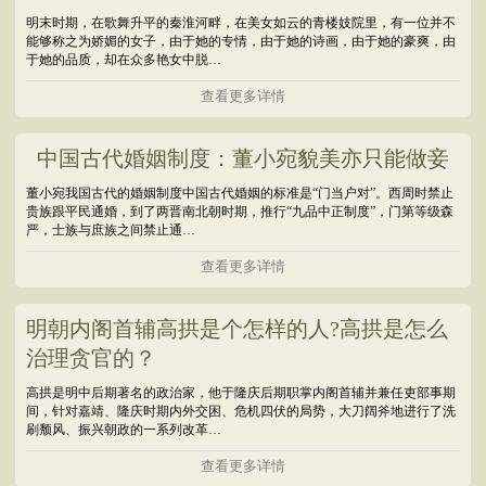
明末时期，在歌舞升平的秦淮河畔，在美女如云的青楼妓院里，有一位并不
能够称之为娇媚的女子，由于她的专情，由于她的诗画，由于她的豪爽，由
于她的品质，却在众多艳女中脱…
查看更多详情
中国古代婚姻制度：董小宛貌美亦只能做妾
董小宛我国古代的婚姻制度中国古代婚姻的标准是“门当户对”。西周时禁止
贵族跟平民通婚，到了两晋南北朝时期，推行“九品中正制度”，门第等级森
严，士族与庶族之间禁止通…
查看更多详情
明朝内阁首辅高拱是个怎样的人?高拱是怎么
治理贪官的？
高拱是明中后期著名的政治家，他于隆庆后期职掌内阁首辅并兼任吏部事期
间，针对嘉靖、隆庆时期内外交困、危机四伏的局势，大刀阔斧地进行了洗
刷颓风、振兴朝政的一系列改革…
查看更多详情