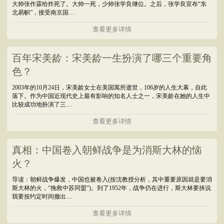
大帅张作霖给炸死了。大帅一死，少帅张学良继位。之后，张学良宣布“东
北易帜”，接受南京国…
查看更多详情
百年宋美龄：宋美龄一生扮演了哪三个重要角
色？
2003年的10月24日，宋美龄女士在美国寓所逝世，106岁的人生大幕，自此
落下。作为中国近现代史上最有影响的知名人士之一，宋美龄在她的人生中
比较成功地扮演了三…
查看更多详情
真相：中国卷入朝鲜战争是为消斯大林的恼
火？
导读：朝鲜战争爆发，中国也被卷入(按沈教授分析，其中重要原因就是要消
斯大林的火，“挽救中苏同盟”)。到了1952年，战争仍在进行，斯大林要挟说
我要按约定时间撤出…
查看更多详情