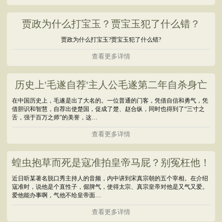
贾政为什么打宝玉？贾宝玉犯了什么错？
贾政为什么打宝玉?贾宝玉犯了什么错?
查看更多详情
历史上'毛遂自荐'主人公毛遂第二年自杀身亡
在中国历史上，毛遂是出了大名的。一位普通的门客，凭借自信和勇气，凭
借胆识和智慧，自荐出使楚国，促成了楚、赵合纵，同时也得到了“三寸之
舌，强于百万之师”的美誉，这…
查看更多详情
蝗虫抱草而死是寇准拍皇帝马屁？别冤枉他！
近日听某著名脱口秀主持人的音频，内中讲到宋真宗朝的五个宰相。在介绍
寇准时，说他是个直性子，倔脾气，使得太宗、真宗皇帝对他是又气又爱。
爱他能办事啊，气他不给皇帝面…
查看更多详情