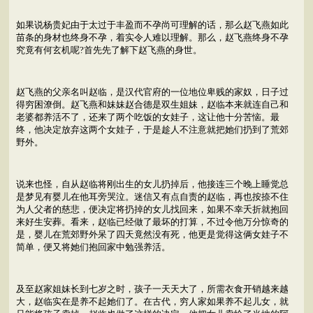
如果说杨贵妃由于太过于丰盈而不孕尚可理解的话，那么赵飞燕如此
苗条的身材也终身不孕，着实令人难以理解。那么，赵飞燕终身不孕
究竟有何玄机呢?首先先了解下赵飞燕的身世。
赵飞燕的父亲名叫赵临，是汉代官府的一位地位卑贱的家奴，日子过
得穷困潦倒。赵飞燕和妹妹赵合德是双生姐妹，赵临本来就连自己和
老婆都养活不了，还来了两个吃饭的女娃子，这让他十分苦恼。最
终，他决定放弃这两个女娃子，于是趁人不注意就把她们扔到了荒郊
野外。
说来也怪，自从赵临将刚出生的女儿扔掉后，他接连三个晚上睡觉总
是梦见有婴儿在他耳旁哭泣。迷信又有点自责的赵临，再也按捺不住
为人父者的慈悲，便决定将扔掉的女儿找回来，如果不幸夭折就抱回
来好生安葬。看来，赵临已经做了最坏的打算，不过令他万分惊奇的
是，婴儿在荒郊野外呆了四天竟然没有死，他更是觉得这俩女娃子不
简单，便又将她们抱回家中勉强养活。
及至赵家姐妹长到七岁之时，孩子一天天大了，所需衣食开销越来越
大，赵临实在是养不起她们了。在古代，穷人家如果养不起儿女，就