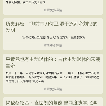
却缺乏实据。在中国历史上有据…
查看更多详情
历史解密：'御前带刀侍卫'源于汉武帝刘彻的
发明
“御前带刀侍卫”都是什么人?有挡刀的，有弑皇帝的
查看更多详情
皇帝竟也有主动退休的：古代主动退休的宋朝
皇帝
绍兴三十二年，宋高宗从建康起驾返回临安城，一路上，他的心里并不是大
难后的平静如水。万万没想到，时隔多年，自己又重新体会了一遍那种熟悉
的感觉，什么感觉呢?就是金兵…
查看更多详情
揭秘蔡绍基：袁世凯的幕僚 曾两度执掌北洋