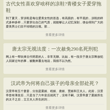
古代女性喜欢穿啥样的凉鞋?青楼女子爱穿拖
鞋
到了夏天，穿凉鞋是每位爱美女性的首选，有高跟的，有平底的，凉鞋的样
式多种多样，只要穿出自己的气质，就能够让人记忆深刻，便会得到广大的
爱美男士们目不转睛的注视。那…
查看更多详情
唐太宗无视法度：一次赦免290名死刑犯
网上有一帮吹捧古代明君的人，非常无聊。比如，有一段关于唐太宗释放犯
人回家过年的事，被翻来覆去地说，我很不以为然。
查看更多详情
汉武帝为何将自己孩子的母亲全部处死？
汉景帝有五个妻妾，分别是栗姬、程姬、唐姬、贾姬和王夫人。此前，汉景
帝曾有薄皇后，只是当了六年皇后就死了，没有子嗣。汉景帝废了栗姬所生
的太子之后，立王夫人所生的刘…
查看更多详情