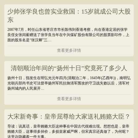
少帅张学良也曾实业救国：15岁就成公司大股
东
2007年7月，时任山东省枣庄市市长陈伟到香港考察，向在香港定居的张学
良侄女张闾蘅赠送了张学良当年在中兴煤矿股份有限公司的股票影印件，上
面的股东名是“张汉卿”三…
查看更多详情
清朝顺治年间的“扬州十日”究竟死了多少人
扬州十日，指发生在明弘光元年四月(清顺治二年，1645年(乙酉年))，南明弘
光朝兵部尚书史可法督率扬州军民抗御清军围攻的守卫战失败以后，清军对
扬州城内的人民展开…
查看更多详情
大宋新奇事：皇帝屈尊给大家送礼贿赂大臣？
导读：说真话，皇帝贿赂大臣这种事在中国古代很难出现。想想也是，皇帝
贿赂大臣，这事得多掉价，多损皇家威严啊，但宋真宗还真做了，为何呢？
这里边隐藏着一件大事。