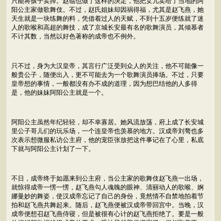
只能将孩子卖掉。赵临也做了这样的决定，他把女儿卖给了当地的阿
阳公主家做歌舞伎。不过，赵氏姐妹却因祸得福，尤其是赵飞燕，她
天生就是一块练舞的料，凭借着过人的天赋，不到十五岁便练就了迷
人的歌喉和高超的舞技，成了京城长安最有名的歌舞演员，其倾慕者
不计其数，当然以好色著称的成帝也不例外。
只不过，身为大汉皇帝，其言行广泛受到众人的关注，他不可能像一
般贵公子，随便出入，更不可能去为一个歌舞演员捧场。不过，只要
皇帝想的事情，一般都没有办不成的道理，因为想巴结他的人多得
是，他的妹妹阿阳公主就是一个。
阿阳公主虽然年纪轻轻，却不幸寡居。她风流放荡，府上成了长安城
里公子哥儿们的玩乐场，一个连皇帝也羡慕的地方。汉成帝刘骜也多
次表示想微服私访公主府，他的宠臣张放把这件事记在了心里，私底
下就与阿阳公主计划了一下。
不日，成帝终于如愿来到公主府，当公主家的歌舞伎赵飞燕一出场，
就惊得成帝一愣一愣，赵飞燕勾人魂魄的眼神、清丽动人的歌喉、婀
娜曼妙的舞姿，使汉成帝忘记了自己的身份，竟然情不自禁地拍着节
拍和赵飞燕共舞起来。随后，赵飞燕便被汉成帝带回宫中。当晚，汉
成帝便想召赵飞燕侍寝，但是被很有心计的赵飞燕拒绝了。要是一般