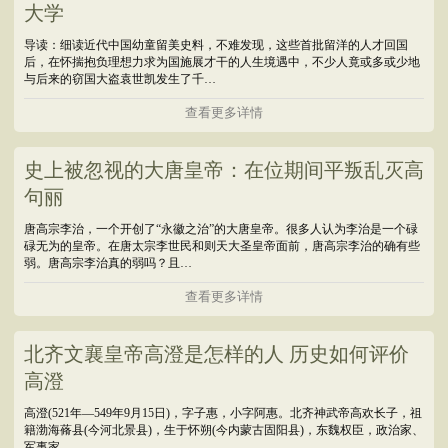
大学
导读：细读近代中国幼童留美史料，不难发现，这些首批留洋的人才回国
后，在怀揣抱负理想力求为国施展才干的人生境遇中，不少人竟或多或少地
与后来的窃国大盗袁世凯发生了千…
查看更多详情
史上被忽视的大唐皇帝：在位期间平叛乱灭高
句丽
唐高宗李治，一个开创了“永徽之治”的大唐皇帝。很多人认为李治是一个碌
碌无为的皇帝。在唐太宗李世民和则天大圣皇帝面前，唐高宗李治的确有些
弱。唐高宗李治真的弱吗？且…
查看更多详情
北齐文襄皇帝高澄是怎样的人 历史如何评价
高澄
高澄(521年―549年9月15日)，字子惠，小字阿惠。北齐神武帝高欢长子，祖
籍渤海蓨县(今河北景县)，生于怀朔(今内蒙古固阳县)，东魏权臣，政治家、
军事家。