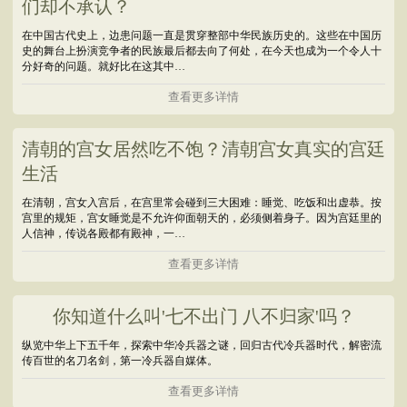
们却不承认？
在中国古代史上，边患问题一直是贯穿整部中华民族历史的。这些在中国历
史的舞台上扮演竞争者的民族最后都去向了何处，在今天也成为一个令人十
分好奇的问题。就好比在这其中…
查看更多详情
清朝的宫女居然吃不饱？清朝宫女真实的宫廷
生活
在清朝，宫女入宫后，在宫里常会碰到三大困难：睡觉、吃饭和出虚恭。按
宫里的规矩，宫女睡觉是不允许仰面朝天的，必须侧着身子。因为宫廷里的
人信神，传说各殿都有殿神，一…
查看更多详情
你知道什么叫'七不出门 八不归家'吗？
纵览中华上下五千年，探索中华冷兵器之谜，回归古代冷兵器时代，解密流
传百世的名刀名剑，第一冷兵器自媒体。
查看更多详情