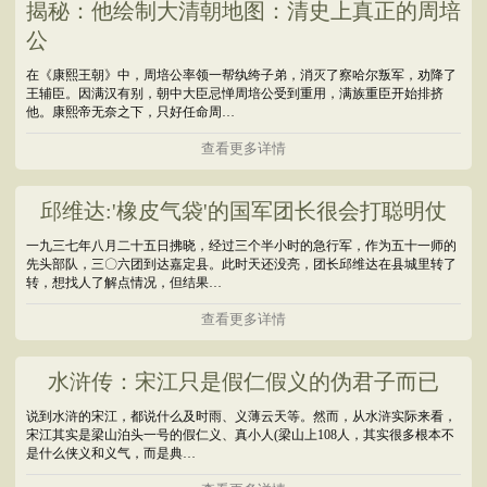
揭秘：他绘制大清朝地图：清史上真正的周培
公
在《康熙王朝》中，周培公率领一帮纨绔子弟，消灭了察哈尔叛军，劝降了
王辅臣。因满汉有别，朝中大臣忌惮周培公受到重用，满族重臣开始排挤
他。康熙帝无奈之下，只好任命周…
查看更多详情
邱维达:'橡皮气袋'的国军团长很会打聪明仗
一九三七年八月二十五日拂晓，经过三个半小时的急行军，作为五十一师的
先头部队，三〇六团到达嘉定县。此时天还没亮，团长邱维达在县城里转了
转，想找人了解点情况，但结果…
查看更多详情
水浒传：宋江只是假仁假义的伪君子而已
说到水浒的宋江，都说什么及时雨、义薄云天等。然而，从水浒实际来看，
宋江其实是梁山泊头一号的假仁义、真小人(梁山上108人，其实很多根本不
是什么侠义和义气，而是典…