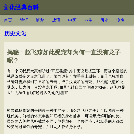
文化经典百科
首页
诗词
解梦
成语
中医
养生
历史
测名
历史文化
揭秘：赵飞燕如此受宠却为何一直没有龙子
呢？
有一个词我想大家都听过“环肥燕瘦”其中肥说是杨玉环，而这个瘦指的
就是汉成帝之后赵飞燕了。传闻说其可在手掌上跳舞，而且也凭着自
己能舞善媚得到了皇帝的专宠，成了汉成帝的宠妃。那么赵飞燕如此
受宠，却为何一直没有龙子呢?而且也让自己地位随之动摇，赵飞燕是
天生无法生育呢?还是因为别的隐情?
如果说杨贵妃的美丽是一种肥胖美，那么赵飞燕之美则可以说是一种
现代美，前者的体态丰盈和后者的身材苗条，可谓形成鲜明的对比。
虽然两人美的风格截然不同，但是却有一个共同点：那就是两人都曾
经受到过皇帝的专宠，并且两人都终身不孕。