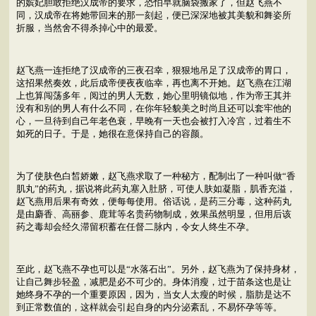
的嫔妃胆敢拒绝汉成帝的要求，恐怕早就脑袋搬家了，但赵飞燕不
同，汉成帝在将她带回来的那一刻起，便已深深地被其美貌和舞姿所
折服，当然舍不得杀掉心中的最爱。
赵飞燕一连拒绝了汉成帝的三夜召幸，狠狠地吊足了汉成帝的胃口，
这招果然奏效，此后成帝便夜夜临幸，再也离不开她。赵飞燕在江湖
上也算闯荡多年，阅过的男人无数，她心里明镜似地，作为帝王其并
没有和别的男人有什么不同，在你年轻貌美之时尚且还可以套牢他的
心，一旦待到自己年老色衰，早晚有一天也会被打入冷宫，过着生不
如死的日子。于是，她很在意保持自己的容颜。
为了使肤色白皙娇嫩，赵飞燕求取了一种秘方，配制出了一种叫做“香
肌丸”的药丸，据说将此药丸塞入肚脐，可使人肤如凝脂，肌香充溢，
赵飞燕用后果有奇效，便每每使用。俗话说，是药三分毒，这种药丸
是由麝香、高丽参、鹿茸等名贵药物制成，效果虽然明显，但用后该
药之毒却会经久滞留积蓄在任督二脉内，令女人终生不孕。
至此，赵飞燕不孕也可以是“水落石出”。另外，赵飞燕为了保持身材，
让自己舞步轻盈，减肥是必不可少的。身体消瘦，过于苗条这也是让
她终身不孕的一个重要原因，因为，当女人太瘦的时候，脂肪是达不
到正常数值的，这样就会引起自身的内分泌紊乱，不易怀孕等等。