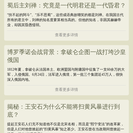
蜀后主刘禅：究竟是一代明君还是一代昏君？
“扶不起的阿斗”、“乐不思蜀”，这些成语典故嘲笑的都是刘禅。在我国古代
所有的君主中，刘禅的知名度要算相当高的。但他的知名，非因其赫赫帝
业，却因其昏愚懦弱。
查看更多详情
博罗季诺会战背景：拿破仑企图一战打垮沙皇
俄国
1812年夏，拿破仑从法国本土、欧洲盟国与附庸国中征集了一支60余万的大
军，入侵俄国。6月24日，法军进入俄境，第一批三个集团近45万人，很快
深入俄国内地。
查看更多详情
揭秘：王安石为什么不能将扫黄风暴进行到
底？
提起王安石人们无不知道他不仅是北宋名相，而且是“熙宁变法”的改革家，
但是人们对他曾掀起的“扫黄风暴”知之甚少。王安石曾在当政期间曾掀起一