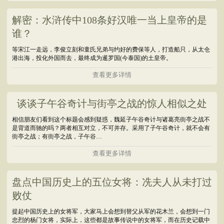
解密：水浒传中108条好汉唯一当上皇帝的是
谁？
等宋江一走远，李俊立刻和童氏兄弟与约好的费保等人，打造船只，从太仓
港出海，投化外国而去，最终成为暹罗国(今泰国)的土皇帝。
查看更多详情
谈谈子午谷奇计与街亭之战的惊人相似之处
相信朋友们看到这个标题会感到疑惑，魏延子午谷奇计与诸葛亮街亭之战不
是背道而驰的吗？两者相互对立，不可并存。采用了子午谷奇计，就不会有
街亭之战；有街亭之战，子午谷…
查看更多详情
盘点中国历史上的五位女将：冼夫人从未打过
败仗
提起中国历史上的女将军，大家马上会想到替父从军的花木兰，会想到一门
忠烈的杨门女将，实际上，这些都是故事传说中的女将军，而在历史记载中