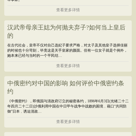
查看更多详情
汉武帝母亲王娡为何抛夫弃子?如何当上皇后
的
在古代社会，皇帝不仅对自己选妃子要求严格，对太子及其他皇子选择佳丽
的时候也十分苛刻，毕竟这是关乎皇家的颜面。但有一位女子就是个例外，
她本来已经与当时的一个平民结…
查看更多详情
中俄密约对中国的影响 如何评价中俄密约条
约
《中俄密约》，即俄国与清政府订立的秘密条约，1896年6月3日(光绪二十二
年四月二十二日)沙俄利用中国在中日甲午战争中战败的困境﹐藉口“共同防
御”日本﹐诱迫清政…
查看更多详情