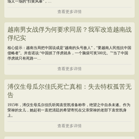
场又一场的“扫黄风暴”，…
查看更多详情
越南男女战俘为何要求同居？我军改造越南战
俘纪实
核心提示：越南当局把中国说成是“越南的头号敌人”，“要越南人民抵抗中国
侵略者”。并造谣说:“中国抓了俘虏就杀，一个脑袋可奖500元。”“当了中国
俘虏就只有死路一…
查看更多详情
溥仪生母瓜尔佳氏死亡真相：失去特权孤苦无
告
1915年，溥仪生母瓜尔佳氏听闻袁世凯准备称帝，绝望之中自杀未遂。作为
荣禄的女儿，她起初一直把清廷的希望寄托在父亲荣禄的老部下袁世凯身
上。
查看更多详情