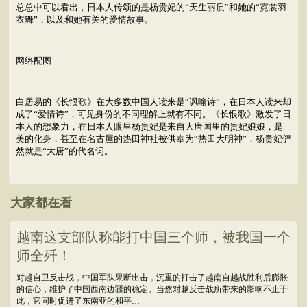
总总中可以看出，日本人传颂的是杨贵妃的“天生丽质”和她的“霓裳羽
衣舞”，以及和她有关的爱情故事。
网络配图
白居易的《长恨歌》在大多数中国人读来是“讽喻诗”，在日本人读来却
成了“爱情诗”，可见身份的不同理解上就有不同。《长恨歌》激发了日
本人的想象力，在日本人眼里杨贵妃是来自大唐国里的贵妃娘娘，是
美的化身，甚至在名古屋的热田神社被供奉为“热田大明神”，杨贵妃俨
然就是“大唐”的代名词。
大家都在看
越南这支部队称能打中国三个师，被我国一个
师全歼！
对越自卫反击战，中国军队果断出击，沉重的打击了越南自越战胜利后膨胀
的信心，维护了中国西南边疆的稳定。当然对越反击战所带来的影响不止于
此，它同时促进了东南亚的和平…