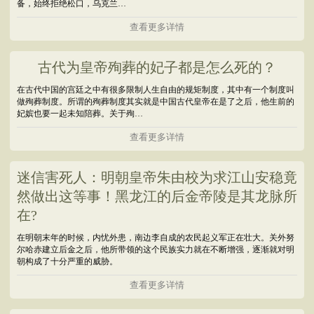
备，始终拒绝松口，乌克兰…
查看更多详情
古代为皇帝殉葬的妃子都是怎么死的？
在古代中国的宫廷之中有很多限制人生自由的规矩制度，其中有一个制度叫
做殉葬制度。所谓的殉葬制度其实就是中国古代皇帝在是了之后，他生前的
妃嫔也要一起未知陪葬。关于殉…
查看更多详情
迷信害死人：明朝皇帝朱由校为求江山安稳竟
然做出这等事！黑龙江的后金帝陵是其龙脉所
在?
在明朝末年的时候，内忧外患，南边李自成的农民起义军正在壮大。关外努
尔哈赤建立后金之后，他所带领的这个民族实力就在不断增强，逐渐就对明
朝构成了十分严重的威胁。
查看更多详情