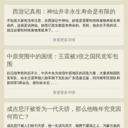
西游记真相：神仙并非永生寿命是有限的
不知道大家有没有注意，在西游记中神仙、妖怪是需要吃特殊食物来延长寿
命的，这就是说神仙、妖怪们其实都是有寿命的。否则，他永生不死的话，
就没必要吃特殊食物来延寿了。…
查看更多详情
中原突围中的困境：王震被3倍之国民党军包
围
抗日战争胜利后不久，中共中央为加强中原地区的武装力量，大量牵制国民
党军队，命令王震率领八路军南下支队由广东迅速北返，同河南军区部队和
新四军5师会合。接到命令后，…
查看更多详情
成吉思汗被誉为一代天骄，那么他晚年究竟因
何而亡？
成吉思汗被人们称为天骄，他一生戎马四方，驰骋于疆场之上，为蒙古族的