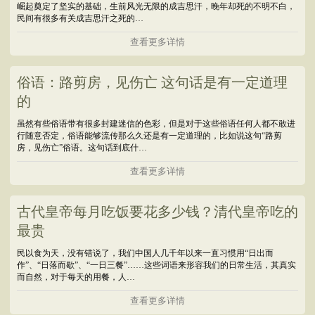
崛起奠定了坚实的基础，生前风光无限的成吉思汗，晚年却死的不明不白，
民间有很多有关成吉思汗之死的…
查看更多详情
俗语：路剪房，见伤亡 这句话是有一定道理
的
虽然有些俗语带有很多封建迷信的色彩，但是对于这些俗语任何人都不敢进
行随意否定，俗语能够流传那么久还是有一定道理的，比如说这句“路剪
房，见伤亡”俗语。这句话到底什…
查看更多详情
古代皇帝每月吃饭要花多少钱？清代皇帝吃的
最贵
民以食为天，没有错说了，我们中国人几千年以来一直习惯用“日出而
作”、“日落而歇”、“一日三餐”……这些词语来形容我们的日常生活，其真实
而自然，对于每天的用餐，人…
查看更多详情