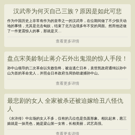
汉武帝为何灭自己三族？原因是如此可悲
作为中国历史上非常有作为的皇帝之一的汉武帝，在位期间做了不少惊天动
地的事情，尤其是北击匈奴，结束了北方边境多年不安的局面。然而他还做
了一件更震惊人的事，那就是灭…
查看更多详情
盘点宋美龄制止蒋介石外出鬼混的惊人手段！
孙中山领导的二次革命以失败告终，被迫逃亡日本，袁世凯政府通缉以孙中
山为首的革命党人，并照会日本政府当局协助逮捕孙中山。
查看更多详情
最悲剧的女人 全家被杀还被迫嫁给丑八怪仇
人
《水浒传》中出场的女人不多，仅有的几位也是负面形象。相比起来，扈三
娘就是一抹亮色，她是梁山第一女将，长相美丽，武艺高强。
查看更多详情