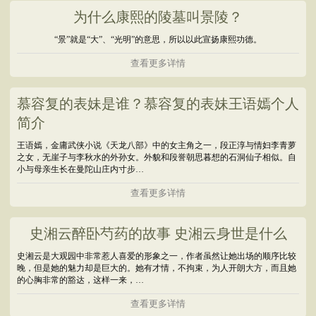
为什么康熙的陵墓叫景陵？
“景”就是“大”、“光明”的意思，所以以此宣扬康熙功德。
查看更多详情
慕容复的表妹是谁？慕容复的表妹王语嫣个人
简介
王语嫣，金庸武侠小说《天龙八部》中的女主角之一，段正淳与情妇李青萝
之女，无崖子与李秋水的外孙女。外貌和段誉朝思暮想的石洞仙子相似。自
小与母亲生长在曼陀山庄内寸步…
查看更多详情
史湘云醉卧芍药的故事 史湘云身世是什么
史湘云是大观园中非常惹人喜爱的形象之一，作者虽然让她出场的顺序比较
晚，但是她的魅力却是巨大的。她有才情，不拘束，为人开朗大方，而且她
的心胸非常的豁达，这样一来，…
查看更多详情