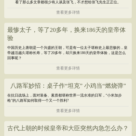
看了那么多文章都很少有人谈及张飞，不才想给张飞先生正正位。
查看更多详情
最惨太子，等了20多年，换来186天的皇帝体
验
中国历史上唐朝是一个兴盛的王朝，可是有一位太子堪称史上最悲惨的，皇
帝越活越久堪称长寿，等了20多年，却只换来186天的皇帝体验，这是怎么
回事呢？
查看更多详情
八路军妙招：桌子作“坦克” 小鸡当“燃烧弹”
在抗日战场上，面对装备、素质都堪称世界一流水准的日军，“小米加步
枪”的八路军如何取得一个又一个胜利?
查看更多详情
古代上朝的时候皇帝和大臣突然内急怎么办？