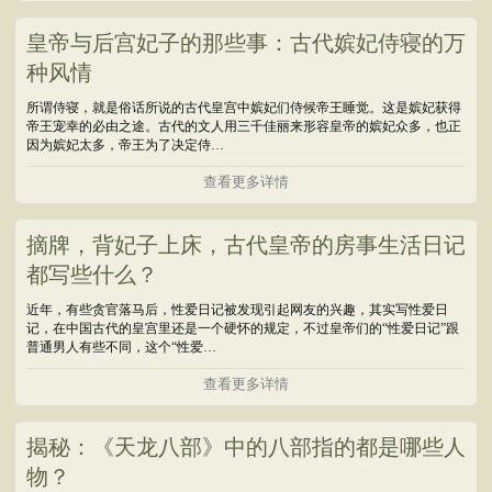
皇帝与后宫妃子的那些事：古代嫔妃侍寝的万
种风情
所谓侍寝，就是俗话所说的古代皇宫中嫔妃们侍候帝王睡觉。这是嫔妃获得
帝王宠幸的必由之途。古代的文人用三千佳丽来形容皇帝的嫔妃众多，也正
因为嫔妃太多，帝王为了决定侍…
查看更多详情
摘牌，背妃子上床，古代皇帝的房事生活日记
都写些什么？
近年，有些贪官落马后，性爱日记被发现引起网友的兴趣，其实写性爱日
记，在中国古代的皇宫里还是一个硬怀的规定，不过皇帝们的“性爱日记”跟
普通男人有些不同，这个“性爱…
查看更多详情
揭秘：《天龙八部》中的八部指的都是哪些人
物？