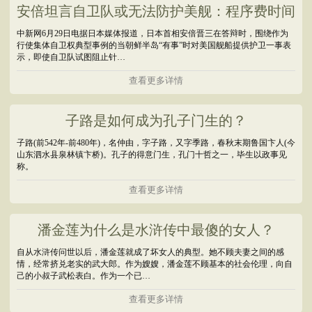
安倍坦言自卫队或无法防护美舰：程序费时间
中新网6月29日电据日本媒体报道，日本首相安倍晋三在答辩时，围绕作为
行使集体自卫权典型事例的当朝鲜半岛“有事”时对美国舰船提供护卫一事表
示，即使自卫队试图阻止针…
查看更多详情
子路是如何成为孔子门生的？
子路(前542年-前480年)，名仲由，字子路，又字季路，春秋末期鲁国卞人(今
山东泗水县泉林镇卞桥)。孔子的得意门生，孔门十哲之一，毕生以政事见
称。
查看更多详情
潘金莲为什么是水浒传中最傻的女人？
自从水浒传问世以后，潘金莲就成了坏女人的典型。她不顾夫妻之间的感
情，经常挤兑老实的武大郎。作为嫂嫂，潘金莲不顾基本的社会伦理，向自
己的小叔子武松表白。作为一个已…
查看更多详情