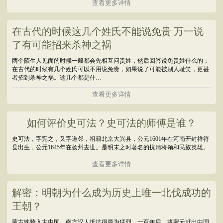
查看更多详情
在古代的时候这几个姓氏不能说免贵 万一说
了有可能招来杀神之祸
两个陌生人见面的时候一般都会先相互问贵姓，然后回答说免贵姓什么的；
在古代的时候有几个姓氏可以不用说免贵，如果说了可能被别人耻笑，更甚
者招到杀神之祸。这几个都是什…
查看更多详情
如何评价史可法？史可法的师傅是谁？
史可法，字宪之，又字道邻，祖籍北京大兴县，公元1601年在河南开封祥符
县出生，公元1645年在扬州去世。是明末之时著名的抗清将领和民族英雄。
查看更多详情
解密：明朝为什么成为历史上唯一北伐成功的
王朝？
蒙古铁骑入主中国，南方汉人抵抗得最为猛烈。一百年后，将蒙元赶出中国