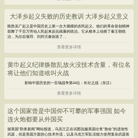
大泽乡起义失败的历史教训 大泽乡起义意义
陈胜吴广起义是中国历史上第一次大规模的农民起义。他们的革命首创精神
鼓舞了千百万劳动人民起来反抗残暴的统治。它从根本上动摇了秦王朝统
治，为尔后项羽、刘邦灭秦创造了…
查看更多详情
黄巾起义纪律焕散乱放火没技术含量，有位名
将让他们知道啥叫火战
影响中国历史的一百场战争第44位：长社之战（东汉）
查看更多详情
这个国家曾是中国仰不可攀的军事强国 如今
连火炮都要从外国买
据美国“防务新闻”网站报道，乌克兰正在试图说服美国出售“致命”的进攻性
武器，但是美国方面担心技术外流，以及乌克兰军队没能力使用复杂武器装