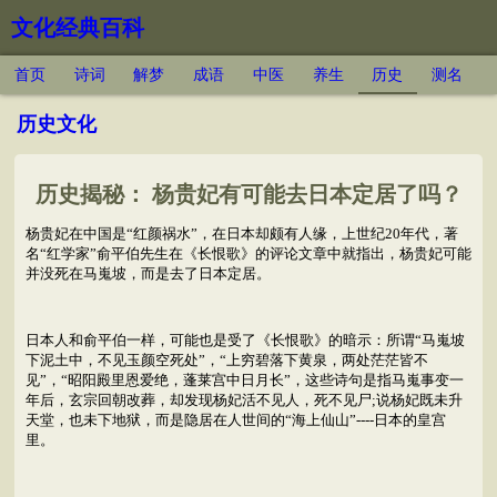
文化经典百科
首页
诗词
解梦
成语
中医
养生
历史
测名
历史文化
历史揭秘： 杨贵妃有可能去日本定居了吗？
杨贵妃在中国是“红颜祸水”，在日本却颇有人缘，上世纪20年代，著
名“红学家”俞平伯先生在《长恨歌》的评论文章中就指出，杨贵妃可能
并没死在马嵬坡，而是去了日本定居。
日本人和俞平伯一样，可能也是受了《长恨歌》的暗示：所谓“马嵬坡
下泥土中，不见玉颜空死处”，“上穷碧落下黄泉，两处茫茫皆不
见”，“昭阳殿里恩爱绝，蓬莱宫中日月长”，这些诗句是指马嵬事变一
年后，玄宗回朝改葬，却发现杨妃活不见人，死不见尸;说杨妃既未升
天堂，也未下地狱，而是隐居在人世间的“海上仙山”----日本的皇宫
里。