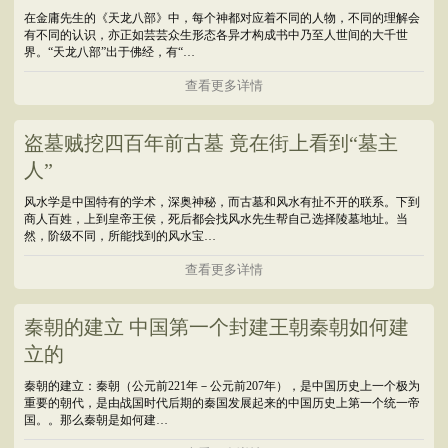
在金庸先生的《天龙八部》中，每个神都对应着不同的人物，不同的理解会
有不同的认识，亦正如芸芸众生形态各异才构成书中乃至人世间的大千世
界。“天龙八部”出于佛经，有“…
查看更多详情
盗墓贼挖四百年前古墓 竟在街上看到“墓主
人”
风水学是中国特有的学术，深奥神秘，而古墓和风水有扯不开的联系。下到
商人百姓，上到皇帝王侯，死后都会找风水先生帮自己选择陵墓地址。当
然，阶级不同，所能找到的风水宝…
查看更多详情
秦朝的建立 中国第一个封建王朝秦朝如何建
立的
秦朝的建立：秦朝（公元前221年－公元前207年），是中国历史上一个极为
重要的朝代，是由战国时代后期的秦国发展起来的中国历史上第一个统一帝
国。。那么秦朝是如何建…