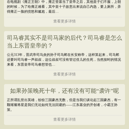
在电视剧《雍正王朝》中，雍正登基当了皇帝之后，其他皇子们不服，上朝
的时候，为了给雍正难看，其中皇十子故意出来说自己内急，要上厕所，弄
得雍正一脸的愤怒和尴尬，最后…
查看更多详情
司马睿其实不是司马家的后代？司马睿是怎么
当上东晋皇帝的？
公元313年，晋武帝司马炎的孙子司马邺在长安称帝，这样算起来，司马邺
还要叫司马睿一声叔叔，这位叔叔可没有管过侄儿的生死，当然按时的情况
来看，东晋皇帝司马睿想管也…
查看更多详情
如果孙策晚死十年，还有没有可能“袭许”呢
正所谓乱世出英雄，纷纷三国豪杰无数，但是当我们谈论起三国豪杰，有一
颗璀璨将星是我们无论如何无法回避的——江东基业的开创者，小霸王孙
策。
查看更多详情