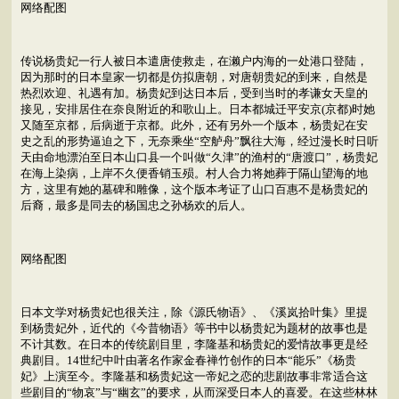
网络配图
传说杨贵妃一行人被日本遣唐使救走，在濑户内海的一处港口登陆，
因为那时的日本皇家一切都是仿拟唐朝，对唐朝贵妃的到来，自然是
热烈欢迎、礼遇有加。杨贵妃到达日本后，受到当时的孝谦女天皇的
接见，安排居住在奈良附近的和歌山上。日本都城迁平安京(京都)时她
又随至京都，后病逝于京都。此外，还有另外一个版本，杨贵妃在安
史之乱的形势逼迫之下，无奈乘坐“空舻舟”飘往大海，经过漫长时日听
天由命地漂泊至日本山口县一个叫做“久津”的渔村的“唐渡口”，杨贵妃
在海上染病，上岸不久便香销玉殒。村人合力将她葬于隔山望海的地
方，这里有她的墓碑和雕像，这个版本考证了山口百惠不是杨贵妃的
后裔，最多是同去的杨国忠之孙杨欢的后人。
网络配图
日本文学对杨贵妃也很关注，除《源氏物语》、《溪岚拾叶集》里提
到杨贵妃外，近代的《今昔物语》等书中以杨贵妃为题材的故事也是
不计其数。在日本的传统剧目里，李隆基和杨贵妃的爱情故事更是经
典剧目。14世纪中叶由著名作家金春禅竹创作的日本“能乐”《杨贵
妃》上演至今。李隆基和杨贵妃这一帝妃之恋的悲剧故事非常适合这
些剧目的“物哀”与“幽玄”的要求，从而深受日本人的喜爱。在这些林林