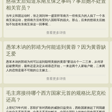
慈禧太后知道东南互保之事吗？事后她不处置
相关官员？
当年义和团运动时，张之洞刘坤一盛宣怀等南方一些有实力的人搞了一个东
南互保运动，使得南方没有受到八国联军的战火。那么，后来的慈禧太后她
知不知道有东南互保这一回事呢…
查看更多详情
愚笨木讷的郭靖为何能追到黄蓉？因为黄蓉缺
乏爱
愚笨木讷的郭靖为何可以追到聪明美丽的黄蓉?要说出个一二三来，从何讲
起破费周折，最终还是决定从靖蓉恋开始，一来这两个人家喻户晓，二来两
人的恋情是最不可能的公主嫁土…
查看更多详情
毛主席接待哪个西方国家元首的规格比尼克松
还高？
上世纪70年代初，苏联扩张对西欧的威胁日益突出，西欧国家掀起了同我建