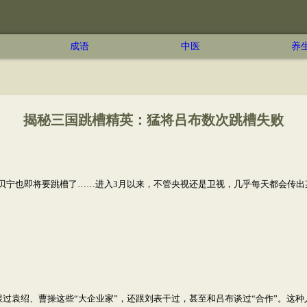
成语
中医
养
揭秘三国跳槽精英：猛将吕布数次跳槽失败
宁也即将要跳槽了……进入3月以来，不管央视还是卫视，几乎每天都会传出某
过袁绍、曹操这些“大企业家”，还跟刘表干过，甚至和吕布谈过“合作”。这