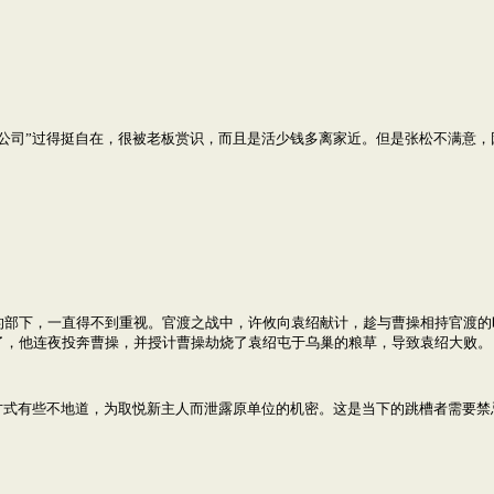
公司”过得挺自在，很被老板赏识，而且是活少钱多离家近。但是张松不满意，
的部下，一直得不到重视。官渡之战中，许攸向袁绍献计，趁与曹操相持官渡的
了，他连夜投奔曹操，并授计曹操劫烧了袁绍屯于乌巢的粮草，导致袁绍大败。
方式有些不地道，为取悦新主人而泄露原单位的机密。这是当下的跳槽者需要