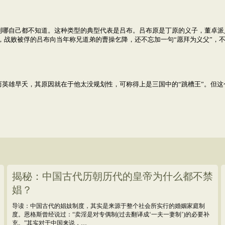
哪自己都不知道。这种类型的典型代表是吕布。吕布原是丁原的义子，董卓派人
，战败被俘的吕布向当年称兄道弟的曹操乞降，还不忘加一句“愿拜为义父”，
英雄早夭，其原因就在于他太没规划性，可称得上是三国中的“跳槽王”。但这个
揭秘：中国古代历朝历代的皇帝为什么都不禁
娼？
导读：中国古代的娼妓制度，其实是来源于整个社会所实行的婚姻家庭制
度。恩格斯曾经说过：“卖淫是对专偶制(过去翻译成‘一夫一妻制’)的必要补
充。”其实对于中国来说，…