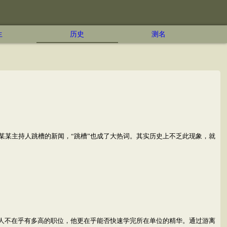
生
历史
测名
某主持人跳槽的新闻，“跳槽”也成了大热词。其实历史上不乏此现象，就
种人不在乎有多高的职位，他更在乎能否快速学完所在单位的精华。通过游离