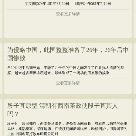
宇文阐(573年-581年7月10日，《隋书》作581年7月9日
查看更多详情
为侵略中国，此国整整准备了26年，26年后中
国惨败
自19世纪中后期开始，平静了几千年的中日之间发生了许多扰人清梦的摩
擦。越来越多摩擦堆积起来，最终造成了一场场伤痕累累的战争。
查看更多详情
段子苴原型 清朝有西南茶政使段子苴其人
吗？
段子苴：普洱知府，西南茶马御史，统领着西南茶政，有着自己独特的做事
风格，成熟稳重，深谋远虑，在统领期间爱国忧民，励精图治，用普洱茶为
主的中国名茶打败东印度公司对…