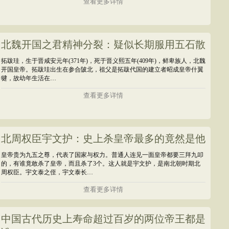
查看更多详情
北魏开国之君精神分裂：疑似长期服用五石散
拓跋珪，生于晋咸安元年(371年)，死于晋义熙五年(409年)，鲜卑族人，北魏
开国皇帝。拓跋珪出生在参合陂北，祖父是拓跋代国的建立者昭成皇帝什翼
犍，故幼年生活在…
查看更多详情
北周权臣宇文护：史上杀皇帝最多的竟然是他
皇帝贵为九五之尊，代表了国家与权力。普通人连见一面皇帝都要三拜九叩
的，有谁竟敢杀了皇帝，而且杀了3个。这人就是宇文护，是南北朝时期北
周权臣。宇文泰之侄，宇文泰长…
查看更多详情
中国古代历史上寿命超过百岁的两位帝王都是