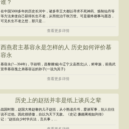
谁？
在中国5000多年的历史长河中，诸多帝王大都以寻求不死神药、炼制仙丹等
等方法来使自己获得长生不老，从而统治千秋万世。可是最终都事与愿违，
可见长生不老之想，那只是…
查看更多详情
西燕君主慕容永是怎样的人 历史如何评价慕
容永
慕容永(?―394年)，字叔明，昌黎棘城(今辽宁义县西北)人，鲜卑族，前燕武
宣帝慕容廆之弟慕容运的孙子(一说为其子)
查看更多详情
历史上的赵括并非是纸上谈兵之辈
战国时期，赵国大将赵奢的儿子赵括，从小熟读兵书，爱谈军事，别人往往
说不过他。因此很骄傲，自以为天下无敌。《史记·廉颇蔺相如列传》
记："赵括自少时学兵法，言兵事，…
查看更多详情