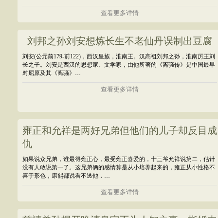
查看更多详情
刘邦之孙刘安想炼长生不老仙丹误制出豆腐
刘安(公元前179-前122)，西汉皇族，淮南王。汉高祖刘邦之孙，淮南厉王刘
长之子。刘安是西汉的思想家、文学家，由他所著的《离骚传》是中国最早
对屈原及其《离骚》…
查看更多详情
雍正和允祥是两好兄弟但他们的儿子却反目成
仇
如果说众兄弟，谁最得雍正心，最受雍正喜爱的，十三爷允祥说第二，估计
没有人敢说第一了。这兄弟俩的感情算是从小培养起来的，雍正从小性格不
喜于形色，康熙都说看不透他，…
查看更多详情