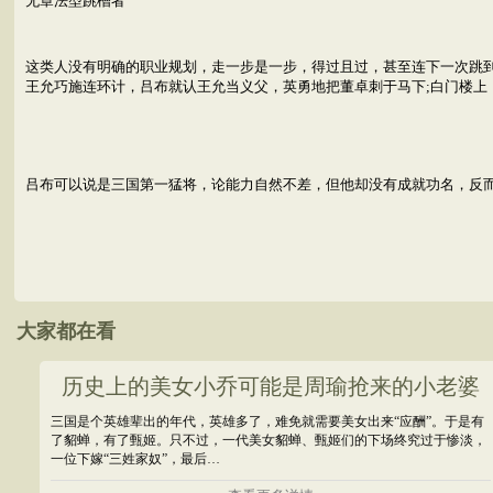
无章法型跳槽者
这类人没有明确的职业规划，走一步是一步，得过且过，甚至连下一次跳到
王允巧施连环计，吕布就认王允当义父，英勇地把董卓刺于马下;白门楼上
吕布可以说是三国第一猛将，论能力自然不差，但他却没有成就功名，反而
大家都在看
历史上的美女小乔可能是周瑜抢来的小老婆
三国是个英雄辈出的年代，英雄多了，难免就需要美女出来“应酬”。于是有
了貂蝉，有了甄姬。只不过，一代美女貂蝉、甄姬们的下场终究过于惨淡，
一位下嫁“三姓家奴”，最后…