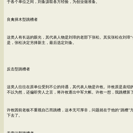
于各个单位之间，刘备汲取各方经验，为创业做准备。
良禽择木型跳槽者
这类人有长远的眼光，其代表人物是刘璋的老部下张松。其实张松在刘璋“
是，张松决定另择新主，最后选定刘备。
反击型跳槽者
这类人往往在原单位受到不公的待遇，其代表人物是许攸。许攸原是袁绍
不以为然，还偏听旁人之言，将许攸逐出中军大帐。许攸一想，我跳槽算
许攸因前老板不重视自己而跳槽，这本无可厚非，问题就在于他的“跳槽”
下去了。