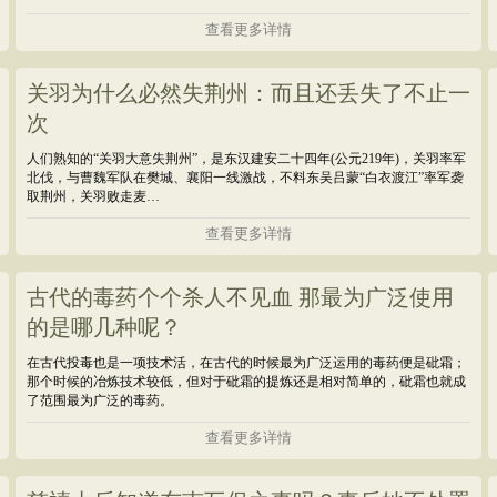
查看更多详情
关羽为什么必然失荆州：而且还丢失了不止一
次
人们熟知的“关羽大意失荆州”，是东汉建安二十四年(公元219年)，关羽率军
北伐，与曹魏军队在樊城、襄阳一线激战，不料东吴吕蒙“白衣渡江”率军袭
取荆州，关羽败走麦…
查看更多详情
古代的毒药个个杀人不见血 那最为广泛使用
的是哪几种呢？
在古代投毒也是一项技术活，在古代的时候最为广泛运用的毒药便是砒霜；
那个时候的冶炼技术较低，但对于砒霜的提炼还是相对简单的，砒霜也就成
了范围最为广泛的毒药。
查看更多详情