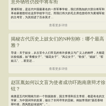
意外牺牲仍授中将军衔
黄埔军校，是近代中国最著名的一所军事学校，我们所熟知的大部分将军和
革命家都曾经在这所学校学习过。而我们伟大的毛主席也曾经作为黄埔军校
的主考官，为其招进了百余英才…
查看更多详情
揭秘古代历史上妓女们的N种别称：哪个最高
雅？
导读：关于妓女，从古至今人们常见的有许多狭义与广义上的称呼，大都是
比较低贱，如“青楼女子”、“烟花女子”、“风尘女子”、“歌伎”、“娼妓”、“窑
姐儿”、，甚至还…
查看更多详情
赵匡胤如何以文盲为使者成功吓跑南唐辩才徐
铉？
南唐是五代时期南方的一个割据政权，国主李璟和后主李煜，都是有名的文
学家，为中国词学的发展，做出了非同寻常的贡献。例如李璟的“菡萏香销
翠叶残，西风愁起绿波间”，“…