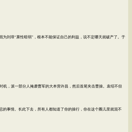
因为刘璋“禀性暗弱”，根本不能保证自己的利益，说不定哪天就破产了。于
时机，派一部分人掩袭曹军的大本营许昌，然后首尾夹击曹操。袁绍不但
禁忌的事情。长此下去，所有人都知道了你的操行，你在这个圈儿里就混不