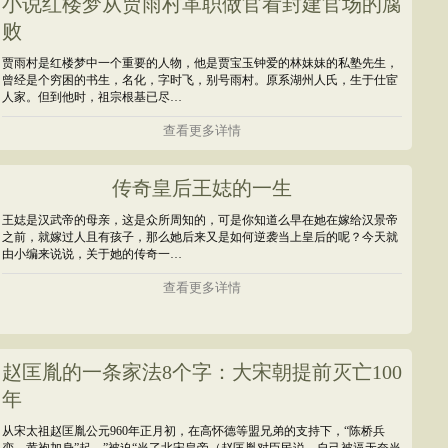
小说红楼梦从贾雨村革职做官看封建官场的腐
败
贾雨村是红楼梦中一个重要的人物，他是贾宝玉钟爱的林妹妹的私塾先生，
曾经是个穷困的书生，名化，字时飞，别号雨村。原系湖州人氏，生于仕宦
人家。但到他时，祖宗根基已尽…
查看更多详情
传奇皇后王娡的一生
王娡是汉武帝的母亲，这是众所周知的，可是你知道么早在她在嫁给汉景帝
之前，就嫁过人且有孩子，那么她后来又是如何逆袭当上皇后的呢？今天就
由小编来说说，关于她的传奇一…
查看更多详情
赵匡胤的一条家法8个字：大宋朝提前灭亡100
年
从宋太祖赵匡胤公元960年正月初，在高怀德等盟兄弟的支持下，“陈桥兵