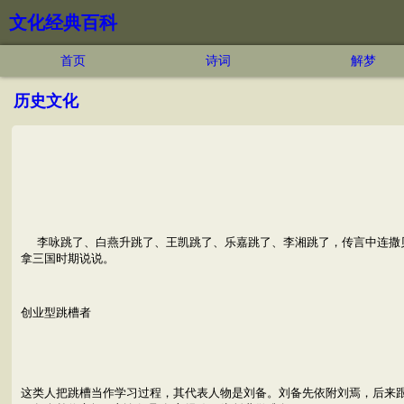
文化经典百科
首页
诗词
解梦
历史文化
李咏跳了、白燕升跳了、王凯跳了、乐嘉跳了、李湘跳了，传言中连撒贝
拿三国时期说说。
创业型跳槽者
这类人把跳槽当作学习过程，其代表人物是刘备。刘备先依附刘焉，后来跟