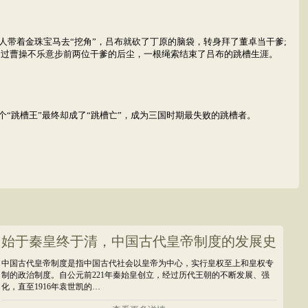
带着金珠宝马去“挖角”，吕布就砍了丁原的脑袋，转身拜了董卓当干爹;
不过曹操不乐意步前两位干爹的后尘，一根绳索结束了吕布的跳槽生涯。
“跳槽王”最终却成了“跳槽亡”，成为三国时期最失败的跳槽者。
始于秦皇终于清，中国古代皇帝制度的发展史
中国古代皇帝制度是指中国古代社会以皇帝为中心，实行皇权至上和皇权专
制的政治制度。自公元前221年秦始皇创立，经过历代王朝的不断发展、强
化，直至1916年袁世凯的…