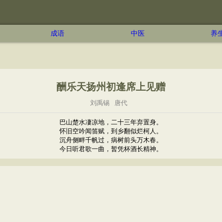
成语
中医
养
酬乐天扬州初逢席上见赠
刘禹锡
唐代
巴山楚水凄凉地，二十三年弃置身。
怀旧空吟闻笛赋，到乡翻似烂柯人。
沉舟侧畔千帆过，病树前头万木春。
今日听君歌一曲，暂凭杯酒长精神。