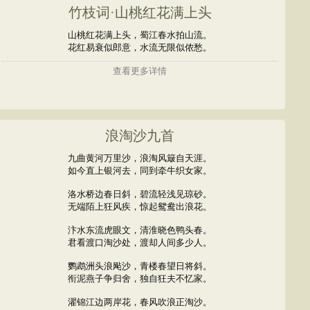
竹枝词·山桃红花满上头
山桃红花满上头，蜀江春水拍山流。
花红易衰似郎意，水流无限似侬愁。
查看更多详情
浪淘沙九首
九曲黄河万里沙，浪淘风簸自天涯。
如今直上银河去，同到牵牛织女家。
洛水桥边春日斜，碧流轻浅见琼砂。
无端陌上狂风疾，惊起鸳鸯出浪花。
汴水东流虎眼文，清淮晓色鸭头春。
君看渡口淘沙处，渡却人间多少人。
鹦鹉洲头浪飐沙，青楼春望日将斜。
衔泥燕子争归舍，独自狂夫不忆家。
濯锦江边两岸花，春风吹浪正淘沙。