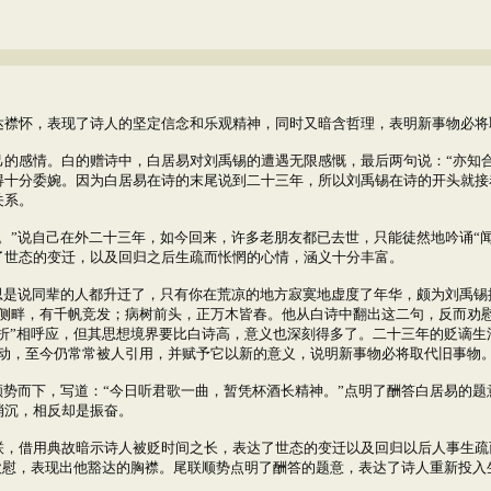
襟怀，表现了诗人的坚定信念和乐观精神，同时又暗含哲理，表明新事物必将
感情。白的赠诗中，白居易对刘禹锡的遭遇无限感慨，最后两句说：“亦知合
十分委婉。因为白居易在诗的末尾说到二十三年，所以刘禹锡在诗的开头就接
关系。
”说自己在外二十三年，如今回来，许多老朋友都已去世，只能徒然地吟诵“闻
了世态的变迁，以及回归之后生疏而怅惘的心情，涵义十分丰富。
是说同辈的人都升迁了，只有你在荒凉的地方寂寞地虚度了年华，颇为刘禹锡
舟侧畔，有千帆竞发；病树前头，正万木皆春。他从白诗中翻出这二句，反而劝
名折”相呼应，但其思想境界要比白诗高，意义也深刻得多了。二十三年的贬谪
生动，至今仍常常被人引用，并赋予它以新的意义，说明新事物必将取代旧事物
势而下，写道：“今日听君歌一曲，暂凭杯酒长精神。”点明了酬答白居易的题
消沉，相反却是振奋。
借用典故暗示诗人被贬时间之长，表达了世态的变迁以及回归以后人事生疏
人欣慰，表现出他豁达的胸襟。尾联顺势点明了酬答的题意，表达了诗人重新投