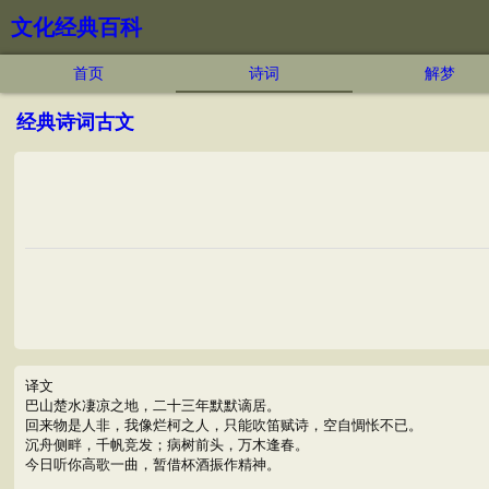
文化经典百科
首页
诗词
解梦
经典诗词古文
译文
巴山楚水凄凉之地，二十三年默默谪居。
回来物是人非，我像烂柯之人，只能吹笛赋诗，空自惆怅不已。
沉舟侧畔，千帆竞发；病树前头，万木逢春。
今日听你高歌一曲，暂借杯酒振作精神。