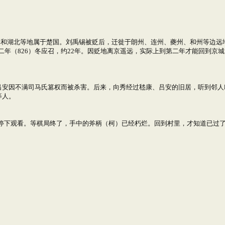
部和湖北等地属于楚国。刘禹锡被贬后，迁徙于朗州、连州、夔州、和州等边远
二年（826）冬应召，约22年。因贬地离京遥远，实际上到第二年才能回到京城
、吕安因不满司马氏篡权而被杀害。后来，向秀经过嵇康、吕安的旧居，听到邻人
等人。
就停下观看。等棋局终了，手中的斧柄（柯）已经朽烂。回到村里，才知道已过