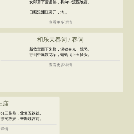
女郎剪下鸳鸯锦，将向中流匹晚霞。
日照澄洲江雾开，淘...
查看更多详情
和乐天春词 / 春词
新妆宜面下朱楼，深锁春光一院愁。
行到中庭数花朵，蜻蜓飞上玉搔头。
查看更多详情
主庙
势分三足鼎，业复五铢钱。
凄凉蜀故妓，来舞魏宫前。
多详情