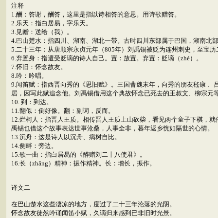
注释
1.酬：答谢，酬答，这里是指以诗相答的意思。用诗歌赠答。
2.乐天：指白居易，字乐天。
3.见赠：送给（我）。
4.巴山楚水：指四川、湖南、湖北一带。古时四川东部属于巴国，湖南北
5.二十三年：从唐顺宗永贞元年（805年）刘禹锡被贬为连州刺史，至宝历
6.弃置身：指遭受贬谪的诗人自己。置：放置。弃置：贬谪（zhé）。
7.怀旧：怀念故友。
8.吟：吟唱。
9.闻笛赋：指西晋向秀的《思旧赋》。三国曹魏末年，向秀的朋友嵇康 
居，因写此赋追念他。刘禹锡借用这个典故怀念已死去的王叔文、柳宗元
10. 到：到达。
11.翻似：倒好像。翻：副词，反而。
12.烂柯人：指晋人王质。相传晋人王质上山砍柴，看见两个童子下棋，
禹锡也借这个故事表达世事沧桑，人事全非，暮年返乡恍如隔世的心情。
13.沉舟：这是诗人以沉舟、病树自比。
14.侧畔：旁边。
15.歌一曲：指白居易的《醉赠刘二十八使君》。
16.长（zhǎng）精神：振作精神。长：增长，振作。
译文二
在巴山楚水这些凄凉的地方，度过了二十三年沦落的光阴。
怀念故友徒然吟诵闻笛小赋，久谪归来感到已非旧时光景。