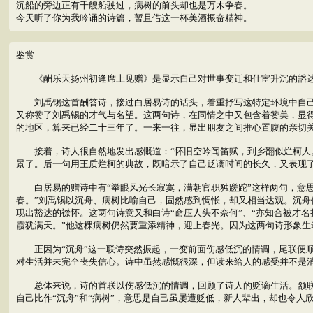
沉船的旁边正有千艘船驶过，病树的前头却也是万木争春。
今天听了你为我吟诵的诗篇，暂且借这一杯美酒振奋精神。
鉴赏
《酬乐天扬州初逢席上见赠》是显示自己对世事变迁和仕宦升沉的豁达
刘禹锡这首酬答诗，接过白居易诗的话头，着重抒写这特定环境中自己的
又称赞了刘禹锡的才气与名望。这两句诗，在同情之中又包含着赞美，显得
的地区，算来已经二十三年了。一来一往，显出朋友之间推心置腹的亲切
接着，诗人很自然地发出感慨道：“怀旧空吟闻笛赋，到乡翻似烂柯人。
景了。后一句用王质烂柯的典故，既暗示了自己贬谪时间的长久，又表现
白居易的赠诗中有“举眼风光长寂寞，满朝官职独蹉跎”这样两句，意思
春。”刘禹锡以沉舟、病树比喻自己，固然感到惆怅，却又相当达观。沉
现出豁达的襟怀。这两句诗意又和白诗“命压人头不奈何”、“亦知合被才
霞犹满天。”他这棵病树仍然要重添精神，迎上春光。因为这两句诗形象
正因为“沉舟”这一联诗突然振起，一变前面伤感低沉的情调，尾联便顺
对生活并未完全丧失信心。诗中虽然感慨很深，但读来给人的感受并不是
总体来说，诗的首联以伤感低沉的情调，回顾了诗人的贬谪生活。颔联，
自己比作“沉舟”和“病树”，意思是自己虽屡遭贬低，新人辈出，却也令