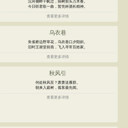
沉舟侧畔千帆过，病树前头万木春。
今日听君歌一曲，暂凭杯酒长精神。
查看更多详情
乌衣巷
朱雀桥边野草花，乌衣巷口夕阳斜。
旧时王谢堂前燕，飞入寻常百姓家。
查看更多详情
秋风引
何处秋风至？萧萧送雁群。
朝来入庭树，孤客最先闻。
查看更多详情