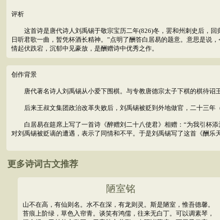
评析
这首诗是唐代诗人刘禹锡于敬宗宝历二年(826)冬，罢和州刺史后，回
日听君歌一曲，暂凭杯酒长精神。”点明了酬答白居易的题意。意思是说
情起伏跌宕，沉郁中见豪放，是酬赠诗中优秀之作。
创作背景
唐代著名诗人刘禹锡从小爱下围棋。与专教唐德宗太子下棋的棋待诏王
后来王叔文集团政治改革失败后，刘禹锡被贬到外地做官，二十三年（
白居易在筵席上写了一首诗《醉赠刘二十八使君》相赠：“为我引杯添酒
对刘禹锡被贬谪的遭遇，表示了同情和不平。于是刘禹锡写了这首《酬乐
更多诗词古文推荐
陋室铭
山不在高，有仙则名。水不在深，有龙则灵。斯是陋室，惟吾德馨。
苔痕上阶绿，草色入帘青。谈笑有鸿儒，往来无白丁。可以调素琴，