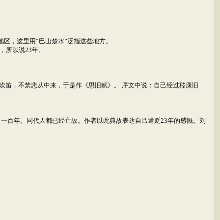
地区，这里用“巴山楚水”泛指这些地方。
，所以说23年。
吹笛，不禁悲从中来，于是作《思旧赋》。 序文中说：自己经过嵇康旧
了一百年。同代人都已经亡故。作者以此典故表达自己遭贬23年的感慨。刘