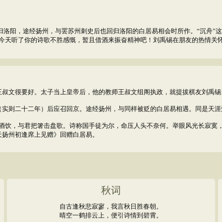
归洛阳，途经扬州，与罢苏州刺史后也回归洛阳的白居易相会时所作。“沉舟”
，今天听了你的诗歌不胜感慨，暂且借酒来振奋精神吧！刘禹锡在朋友的热情关
叔文很要好。太子当上皇帝后，他的教师王叔文组阁执政，就提拔棋友刘禹锡
实则二十二年）后应召回京。途经扬州，与同样被贬的白居易相遇。同是天涯
饮，与君把箸击盘歌。诗称国手徒为尔，命压人头不奈何。举眼风光长寂寞，
天扬州初逢席上见赠》回赠白居易。
秋词
自古逢秋悲寂寥，我言秋日胜春朝。
晴空一鹤排云上，便引诗情到碧霄。