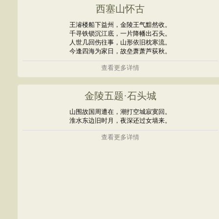
西塞山怀古
王濬楼船下益州，金陵王气黯然收。
千寻铁锁沉江底，一片降幡出石头。
人世几回伤往事，山形依旧枕寒流。
今逢四海为家日，故垒萧萧芦荻秋。
查看更多详情
金陵五题·石头城
山围故国周遭在，潮打空城寂寞回。
淮水东边旧时月，夜深还过女墙来。
查看更多详情