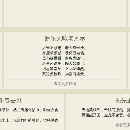
酬乐天咏老见示
人谁不顾老，老去有谁怜。
身瘦带频减，发稀冠自偏。
废书缘惜眼，多灸为随年。
经事还谙事，阅人如阅川。
细思皆幸矣，下此便翛然。
莫道桑榆晚，为霞尚满天。
查看更多详情
南·春去也
蜀先
疑举袂，丛兰裛露似沾巾。独坐亦含
天地英雄气，千秋尚凛然。
得相能开国，生儿不象贤。
流水上，无辞竹叶醉尊前。惟待见青
查看更