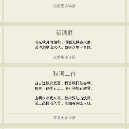
查看更多详情
望洞庭
湖光秋月两相和，潭面无风镜未磨。
遥望洞庭山水色，白银盘里一青螺。
查看更多详情
秋词二首
自古逢秋悲寂寥，我言秋日胜春朝。
晴空一鹤排云上，便引诗情到碧霄。
山明水净夜来霜，数树深红出浅黄。
试上高楼清入骨，岂如春色嗾人狂。
查看更多详情