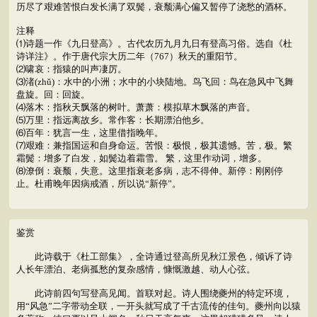
历尽了艰难苦恨白发长满了双鬓，衰颓满心偏又暂停了浇愁的酒杯。
注释
⑴诗题一作《九日登高》。古代农历九月九日有登高习俗。选自《杜
诗详注》。作于唐代宗大历二年（767）秋天的重阳节。
⑵啸哀：指猿的叫声凄厉。
⑶渚(zhǔ)：水中的小洲；水中的小块陆地。鸟飞回：鸟在急风中飞舞
盘旋。回：回旋。
⑷落木：指秋天飘落的树叶。萧萧：模拟草木飘落的声音。
⑸万里：指远离故乡。常作客：长期漂泊他乡。
⑹百年：犹言一生，这里借指晚年。
⑺艰难：兼指国运和自身命运。苦恨：极恨，极其遗憾。苦，极。繁
霜鬓：增多了白发，如鬓边着霜雪。 繁，这里作动词，增多。
⑻潦倒：衰颓，失意。这里指衰老多病，志不得伸。新停：刚刚停
止。杜甫晚年因病戒酒，所以说“新停”。
鉴赏
此诗载于《杜工部集》，全诗通过登高所见秋江景色，倾诉了诗
人长年漂泊、老病孤愁的复杂感情，慷慨激越、动人心弦。
此诗前四句写登高见闻。首联对起。诗人围绕夔州的特定环境，
用“风急”二字带动全联，一开头就写成了千古流传的佳句。夔州向以猿