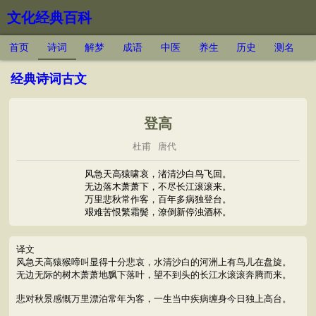
文化经典百科
首页
诗词
解梦
成语
中医
养生
历史
测名
经典诗词古文
登高
杜甫
唐代
风急天高猿啸哀，渚清沙白鸟飞回。
无边落木萧萧下，不尽长江滚滚来。
万里悲秋常作客，百年多病独登台。
艰难苦恨繁霜鬓，潦倒新停浊酒杯。
译文
风急天高猿猴啼叫显得十分悲哀，水清沙白的河洲上有鸟儿在盘旋。
无边无际的树木萧萧地飘下落叶，望不到头的长江水滚滚奔腾而来。
悲对秋景感慨万里漂泊常年为客，一生当中疾病缠身今日独上高台。