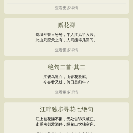
查看更多详情
赠花卿
锦城丝管日纷纷，半入江风半入云。
此曲只应天上有，人间能得几回闻。
查看更多详情
绝句二首·其二
江碧鸟逾白，山青花欲燃。
今春看又过，何日是归年？
查看更多详情
江畔独步寻花七绝句
江上被花恼不彻，无处告诉只颠狂。
走觅南邻爱酒伴，经旬出饮独空床。