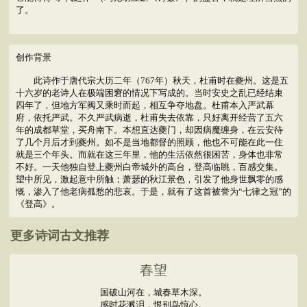
了。
创作背景
此诗作于唐代宗大历二年（767年）秋天，杜甫时在夔州。这是五
十六岁的老诗人在极端困窘的情况下写成的。当时安史之乱已经结束
四年了，但地方军阀又乘时而起，相互争夺地盘。杜甫本入严武幕
府，依托严武。不久严武病逝，杜甫失去依靠，只好离开经营了五六
年的成都草堂，买舟南下。本想直达夔门，却因病魔缠身，在云安待
了几个月后才到夔州。如不是当地都督的照顾，他也不可能在此一住
就是三个年头。而就在这三年里，他的生活依然很困苦，身体也非常
不好。一天他独自登上夔州白帝城外的高台，登高临眺，百感交集。
望中所见，激起意中所触；萧瑟的秋江景色，引发了他身世飘零的感
慨，渗入了他老病孤愁的悲哀。于是，就有了这首被誉为“七律之冠”的
《登高》。
更多诗词古文推荐
春望
国破山河在，城春草木深。
感时花溅泪，恨别鸟惊心。