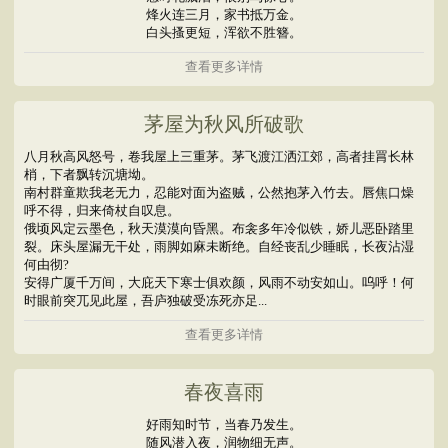
烽火连三月，家书抵万金。
白头搔更短，浑欲不胜簪。
查看更多详情
茅屋为秋风所破歌
八月秋高风怒号，卷我屋上三重茅。茅飞渡江洒江郊，高者挂罥长林
梢，下者飘转沉塘坳。
南村群童欺我老无力，忍能对面为盗贼，公然抱茅入竹去。唇焦口燥
呼不得，归来倚杖自叹息。
俄顷风定云墨色，秋天漠漠向昏黑。布衾多年冷似铁，娇儿恶卧踏里
裂。床头屋漏无干处，雨脚如麻未断绝。自经丧乱少睡眠，长夜沾湿
何由彻?
安得广厦千万间，大庇天下寒士俱欢颜，风雨不动安如山。呜呼！何
时眼前突兀见此屋，吾庐独破受冻死亦足...
查看更多详情
春夜喜雨
好雨知时节，当春乃发生。
随风潜入夜，润物细无声。