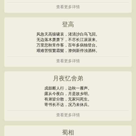
查看更多详情
登高
风急天高猿啸哀，渚清沙白鸟飞回。
无边落木萧萧下，不尽长江滚滚来。
万里悲秋常作客，百年多病独登台。
艰难苦恨繁霜鬓，潦倒新停浊酒杯。
查看更多详情
月夜忆舍弟
戍鼓断人行，边秋一雁声。
露从今夜白，月是故乡明。
有弟皆分散，无家问死生。
寄书长不达，况乃未休兵。
查看更多详情
蜀相