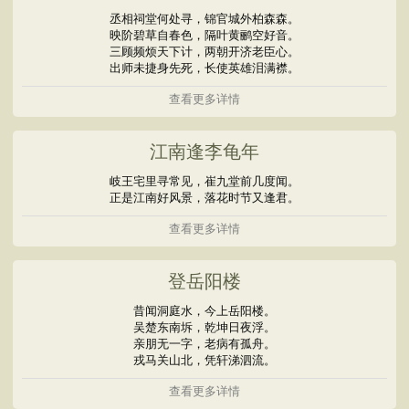
丞相祠堂何处寻，锦官城外柏森森。
映阶碧草自春色，隔叶黄鹂空好音。
三顾频烦天下计，两朝开济老臣心。
出师未捷身先死，长使英雄泪满襟。
查看更多详情
江南逢李龟年
岐王宅里寻常见，崔九堂前几度闻。
正是江南好风景，落花时节又逢君。
查看更多详情
登岳阳楼
昔闻洞庭水，今上岳阳楼。
吴楚东南坼，乾坤日夜浮。
亲朋无一字，老病有孤舟。
戎马关山北，凭轩涕泗流。
查看更多详情