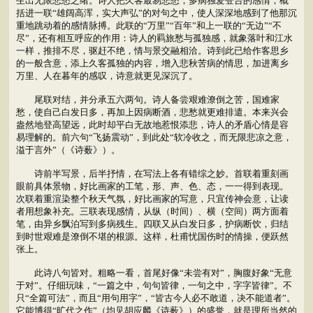
生出无限悲愁之绪。诗人把久客最易悲愁，多病独爱登台的感情，概
括进一联“雄阔高浑，实大声弘”的对句之中，使人深深地感到了他那沉
重地跳动着的感情脉搏。此联的“万里”“百年”和上一联的“无边”“不
尽”，还有相互呼应的作用：诗人的羁旅愁与孤独感，就象落叶和江水
一样，推排不尽，驱赶不绝，情与景交融相洽。诗到此已给作客思乡
的一般含意，添上久客孤独的内容，增入悲秋苦病的情思，加进离乡
万里、人在暮年的感叹，诗意就更见深沉了。
尾联对结，并分承五六两句。诗人备尝艰难潦倒之苦，国难家
愁，使自己白发日多，再加上因病断酒，悲愁就更难排遣。本来兴会
盎然地登高望远，此时却平白无故地惹恨添悲，诗人的矛盾心情是容
易理解的。前六句“飞扬震动”，到此处“软冷收之，而无限悲凉之意，
溢于言外”（《诗薮》）。
诗前半写景，后半抒情，在写法上各有错综之妙。首联着重刻画
眼前具体景物，好比画家的工笔，形、声、色、态，一一得到表现。
次联着重渲染整个秋天气氛，好比画家的写意，只宜传神会意，让读
者用想象补充。三联表现感情，从纵（时间）、横（空间）两方面着
笔，由异乡飘泊写到多病残生。四联又从白发日多，护病断饮，归结
到时世艰难是潦倒不堪的根源。这样，杜甫忧国伤时的情操，便跃然
张上。
此诗八句皆对。粗略一看，首尾好像“未尝有对”，胸腹好象“无意
于对”。仔细玩味，“一篇之中，句句皆律，一句之中，字字皆律”。不
只“全篇可法”，而且“用句用字”，“皆古今人必不敢道，决不能道者”。
它能博得“旷代之作”（均见胡应麟《诗薮》）的盛誉，就是理所当然的