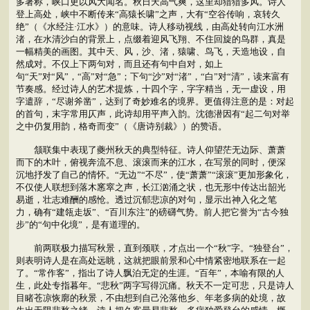
多著称，峡口更以风大闻名。秋日天高气爽，这里却猎猎多风。诗人
登上高处，峡中不断传来“高猿长啸”之声，大有“空谷传响，哀转久
绝”（《水经注·江水》）的意味。诗人移动视线，由高处转向江水洲
渚，在水清沙白的背景上，点缀着迎风飞翔、不住回旋的鸟群，真是
一幅精美的画图。其中天、风，沙、渚，猿啸、鸟飞，天造地设，自
然成对。不仅上下两句对，而且还有句中自对，如上
句“天”对“风”，“高”对“急”；下句“沙”对“渚”，“白”对“清”，读来富有
节奏感。经过诗人的艺术提炼，十四个字，字字精当，无一虚设，用
字遣辞，“尽谢斧凿”，达到了奇妙难名的境界。更值得注意的是：对起
的首句，末字常用仄声，此诗却用平声入韵。沈德潜因有“起二句对举
之中仍复用韵，格奇而变”（《唐诗别裁》）的赞语。
颔联集中表现了夔州秋天的典型特征。诗人仰望茫无边际、萧萧
而下的木叶，俯视奔流不息、滚滚而来的江水，在写景的同时，便深
沉地抒发了自己的情怀。“无边”“不尽”，使“萧萧”“滚滚”更加形象化，
不仅使人联想到落木窸窣之声，长江汹涌之状，也无形中传达出韶光
易逝，壮志难酬的感怆。透过沉郁悲凉的对句，显示出神入化之笔
力，确有“建瓴走坂”、“百川东注”的磅礴气势。前人把它誉为“古今独
步”的“句中化境”，是有道理的。
前两联极力描写秋景，直到颈联，才点出一个“秋”字。“独登台”，
则表明诗人是在高处远眺，这就把眼前景和心中情紧密地联系在一起
了。“常作客”，指出了诗人飘泊无定的生涯。“百年”，本喻有限的人
生，此处专指暮年。“悲秋”两字写得沉痛。秋天不一定可悲，只是诗人
目睹苍凉恢廓的秋景，不由想到自己沦落他乡、年老多病的处境，故