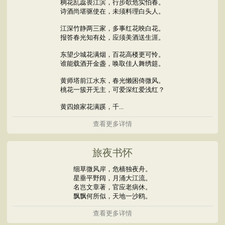
稠花乱蕊畏江滨，行步欹危实怕春。
诗酒尚堪驱使在，未须料理白头人。
江深竹静两三家，多事红花映白花。
报答春光知有处，应须美酒送生涯。
东望少城花满烟，百花高楼更可怜。
谁能载酒开金盏，唤取佳人舞绣筵。
黄师塔前江水东，春光懒困倚微风。
桃花一簇开无主，可爱深红爱浅红？
黄四娘家花满蹊，千...
查看更多详情
旅夜书怀
细草微风岸，危樯独夜舟。
星垂平野阔，月涌大江流。
名岂文章著，官应老病休。
飘飘何所似，天地一沙鸥。
查看更多详情