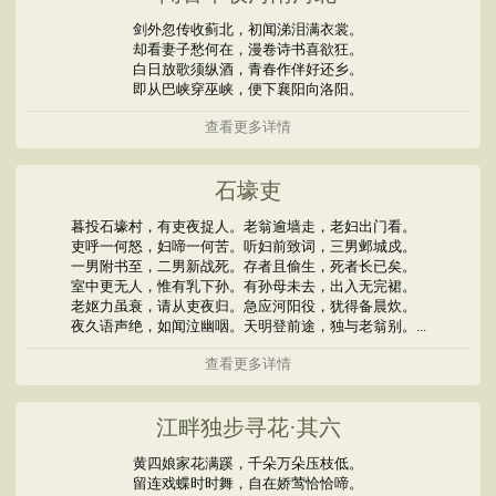
剑外忽传收蓟北，初闻涕泪满衣裳。
却看妻子愁何在，漫卷诗书喜欲狂。
白日放歌须纵酒，青春作伴好还乡。
即从巴峡穿巫峡，便下襄阳向洛阳。
查看更多详情
石壕吏
暮投石壕村，有吏夜捉人。老翁逾墙走，老妇出门看。
吏呼一何怒，妇啼一何苦。听妇前致词，三男邺城戍。
一男附书至，二男新战死。存者且偷生，死者长已矣。
室中更无人，惟有乳下孙。有孙母未去，出入无完裙。
老妪力虽衰，请从吏夜归。急应河阳役，犹得备晨炊。
夜久语声绝，如闻泣幽咽。天明登前途，独与老翁别。...
查看更多详情
江畔独步寻花·其六
黄四娘家花满蹊，千朵万朵压枝低。
留连戏蝶时时舞，自在娇莺恰恰啼。