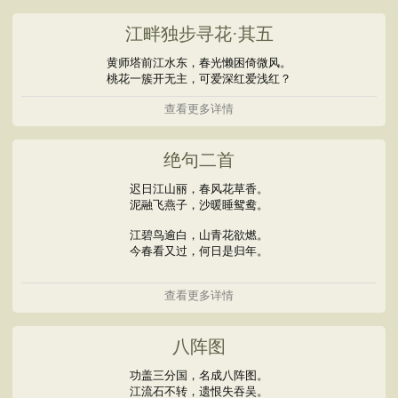
江畔独步寻花·其五
黄师塔前江水东，春光懒困倚微风。
桃花一簇开无主，可爱深红爱浅红？
查看更多详情
绝句二首
迟日江山丽，春风花草香。
泥融飞燕子，沙暖睡鸳鸯。
江碧鸟逾白，山青花欲燃。
今春看又过，何日是归年。
查看更多详情
八阵图
功盖三分国，名成八阵图。
江流石不转，遗恨失吞吴。