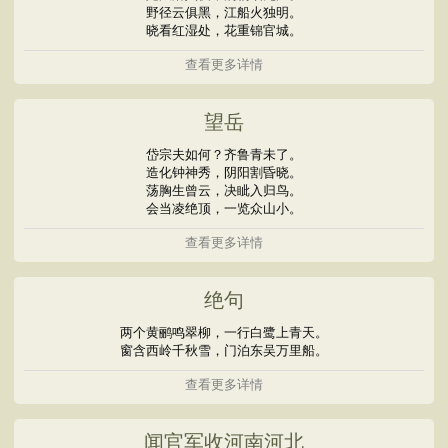
野径云俱黑，江船火独明。
晓看红湿处，花重锦官城。
查看更多详情
望岳
岱宗夫如何？齐鲁青未了。
造化钟神秀，阴阳割昏晓。
荡胸生曾云，决眦入归鸟。
会当凌绝顶，一览众山小。
查看更多详情
绝句
两个黄鹂鸣翠柳，一行白鹭上青天。
窗含西岭千秋雪，门泊东吴万里船。
查看更多详情
闻官军收河南河北