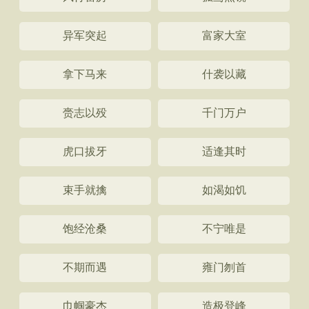
异军突起
富家大室
拿下马来
什袭以藏
赍志以殁
千门万户
虎口拔牙
适逢其时
束手就擒
如渴如饥
饱经沧桑
不宁唯是
不期而遇
雍门刎首
巾帼豪杰
造极登峰