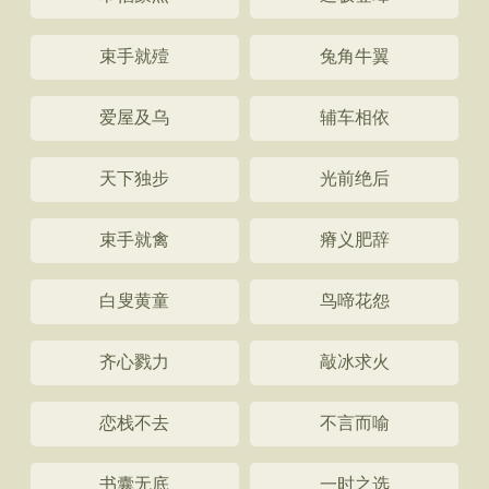
束手就殪
兔角牛翼
爱屋及乌
辅车相依
天下独步
光前绝后
束手就禽
瘠义肥辞
白叟黄童
鸟啼花怨
齐心戮力
敲冰求火
恋栈不去
不言而喻
书囊无底
一时之选