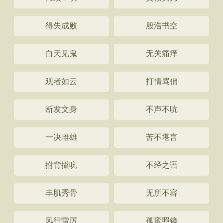
得失成败
殷浩书空
白天见鬼
无关痛痒
观者如云
打情骂俏
断发文身
不声不吭
一决雌雄
苦不堪言
拊背搤吭
不经之语
丰肌秀骨
无所不容
风行雷厉
孤鸾照镜