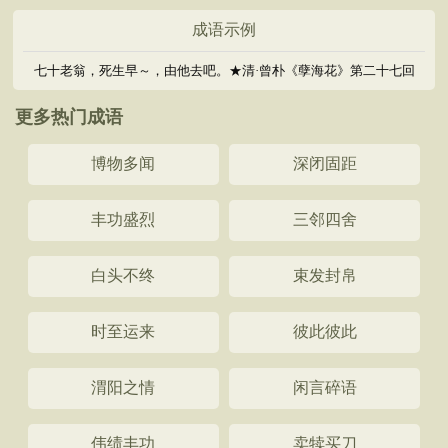
成语示例
七十老翁，死生早～，由他去吧。★清·曾朴《孽海花》第二十七回
更多热门成语
博物多闻
深闭固距
丰功盛烈
三邻四舍
白头不终
束发封帛
时至运来
彼此彼此
渭阳之情
闲言碎语
伟绩丰功
卖犊买刀