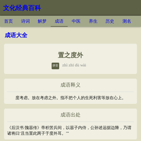
文化经典百科
首页
诗词
解梦
成语
中医
养生
历史
测名
成语大全
置之度外
zhì zhī dù wài
拼音
成语释义
度考虑。放在考虑之外。指不把个人的生死利害等放在心上。
成语出处
《后汉书·隗嚣传》帝积苦兵间，以嚣子内侍，公孙述远据边陲，乃谓
诸将曰‘且当置此两子于度外耳。’”