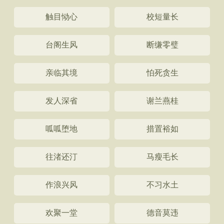
触目恸心
校短量长
台阁生风
断缣零璧
亲临其境
怕死贪生
发人深省
谢兰燕桂
呱呱堕地
措置裕如
往渚还汀
马瘦毛长
作浪兴风
不习水土
欢聚一堂
德音莫违