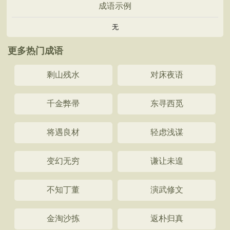
成语示例
无
更多热门成语
剩山残水
对床夜语
千金弊帚
东寻西觅
将遇良材
轻虑浅谋
变幻无穷
谦让未遑
不知丁董
演武修文
金淘沙拣
返朴归真