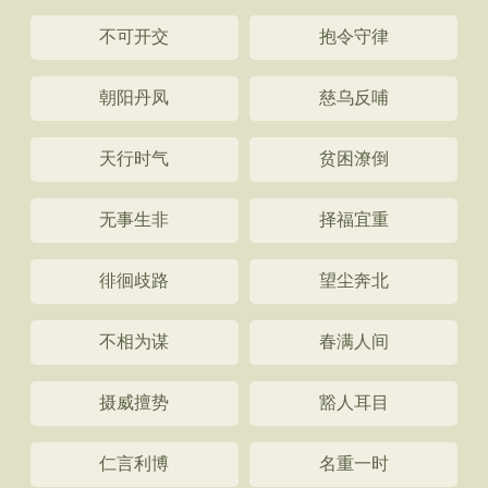
不可开交
抱令守律
朝阳丹凤
慈乌反哺
天行时气
贫困潦倒
无事生非
择福宜重
徘徊歧路
望尘奔北
不相为谋
春满人间
摄威擅势
豁人耳目
仁言利博
名重一时