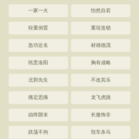
一家一火
怡然自若
轻重倒置
重垣迭锁
急功近名
材雄德茂
纸贵洛阳
胸有成略
北郭先生
不改其乐
痛定思痛
龙飞虎跳
凶终隙末
长傲饰非
跌荡不拘
毁车杀马