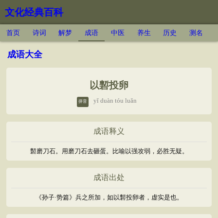
文化经典百科
首页
诗词
解梦
成语
中医
养生
历史
测名
成语大全
以磛投卵
yǐ duàn tóu luǎn
拼音
成语释义
磛磨刀石。用磨刀石去砸蛋。比喻以强攻弱，必胜无疑。
成语出处
《孙子·势篇》兵之所加，如以磛投卵者，虚实是也。