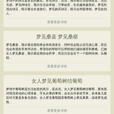
梦境中的绿豆是富足的象征。梦见绿豆，吉兆，预示着生活会很富足，无忧
无虑。梦见种绿豆，预示生活会幸福，万事如意，生化越来越美好。梦见吃
混合绿豆，暗示要去长途旅行。梦见购买绿豆，暗示会穷困潦倒。梦见给别
人...
查看更多详情
梦见桑葚 梦见桑椹
梦见桑葚，预示着近期你将会有疾病发生，同时也会阻止你完成心愿，而且
也会有朋友常来拜访你，希望你的帮助可以帮助他们减轻痛苦和磨难。已婚
女人梦见桑葚，预示着近期你会怀孕，而且日后会生下一个聪明伶俐、头脑
聪...
查看更多详情
女人梦见葡萄树结葡萄
梦境中葡萄树是生活如意的表示，是吉兆。女人梦见葡萄树结葡萄，要有面
对情况变动的心理准备，手头从事的事情，会生出许多枝节来，多准备几套
应对方案是有备无患的。女人梦见葡萄园里葡萄树上果实累累，或者梦见成
熟...
查看更多详情