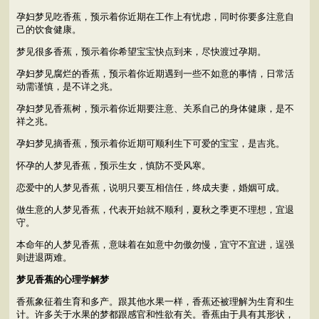
孕妇梦见吃香蕉，预示着你近期在工作上有忧虑，同时你要多注意自
己的饮食健康。
梦见很多香蕉，预示着你希望宝宝快点到来，尽快渡过孕期。
孕妇梦见腐烂的香蕉，预示着你近期遇到一些不如意的事情，日常活
动需谨慎，是不详之兆。
孕妇梦见香蕉树，预示着你近期要注意、关系自己的身体健康，是不
祥之兆。
孕妇梦见摘香蕉，预示着你近期可顺利生下可爱的宝宝，是吉兆。
怀孕的人梦见香蕉，预示生女，慎防不受风寒。
恋爱中的人梦见香蕉，说明只要互相信任，终成夫妻，婚姻可成。
做生意的人梦见香蕉，代表开始就不顺利，夏秋之季更不理想，宜退
守。
本命年的人梦见香蕉，意味着在如意中勿傲勿慢，宜守不宜进，逞强
则进退两难。
梦见香蕉的心理学解梦
香蕉象征着生育和多产。跟其他水果一样，香蕉还被理解为生育和生
计。许多关于水果的梦都跟感官和性欲有关。香蕉由于具有其形状，