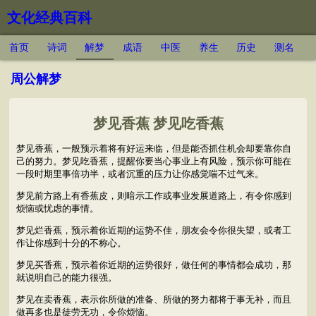
文化经典百科
首页
诗词
解梦
成语
中医
养生
历史
测名
周公解梦
梦见香蕉 梦见吃香蕉
梦见香蕉，一般预示着将有好运来临，但是能否抓住机会却要靠你自
己的努力。梦见吃香蕉，提醒你要当心事业上有风险，预示你可能在
一段时期里事倍功半，或者沉重的压力让你感觉喘不过气来。
梦见前方路上有香蕉皮，则暗示工作或事业发展道路上，有令你感到
烦恼或忧虑的事情。
梦见烂香蕉，预示着你近期的运势不佳，朋友会令你很失望，或者工
作让你感到十分的不称心。
梦见买香蕉，预示着你近期的运势很好，做任何的事情都会成功，那
就说明自己的能力很强。
梦见在卖香蕉，表示你所做的准备、所做的努力都将于事无补，而且
做再多也是徒劳无功，令你烦恼。