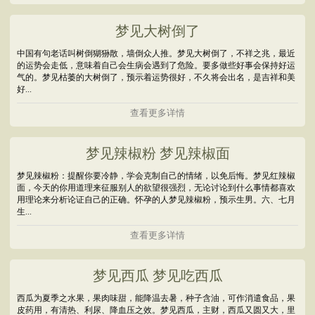
梦见大树倒了
中国有句老话叫树倒猢狲散，墙倒众人推。梦见大树倒了，不祥之兆，最近
的运势会走低，意味着自己会生病会遇到了危险。要多做些好事会保持好运
气的。梦见枯萎的大树倒了，预示着运势很好，不久将会出名，是吉祥和美
好...
查看更多详情
梦见辣椒粉 梦见辣椒面
梦见辣椒粉：提醒你要冷静，学会克制自己的情绪，以免后悔。梦见红辣椒
面，今天的你用道理来征服别人的欲望很强烈，无论讨论到什么事情都喜欢
用理论来分析论证自己的正确。怀孕的人梦见辣椒粉，预示生男。六、七月
生...
查看更多详情
梦见西瓜 梦见吃西瓜
西瓜为夏季之水果，果肉味甜，能降温去暑，种子含油，可作消遣食品，果
皮药用，有清热、利尿、降血压之效。梦见西瓜，主财，西瓜又圆又大，里