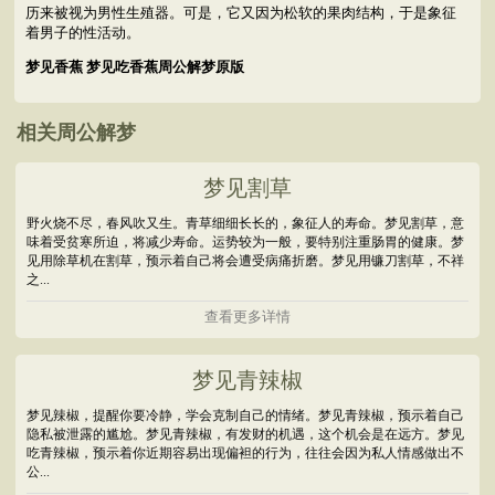
历来被视为男性生殖器。可是，它又因为松软的果肉结构，于是象征
着男子的性活动。
梦见香蕉 梦见吃香蕉周公解梦原版
相关周公解梦
梦见割草
野火烧不尽，春风吹又生。青草细细长长的，象征人的寿命。梦见割草，意
味着受贫寒所迫，将减少寿命。运势较为一般，要特别注重肠胃的健康。梦
见用除草机在割草，预示着自己将会遭受病痛折磨。梦见用镰刀割草，不祥
之...
查看更多详情
梦见青辣椒
梦见辣椒，提醒你要冷静，学会克制自己的情绪。梦见青辣椒，预示着自己
隐私被泄露的尴尬。梦见青辣椒，有发财的机遇，这个机会是在远方。梦见
吃青辣椒，预示着你近期容易出现偏袒的行为，往往会因为私人情感做出不
公...