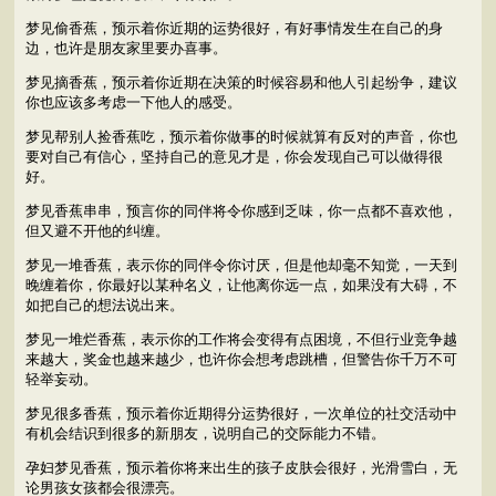
梦见偷香蕉，预示着你近期的运势很好，有好事情发生在自己的身
边，也许是朋友家里要办喜事。
梦见摘香蕉，预示着你近期在决策的时候容易和他人引起纷争，建议
你也应该多考虑一下他人的感受。
梦见帮别人捡香蕉吃，预示着你做事的时候就算有反对的声音，你也
要对自己有信心，坚持自己的意见才是，你会发现自己可以做得很
好。
梦见香蕉串串，预言你的同伴将令你感到乏味，你一点都不喜欢他，
但又避不开他的纠缠。
梦见一堆香蕉，表示你的同伴令你讨厌，但是他却毫不知觉，一天到
晚缠着你，你最好以某种名义，让他离你远一点，如果没有大碍，不
如把自己的想法说出来。
梦见一堆烂香蕉，表示你的工作将会变得有点困境，不但行业竞争越
来越大，奖金也越来越少，也许你会想考虑跳槽，但警告你千万不可
轻举妄动。
梦见很多香蕉，预示着你近期得分运势很好，一次单位的社交活动中
有机会结识到很多的新朋友，说明自己的交际能力不错。
孕妇梦见香蕉，预示着你将来出生的孩子皮肤会很好，光滑雪白，无
论男孩女孩都会很漂亮。