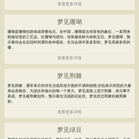
查看更多详情
梦见珊瑚
珊瑚是珊瑚虫群体或骨骼化石。在中国，珊瑚是吉祥富有的象征，一直用来
制做珍贵的工艺品。红珊瑚与琥珀、珍珠被统称为有机宝石。梦见珊瑚，预
示着你会在近段时间遇到各种朋友。生活会很丰富多彩的。梦见美丽多彩的
珊...
查看更多详情
梦见荆棘
梦见荆棘，通常表示你对生活或其他方面的不满和怨恨;但也表示邪恶的力量
将会吞噬你，为进步所做出的每一个努力。梦见道路上泥泞荆棘，表示事不
易成。梦见被荆棘划伤，预示着生活或跌宕起伏。梦见经过荆棘你被荆棘
刺...
查看更多详情
梦见绿豆