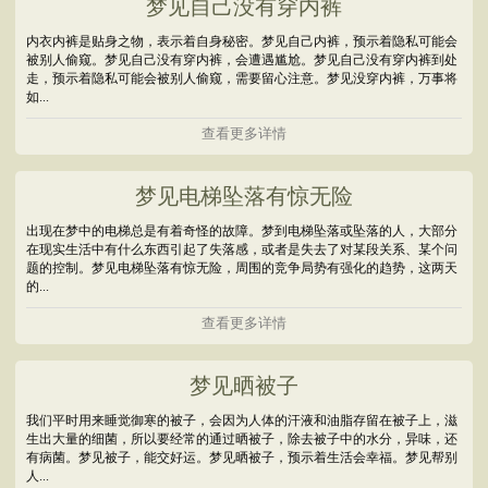
梦见自己没有穿内裤
内衣内裤是贴身之物，表示着自身秘密。梦见自己内裤，预示着隐私可能会
被别人偷窥。梦见自己没有穿内裤，会遭遇尴尬。梦见自己没有穿内裤到处
走，预示着隐私可能会被别人偷窥，需要留心注意。梦见没穿内裤，万事将
如...
查看更多详情
梦见电梯坠落有惊无险
出现在梦中的电梯总是有着奇怪的故障。梦到电梯坠落或坠落的人，大部分
在现实生活中有什么东西引起了失落感，或者是失去了对某段关系、某个问
题的控制。梦见电梯坠落有惊无险，周围的竞争局势有强化的趋势，这两天
的...
查看更多详情
梦见晒被子
我们平时用来睡觉御寒的被子，会因为人体的汗液和油脂存留在被子上，滋
生出大量的细菌，所以要经常的通过晒被子，除去被子中的水分，异味，还
有病菌。梦见被子，能交好运。梦见晒被子，预示着生活会幸福。梦见帮别
人...