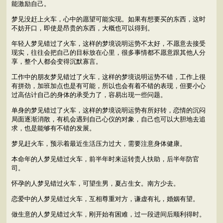
能激励自己。
梦见没赶上火车，心中的愿望可能实现。如果有想要买的东西，这时
不妨开口，即使是昂贵的东西，大概也可以得到。
年轻人梦见错过了火车，这样的梦境说明运势不太好，不愿意去接受
现实，往往会把自己的目标放在心里，很多事情都不愿意跟其他人分
享，整个人都会变得沉默寡言。
工作中的朋友梦见错过了火车，这样的梦境说明运势不错，工作上很
有拼劲，加班加点也是有可能，所以也会有着不错的表现，但要小心
过高估计自己的身体的承受力了，容易出现一些问题。
单身的梦见错过了火车，这样的梦境说明运势有所好转，恋情的沉闷
局面逐渐消散，有机会遇到自己心仪的对象，自己也可以大胆地去追
求，也是能够有不错的发展。
梦见赶火车，预示着最近生活压力过大，需要注意身体健康。
本命年的人梦见错过火车，前半年时来运转贵人扶助，后半年防官
司。
怀孕的人梦见错过火车，可望生男，夏占生女。南方少去。
恋爱中的人梦见错过火车，互相尊重对方，谦虚有礼，婚姻有望。
做生意的人梦见错过火车，刚开始有困难，过一段进间后顺利得时。