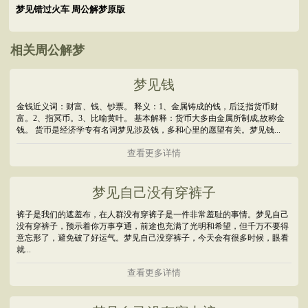
梦见错过火车 周公解梦原版
相关周公解梦
梦见钱
金钱近义词：财富、钱、钞票。 释义：1、金属铸成的钱，后泛指货币财
富。2、指冥币。3、比喻黄叶。 基本解释：货币大多由金属所制成,故称金
钱。 货币是经济学专有名词梦见涉及钱，多和心里的愿望有关。梦见钱...
查看更多详情
梦见自己没有穿裤子
裤子是我们的遮羞布，在人群没有穿裤子是一件非常羞耻的事情。梦见自己
没有穿裤子，预示着你万事亨通，前途也充满了光明和希望，但千万不要得
意忘形了，避免破了好运气。梦见自己没穿裤子，今天会有很多时候，眼看
就...
查看更多详情