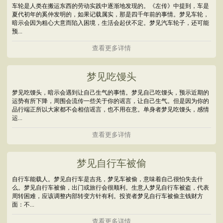
车轮是人类在搬运东西的劳动实践中逐渐地发现的。《左传》中提到，车是
夏代初年的奚仲发明的，如果记载属实，那是四千年前的事情。梦见车轮，
暗示会因为粗心大意而陷入困境，生活会起伏不定。梦见汽车轮子，还可能
预...
查看更多详情
梦见吃馒头
梦见吃馒头，暗示会遇到让自己生气的事情。梦见自己吃馒头，预示近期的
运势有所下降，周围会流传一些关于你的谣言，让自己生气。但是因为你的
品行端正所以大家都不会相信谣言，也不用在意。单身者梦见吃馒头，感情
运...
查看更多详情
梦见自行车被偷
自行车能载人。梦见自行车是吉兆，梦见车被偷，意味着自己很怕失去什
么。梦见自行车被偷，出门或旅行会很顺利。生意人梦见自行车被盗，代表
周转困难，应该调整内部转变方针有利。投资者梦见自行车被偷主钱财方
面：不...
查看更多详情