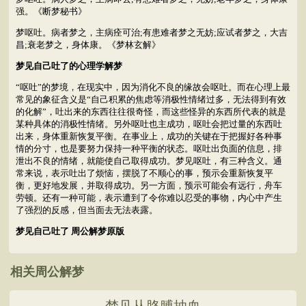
强。《断梦秘书》
梦呕吐。病者梦之，主病痊可治;有患难者梦之无妨;应试者梦之，大吉
昌;衰老梦之，身体康。《梦林玄解》
梦见自己吐了的心理学解梦
“呕吐”的梦境，在现实中，因为消化不良的缘故会呕吐。而在心理上最
常见的象征含义是“自己积累的焦虑等消极性情绪过多，无法得到有效
的化解”，吐出来的东西往往很奇怪，而这些怪异的东西所代表的就是
某种具体的消极性情绪。另外呕吐也主成功，呕吐会把过量的东西吐
出来，身体重新恢复平衡。在事业上，成功的关键在于把握好各种事
情的分寸，也是要努力保持一种平衡的状态。呕吐出负面的信息，排
泄出不良的情绪，就能使自己取得成功。梦见呕吐，有三种含义。通
常来说，表示吐出了烦恼，摆脱了不顺心的事，预示会重新恢复平
衡，更好地发展，并取得成功。另一方面，预示可能会有远行，舟车
劳顿。还有一种可能，表示遭到了令你难以忍受的事物，内心中产生
了强烈的反感，但当面去无法表露。
梦见自己吐了 周公解梦原版
相关周公解梦