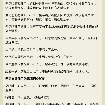
梦见喝酒喝吐了，近期会遇到一些行事自由，话说没心没肺的朋友，
让你有些恼火。建议用对待小孩子的心态对待他。
梦见恶心想吐吐不出来，预示着梦者的人际关系好，在没有钱的时
候，需要朋友的帮助，朋友一定会伸出援助之手。
梦见呕吐的赃物，做事不要急于求成,先稳定再发展,最好做个全面的规
划与调整。
本命年的人梦见自己吐了，在如意中勿傲勿慢，宜守不宜进，逞强则
进退两难。
出行的人梦见自己吐了，平顺，可出外。
怀孕的人梦见自己吐了，生男，饮食小心，忌动土。
做生意的人梦见自己吐了，开始不稳定，过一段时间顺利得财。
恋爱中的人梦见自己吐了，掌握时机求婚必有结果，婚姻可成。
梦见自己吐了的原版周公解梦
见呕吐，妇人孕，吉。《原版周公解梦》见呕吐，主百事遂。《周公
解梦》
呕吐者，病人主愈。《周公解梦》
梦呕吐。病人梦之，主病即去;有患难者梦之，无妨;老年梦之，身体康