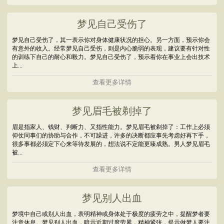
梦见自己受伤了
梦见自己受伤了，其一表示你对身体健康状况的担心。另一方面，预示你会
有意外的收入。经常梦见自己受伤，则是内心脆弱的表现，建议要有针对性
的训练下自己的耐心和毅力。梦见自己受伤了，预示着你在事业上会出技术
上...
查看更多详情
梦见眉毛被剃掉了
眉是指家人、钱财、判断力、又指性能力。梦见眉毛被剃掉了：工作上必须
仰仗同事们的协助与合作，不可躁进，许多的决断都应事先考虑好再下手，
很多事都必须定下心来等待发展的，想法说不定能更臻成熟。男人梦见眉毛
被...
查看更多详情
梦见别人出血
梦境中自己或别人出血，表明精神或身体处于极度的疲劳之中，提醒梦者要
注意休息。梦见别人出血，暗示近期过度劳累，精神紧张，提示做梦人要注