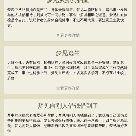
梦见从胳膊抽血
梦境中从胳膊抽血是吉兆，身体会很健康。梦见从胳膊抽血，暗示事业发展
与他人坦然相待，则彼此可一同求财，事业中多具相助之诚意。梦见抽血体
检是个吉兆，说明梦者的身体会很健康，不过不可大意，要注意卫生及饮
食。...
查看更多详情
梦见逃生
大难不死，必有后福，这句话在大多时候其实应该算是一种安慰。梦见逃
生，预示要时来运转，事业生活突然出现转机，以往无法完成的工作突然能
完成了，事业也稳步上升。梦见自己逃生：多充实多学习，不必互相比较，
多修...
查看更多详情
梦见向别人借钱借到了
梦中的借钱代表着爱心和帮助，梦见向别人借钱借到了，意味着自己因为某
些困难想要获得帮助。梦见去跟银行借钱，表示你一意孤行，财产很容易流
失。梦见向死人借钱，意味着自己因为某些困难想要获得帮助。梦见向好友
借...