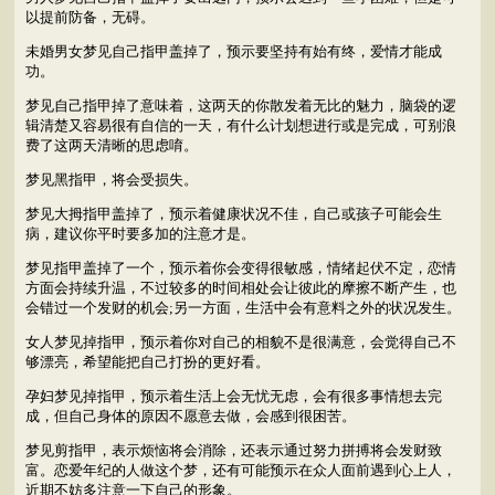
以提前防备，无碍。
未婚男女梦见自己指甲盖掉了，预示要坚持有始有终，爱情才能成
功。
梦见自己指甲掉了意味着，这两天的你散发着无比的魅力，脑袋的逻
辑清楚又容易很有自信的一天，有什么计划想进行或是完成，可别浪
费了这两天清晰的思虑唷。
梦见黑指甲，将会受损失。
梦见大拇指甲盖掉了，预示着健康状况不佳，自己或孩子可能会生
病，建议你平时要多加的注意才是。
梦见指甲盖掉了一个，预示着你会变得很敏感，情绪起伏不定，恋情
方面会持续升温，不过较多的时间相处会让彼此的摩擦不断产生，也
会错过一个发财的机会;另一方面，生活中会有意料之外的状况发生。
女人梦见掉指甲，预示着你对自己的相貌不是很满意，会觉得自己不
够漂亮，希望能把自己打扮的更好看。
孕妇梦见掉指甲，预示着生活上会无忧无虑，会有很多事情想去完
成，但自己身体的原因不愿意去做，会感到很困苦。
梦见剪指甲，表示烦恼将会消除，还表示通过努力拼搏将会发财致
富。恋爱年纪的人做这个梦，还有可能预示在众人面前遇到心上人，
近期不妨多注意一下自己的形象。