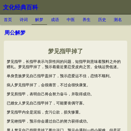
文化经典百科
首页
诗词
解梦
成语
中医
养生
历史
测名
周公解梦
梦见指甲掉了
梦见指甲，长指甲表示与异性间的问题，短指甲则意味着预料之外的
赠礼。梦见指甲掉了，预示着最近要忍受皮肉之苦。金钱运势低迷。
单身贵族梦见自己指甲盖掉了，预示恋爱运不佳，恋情不顺利。
病人梦见指甲掉了，会很痛苦，不过会很快康复。
梦见剪指甲，表明自己将会努力奋斗，并取得成功。
已婚女人梦见自己指甲掉了，可能要丧偶守寡。
梦见指甲内全是泥垢，贪污公款，损失惨重。
梦见锉指甲，预示你会通过自己的努力获得成功。
男人梦见自己指甲盖掉了要出远门，预示会遇到一些小困难，但是可