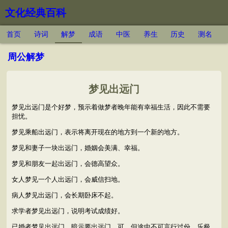
文化经典百科
首页
诗词
解梦
成语
中医
养生
历史
测名
周公解梦
梦见出远门
梦见出远门是个好梦，预示着做梦者晚年能有幸福生活，因此不需要
担忧。
梦见乘船出远门，表示将离开现在的地方到一个新的地方。
梦见和妻子一块出远门，婚姻会美满、幸福。
梦见和朋友一起出远门，会德高望众。
女人梦见一个人出远门，会威信扫地。
病人梦见出远门，会长期卧床不起。
求学者梦见出远门，说明考试成绩好。
已婚者梦见出远门，暗示要出远门，可，但途中不可言行过份。乐极