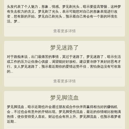
头发代表了个人魅力，形象，情感。梦见剃光头，暗示要提高警惕，这种梦
有失去权力的含义。梦见剃了光头，表示可能想对自己的形象表现进行改
变，想有新的开始。梦见自己剃光头，预示着自己将会有一个新的环境生
活。梦...
查看更多详情
梦见迷路了
对于路痴来说，出门最痛苦的事情，莫过于迷路了。梦见迷路了，暗示生活
或工作的压力让你身心俱疲，渴望能好好放松。建议要冷静下来好好思考才
行。女人梦见迷路了，预示着近期你的爱情运势不佳，害怕身边没有可依靠
的...
查看更多详情
梦见脚流血
梦见脚流血，暗示近期也许会通过朋友或合作伙伴而赢得相当好的赚钱机
会，不过也会有意外的开销出现。梦见脚受伤流血，最近的你情绪比较饱满
热情，使你变得受人喜欢。财运也会有所上升。梦见脚流血，也预示着梦者
近期...