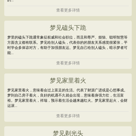
的...
查看更多详情
梦见磕头下跪
梦里的磕头下跪通常象征权威和社会职位，而且和尊严、烦恼、聪明智慧等
方面含义都有联系。梦见给别人磕头，代表你的的朋友关系感觉很紧张，平
时学会多体谅对方，有助于加强朋友运。梦见自己给别人磕头，暗示梦者可
能...
查看更多详情
梦见家里着火
梦见家里着火，意味着会过上富足的生活。代表了财源广进或是心想事成。
梦到自己房子着火，良好的机遇不久就会出现，意味着身强力壮，生活富
裕。梦见家里着火，祥瑞，预示着生活会越来越红火。梦见家里起火，会财
运滚...
查看更多详情
梦见剃光头