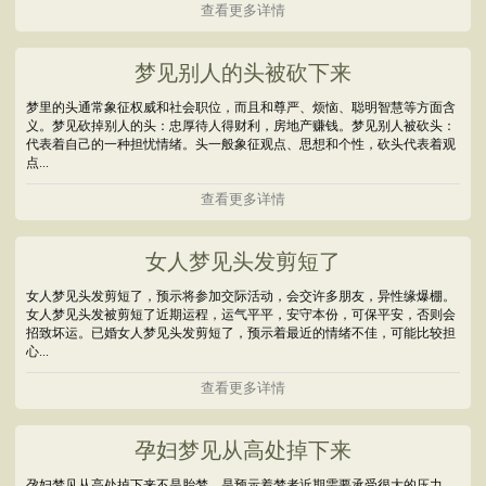
查看更多详情
梦见别人的头被砍下来
梦里的头通常象征权威和社会职位，而且和尊严、烦恼、聪明智慧等方面含
义。梦见砍掉别人的头：忠厚待人得财利，房地产赚钱。梦见别人被砍头：
代表着自己的一种担忧情绪。头一般象征观点、思想和个性，砍头代表着观
点...
查看更多详情
女人梦见头发剪短了
女人梦见头发剪短了，预示将参加交际活动，会交许多朋友，异性缘爆棚。
女人梦见头发被剪短了近期运程，运气平平，安守本份，可保平安，否则会
招致坏运。已婚女人梦见头发剪短了，预示着最近的情绪不佳，可能比较担
心...
查看更多详情
孕妇梦见从高处掉下来
孕妇梦见从高处掉下来不是胎梦，是预示着梦者近期需要承受很大的压力，