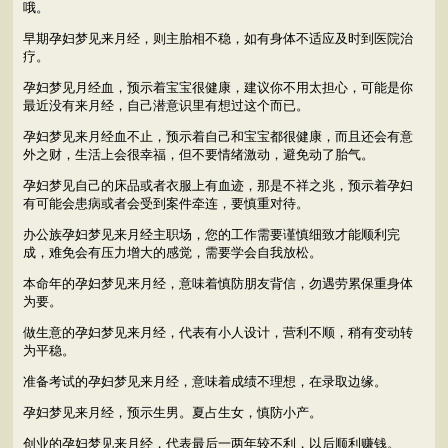
哦。
早期孕妇梦见来月经，则主胎相不稳，如有身体不适应及时到医院治
疗。
孕妇梦见月经血，预示着宝宝很健康，建议你不用太担心，可能是你
最近没有来月经，自己潜意识里有想过这个而已。
孕妇梦见来月经血不止，预示着自己和宝宝都很健康，而且还会有意
外之财，生活上会很幸福，但不要情绪激动，避免动了胎气。
孕妇梦见自己的床品或者衣服上有血迹，那是不祥之兆，预示着孕妇
有可能会患病或者会受到案件牵连，要慎重对待。
办公族孕妇梦见来月经主职场，您的工作需要谨慎细致才能顺利完
成，难免会有压力增大的感觉，需要学会自我放松。
本命年的孕妇梦见来月经，意味着慎防朋友背信，勿遇劳累保重身体
为要。
做生意的孕妇梦见来月经，代表有小人设计，营利不顺，稍有变动转
为平稳。
准备考试的孕妇梦见来月经，意味着成绩不理想，在录取边缘。
孕妇梦见来月经，预示生男。夏占生女，慎防小产。
创业的孕妇梦见来月经，代表最后一两年较不利，以后顺利赚钱。