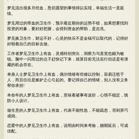
梦见流出很多月经血，恳切愿望的事情得以实现，幸福生活一直延
续。
梦见用过的带血的卫生巾，预示着近期你的运势不错，如果想要找到
投资的对象，要好好把握，会得到资金的帮助，是吉兆。
梦见换卫生巾，财运不好，心灵的快乐不是金钱可以取代的，记得好
好朝着自己的目标去做。
工作者梦见卫生巾上有血，灵感特别突出，洞察力与直觉也颇为敏
锐。脑中一闪而过的点子赶快记下来，就算目前无法实行但还是有潜
藏的机会存在。
单身人士梦见卫生巾上有血，偶尔情绪有些难以控制，容易迁怒于
人，而且往往是嫉妒之心引起的。要记得自己的情绪，别人没有义务
帮你承担!
本命年的人梦见卫生巾上有血，意味着诸事有波折，心情不稳定，慎
防小人设计。
做生意的人梦见卫生巾上有血，代表不能性急，不能疏忽，否则弄巧
成拙。
恋爱中的人梦见卫生巾上有血，说明由时间来考验，婚期延后，可成
佳配。