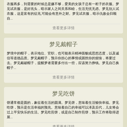
衣服再多，到需要的时候总是嫌不够，爱美的女孩子总有一柜子的衣服。梦
见试衣服，是好兆头，暗示家人之间关系和睦，生活无忧无虑。梦见别人试
衣服，这是富有的征兆,可能会有意外之财。梦见试衣服，暗示仇敌会归顺
自...
查看更多详情
梦见戴帽子
梦境中的帽子，表示地位、官职，也可能表示精神面貌或思想态度，以及诚
信等道德品质。梦见戴帽子，预示你担心的事情或困扰你的烦恼，将要过
去。梦见戴破帽子，提醒梦者需要多付出一些，应该努力挣钱。梦见自己换
帽子...
查看更多详情
梦见吃饼
饼通常都是圆的，象征着生活的圆满。梦见饼，意味着生活愉快幸福。梦见
吃饼，预示是生活幸福的预兆。意味着自己的幸福可以泽及后代，儿女将会
过上平安快乐的生活。梦见吃煎饼，或是自己制作煎饼，预示工作将取得进
展...
查看更多详情