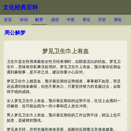
文化经典百科
首页
诗词
解梦
成语
中医
养生
历史
测名
周公解梦
梦见卫生巾上有血
卫生巾是女性用来吸收女性月经来潮时，自阴道流出的经血。梦见卫
生巾，意味有些私事没处理好。梦见卫生巾上有血，预示着你近期会
遇到麻烦事，是不祥之兆，建议你要小心应对。
梦见卫生巾上都是血，预示着近期你运势很差，事事都不如意，而且
还会遇到很多麻烦，但也不要灰心，只要坚持努力的克服过去，会取
得不错的成就。
女人梦见卫生巾上有血，预示着近期你的运势不佳，生活上会遇到一
些麻烦，也可能会因为一些小事和恋人发生冲突。
男人梦见卫生巾上有血，预示着近期你的工作运势不佳，财运上也不
如意，是破财的预兆。
梦见来月经，并把衣服和身体弄脏，提醒你近期要注意身体健康。