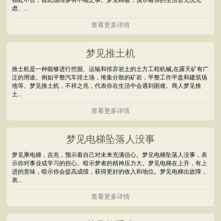
相处不合，彼此感情多有不顺之事。梦见棉被，预示着你的生活会无忧无
虑、...
查看更多详情
梦见推土机
推土机是一种能够进行挖掘、运输和排弃岩土的土方工程机械,在露天矿有广
泛的用途。例如平整汽车排土场，堆集分散的矿岩，平整工作平盘和建筑场
地等。梦见推土机，不祥之兆，代表你在生活中会遇到困难。商人梦见推
土...
查看更多详情
梦见电梯坠落人没事
梦见乘电梯，吉兆，预示着自己对未来充满信心。梦见电梯坠落人没事，表
示你对事业或学习的担心。暗示梦者的精神压力大。梦见电梯在上升，有上
进的意味，暗示你会提高成绩，获得更好的收入和地位。梦见电梯出故障，
表...
查看更多详情