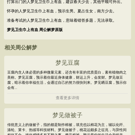
打算出门的人梦见卫生巾上有血，建议春天少去，其他平顺可外出。
怀孕的人梦见卫生巾上有血，预示生男。夏占生女，南方少去。
准备考试的人梦见卫生巾上有血，意味着错答多题，无法录取。
梦见卫生巾上有血 周公解梦原版
相关周公解梦
梦见豆腐
豆腐内含人体必需的多种微量元素，还含有丰富的优质蛋白，素有植物肉之
美称。梦见豆腐，预示着你最近身体健康，财运上升，会发财。梦见做豆
腐，暗示着你幸福生活，会通过自己的努力很快到来。梦见晒豆腐，预示你
会有...
查看更多详情
梦见做被子
传统意义上的做被子，指的都是制作棉被，填充也以棉花为主，辅以化纤、
涤纶、莱卡、热绒等科技材料。梦见做被子，桃花运颇多之征兆，与异性间