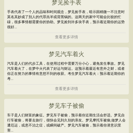
梦见捡手表
手表代表了一个人的品味和时间观念，梦见捡手表，暗示因稍微一不注意时
莫名其妙成了別人的代罪羔羊或背黑锅的。这两天的家中可能会比较的忙
碌，很多事情都需要你的协助。梦见捡到许多块手表，预示着近期你的运势
很好...
查看更多详情
梦见汽车着火
汽车是人们的代步工具，在使用过程中需要万分小心，避免发生事故。梦见
汽车着火了，在梦中火代表了好运与财运。这预示着最近有意外之财，或者
你正在努力的事情有意想不到的收获。考生梦见汽车着火：预示着近期你的
考...
查看更多详情
梦见车子被偷
车子是人们财富的象征。梦见车子被偷，预示着你近期生活会舒适。梦见自
行车被偷，将要去旅行，很快会见到久别的亲友。梦见摩托车被偷,做梦人会
遭厄运，或患不治之症，或瞬间破产。梦见汽车被偷，预示着你潜意识里
害...