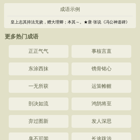
成语示例
皇上志其持法无挠，赠大理卿；本其～。★唐·张说《冯公神道碑》
更多热门成语
正正气气
事核言直
东涂西抹
镌骨铭心
一无所获
运策帷幄
剖决如流
鸿鹄将至
弃过图新
发人深思
臭不可闻
长途跋涉