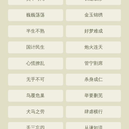
巍巍荡荡
金玉锦绣
半生不熟
好梦难成
国计民生
炮火连天
心慌撩乱
管宁割席
无乎不可
杀身成仁
鸟覆危巢
举要删芜
犬马之劳
肆虐横行
丢三忘四
从谏如流