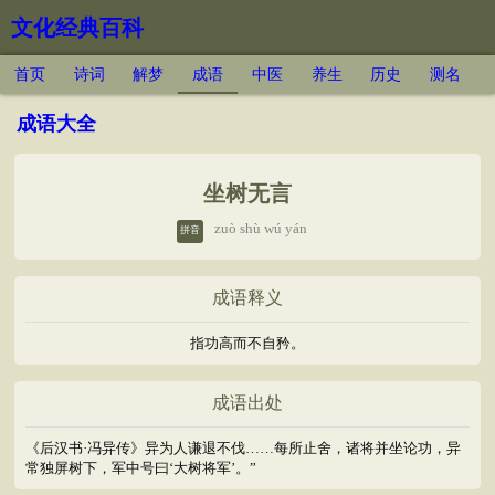
文化经典百科
首页
诗词
解梦
成语
中医
养生
历史
测名
成语大全
坐树无言
zuò shù wú yán
拼音
成语释义
指功高而不自矜。
成语出处
《后汉书·冯异传》异为人谦退不伐……每所止舍，诸将并坐论功，异
常独屏树下，军中号曰‘大树将军’。”