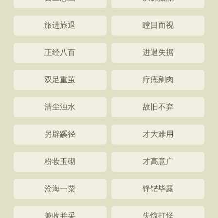
旅进旅退
瞠目而视
正经八百
进退失据
双足重茧
疗疮剜肉
清尘浊水
故旧不弃
另辟蹊径
才大难用
粉妆玉砌
才高意广
沧海一粟
锋铓毕露
兼收并采
失惊打怪