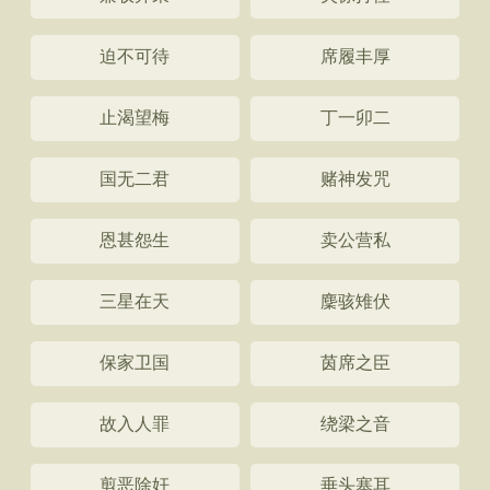
迫不可待
席履丰厚
止渴望梅
丁一卯二
国无二君
赌神发咒
恩甚怨生
卖公营私
三星在天
麇骇雉伏
保家卫国
茵席之臣
故入人罪
绕梁之音
剪恶除奸
垂头塞耳