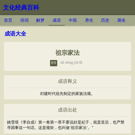
文化经典百科
首页
诗词
解梦
成语
中医
养生
历史
测名
成语大全
祖宗家法
zǔ zōng jiā fǎ
拼音
成语释义
封建时代祖先制定的家族法规。
成语出处
姚雪垠《李自成》第一卷第一章不要说好是妃子，就是皇后，也严禁
寻国事说一句话。这是规矩，也叫做‘祖宗家法’。”