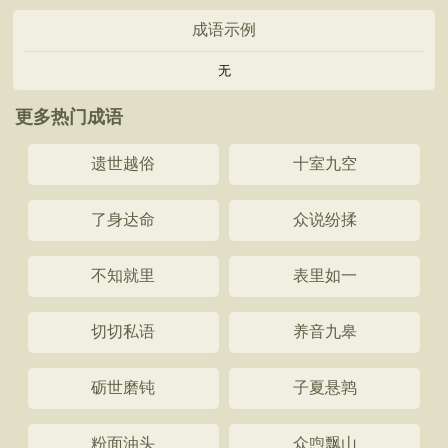
成语示例
无
更多热门成语
遗世越俗
十室九空
了身达命
众说纷揉
不知就里
表里如一
切切私语
养音九皋
砺世磨钝
子夏悬鹑
粉面油头
众喣飘山