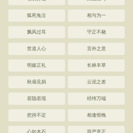
狐死兔泣
相与为一
飘风过耳
守正不桡
世道人心
言外之意
明媒正礼
长林丰草
秋扇见捐
云泥之差
若隐若现
经纬万端
把持不定
相逢恨晚
心如木石
辞严意正