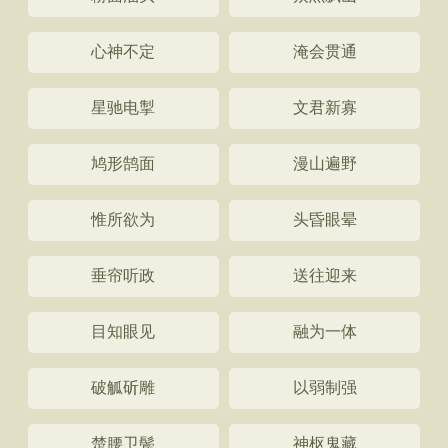
心神不定
淹会贯通
星驰电掣
文君新寡
鸠形鹄面
漫山遍野
惟所欲为
头昏眼晕
垂帘听政
送往迎来
目知眼见
融为一体
破觚斫雕
以弱制强
楚腰卫鬓
神枢鬼藏