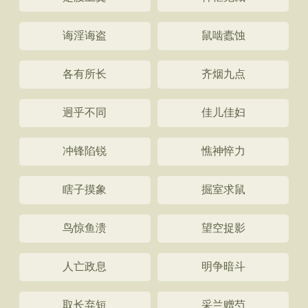
诲淫诲盗
鼠啮蠹蚀
各有所长
齐烟九点
迥乎不同
佳儿佳妇
冲锋陷锐
憔神悴力
瞎子摸象
掘室求鼠
鸟惊鱼溃
望空捉影
人亡政息
明争暗斗
取长弃短
采兰赠芍