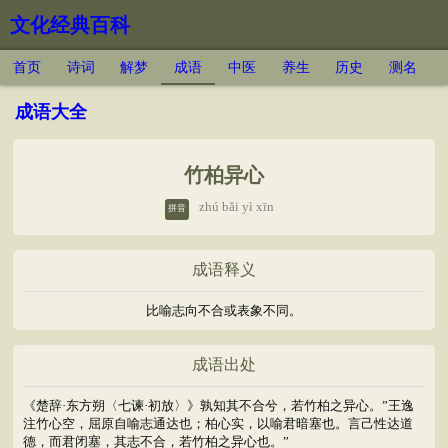
文化经典百科
首页
诗词
解梦
成语
中医
养生
历史
测名
成语大全
竹柏异心
zhú bǎi yì xīn
拼音
成语释义
比喻志向不合或表象不同。
成语出处
《楚辞·东方朔〈七谏·初放〉》孰知其不合兮，若竹柏之异心。”王逸
注竹心空，屈原自喻志通达也；柏心实，以喻君暗塞也。言己性达道
德，而君闭塞，其志不合，若竹柏之异心也。”