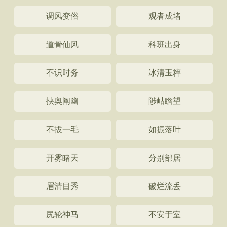
调风变俗
观者成堵
道骨仙风
科班出身
不识时务
冰清玉粹
抉奥阐幽
陟岵瞻望
不拔一毛
如振落叶
开雾睹天
分别部居
眉清目秀
破烂流丢
尻轮神马
不安于室