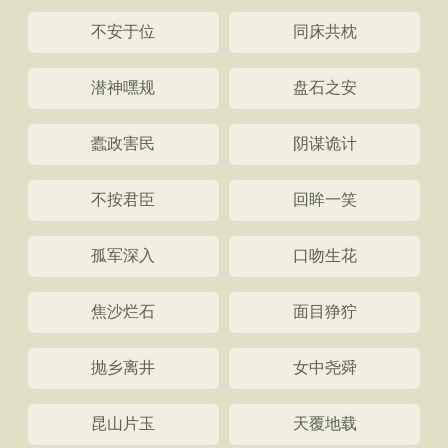
不安于位
同床共枕
潜神嘿规
盘石之安
蠹政害民
阴谋诡计
不按君臣
回眸一笑
孤军深入
口吻生花
焦沙烂石
面目狰狞
抛乡离井
女中尧舜
昆山片玉
天覆地载