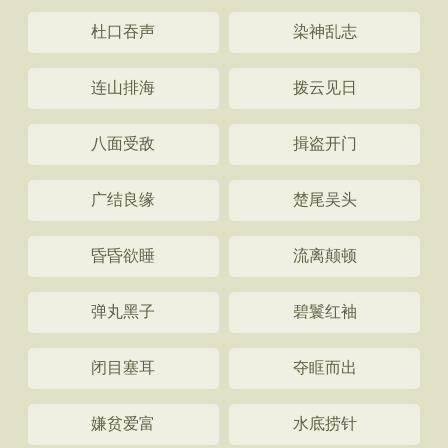
杜口吞声
染神乱志
连山排海
拨云见日
八面受敌
揖盗开门
广结良缘
楚尾吴头
昏昏欲睡
流离颠顿
弹丸黑子
碧鬟红袖
闭目塞耳
夺眶而出
嫌贫爱富
水底捞针