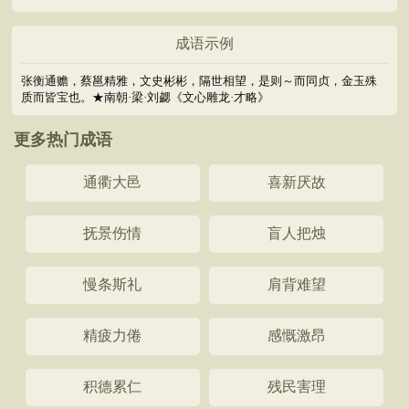
成语示例
张衡通赡，蔡邕精雅，文史彬彬，隔世相望，是则～而同贞，金玉殊
质而皆宝也。★南朝·梁·刘勰《文心雕龙·才略》
更多热门成语
通衢大邑
喜新厌故
抚景伤情
盲人把烛
慢条斯礼
肩背难望
精疲力倦
感慨激昂
积德累仁
残民害理