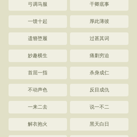
弓调马服
干卿底事
一馈十起
厚此薄彼
遗簪堕履
过甚其词
妙趣横生
痛剿穷迫
首屈一指
杀身成仁
不动声色
反目成仇
一来二去
说一不二
解衣抱火
黑天白日