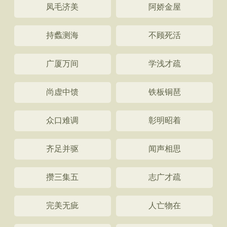
凤毛济美
阿娇金屋
持蠡测海
不顾死活
广厦万间
学浅才疏
尚虚中馈
铁板铜琶
众口难调
彰明昭着
齐足并驱
闻声相思
攒三集五
志广才疏
完美无疵
人亡物在