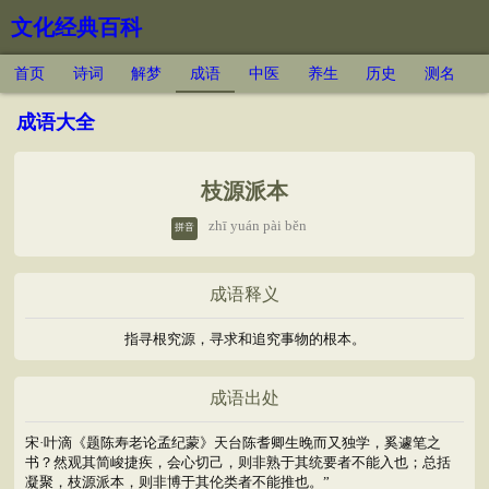
文化经典百科
首页
诗词
解梦
成语
中医
养生
历史
测名
成语大全
枝源派本
zhī yuán pài běn
拼音
成语释义
指寻根究源，寻求和追究事物的根本。
成语出处
宋·叶滴《题陈寿老论孟纪蒙》天台陈耆卿生晚而又独学，奚遽笔之
书？然观其简峻捷疾，会心切己，则非熟于其统要者不能入也；总括
凝聚，枝源派本，则非博于其伦类者不能推也。”