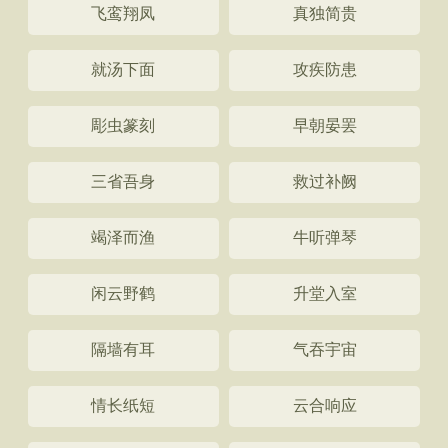
飞鸾翔凤
真独简贵
就汤下面
攻疾防患
彫虫篆刻
早朝晏罢
三省吾身
救过补阙
竭泽而渔
牛听弹琴
闲云野鹤
升堂入室
隔墙有耳
气吞宇宙
情长纸短
云合响应