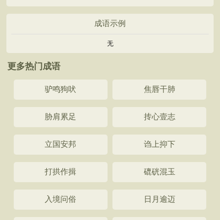
成语示例
无
更多热门成语
驴鸣狗吠
焦唇干肺
胁肩累足
抟心壹志
立国安邦
诌上抑下
打拱作揖
磇硄混玉
入境问俗
日月逾迈