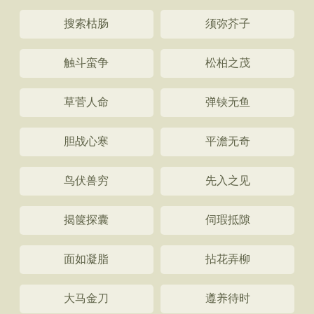
搜索枯肠
须弥芥子
触斗蛮争
松柏之茂
草菅人命
弹铗无鱼
胆战心寒
平澹无奇
鸟伏兽穷
先入之见
揭箧探囊
伺瑕抵隙
面如凝脂
拈花弄柳
大马金刀
遵养待时