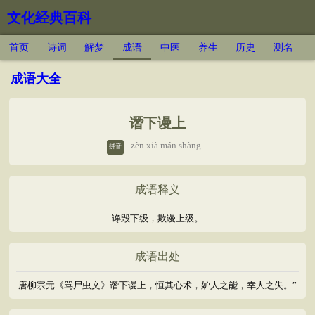
文化经典百科
首页
诗词
解梦
成语
中医
养生
历史
测名
成语大全
谮下谩上
zèn xià mán shàng
拼音
成语释义
谗毁下级，欺谩上级。
成语出处
唐柳宗元《骂尸虫文》谮下谩上，恒其心术，妒人之能，幸人之失。”