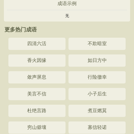
成语示例
无
更多热门成语
四清六活
不欺暗室
香火因缘
如日方中
敛声屏息
行险徼幸
美言不信
小子后生
杜绝言路
煮豆燃萁
穷山僻壤
寡信轻诺