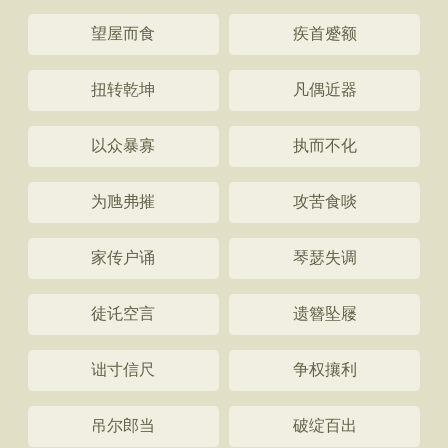
望屋而食
疾首蹙额
扭转乾坤
凡偶近器
以众暴寡
执而不化
为虺弗摧
攻苦食啖
家传户诵
琴瑟失调
徒讬空言
遗簪坠屦
诎寸信尺
争权攘利
吊尔郎当
破绽百出