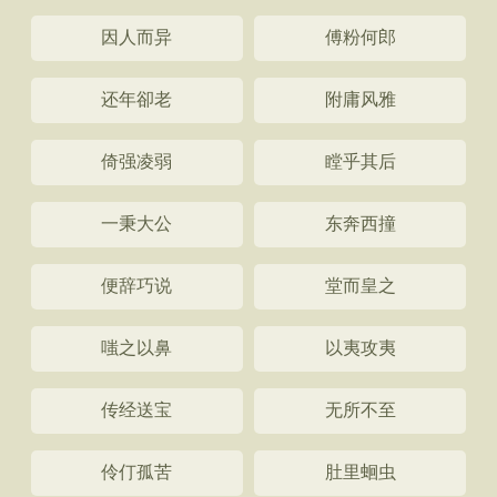
因人而异
傅粉何郎
还年卻老
附庸风雅
倚强凌弱
瞠乎其后
一秉大公
东奔西撞
便辞巧说
堂而皇之
嗤之以鼻
以夷攻夷
传经送宝
无所不至
伶仃孤苦
肚里蛔虫