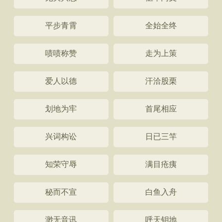
平步青霄
全始全终
啧啧称赞
走为上策
爱人以德
汗洽股栗
划地为牢
首尾相应
兴词构讼
日已三竿
知荣守辱
满目疮痍
秘而不宣
白鱼入舟
渺无音讯
呼天钥地