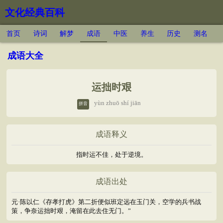
文化经典百科
首页
诗词
解梦
成语
中医
养生
历史
测名
成语大全
运拙时艰
yùn zhuō shí jiān
拼音
成语释义
指时运不佳，处于逆境。
成语出处
元·陈以仁《存孝打虎》第二折便似班定远在玉门关，空学的兵书战
策，争奈运拙时艰，淹留在此去住无门。”