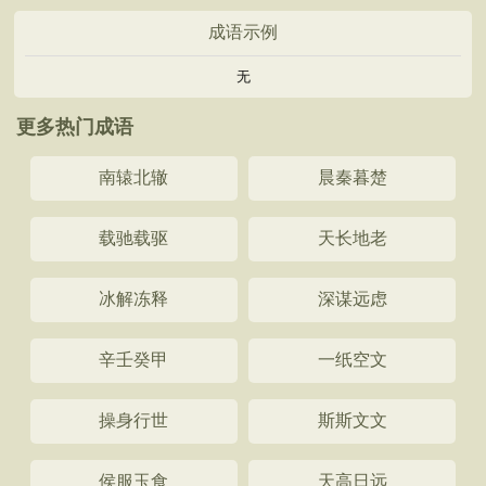
成语示例
无
更多热门成语
南辕北辙
晨秦暮楚
载驰载驱
天长地老
冰解冻释
深谋远虑
辛壬癸甲
一纸空文
操身行世
斯斯文文
侯服玉食
天高日远