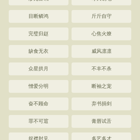
目断鳞鸿
斤斤自守
完璧归赵
心焦火燎
缺食无衣
威风凛凛
众星拱月
不丰不杀
憎爱分明
断袖之宠
奋不顾命
弃书捐剑
罪不可逭
膏唇试舌
捉襟肘见
多艺多才