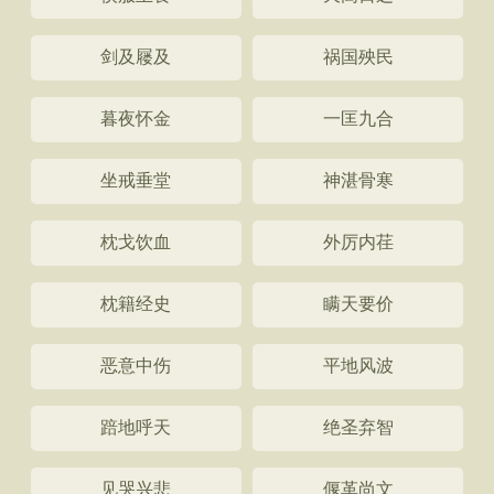
剑及屦及
祸国殃民
暮夜怀金
一匡九合
坐戒垂堂
神湛骨寒
枕戈饮血
外厉内荏
枕籍经史
瞒天要价
恶意中伤
平地风波
踣地呼天
绝圣弃智
见哭兴悲
偃革尚文