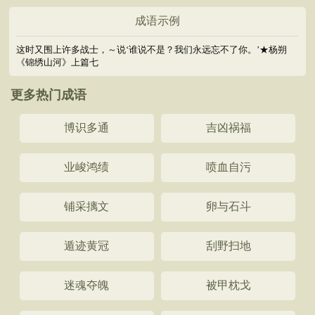
成语示例
这时又围上许多战士，～说‘谁说不是？我们永远忘不了你。’★杨朔
《锦绣山河》上篇七
更多热门成语
博识多通
吉凶祸福
业峻鸿绩
喷血自污
铺采摛文
卵与石斗
遁迹黄冠
刮野扫地
迷魂夺魄
被甲枕戈