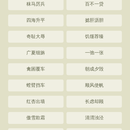
秣马厉兵
百不一贷
四海升平
摅肝沥胆
奇耻大辱
饥馑荐臻
广夏细旃
一弛一张
禽困覆车
朝成夕毁
螳臂挡车
顺风使帆
红杏出墙
长虑却顾
傲雪欺霜
清渭浊泾