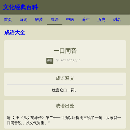
文化经典百科
首页
诗词
解梦
成语
中医
养生
历史
测名
成语大全
一口同音
yī kǒu tóng yīn
拼音
成语释义
犹言众口一词。
成语出处
清·文康《儿女英雄传》第二十一回所以听得周三说了一句，大家就一
口同音说，以义气为重。”