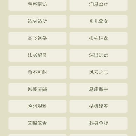
明察暗访
消息盈虚
适材适所
卖儿鬻女
高飞远举
根株结盘
汰劣留良
深思远虑
急不可耐
风云之志
风鬟雾鬓
悬崖撒手
险阻艰难
枯树逢春
笨嘴笨舌
葬身鱼腹