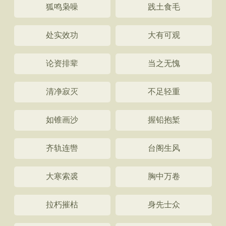
狐鸣枭噪
践土食毛
处实效功
大有可观
论资排辈
当之无愧
清净寂灭
不足轻重
如锥画沙
握铅抱椠
齐轨连辔
台阁生风
大寒索裘
胸中万卷
拉朽摧枯
身先士众