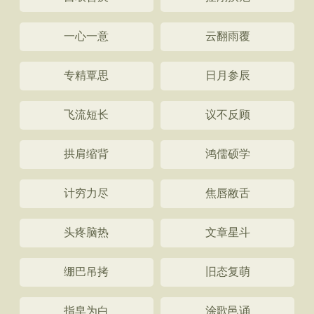
一心一意
云翻雨覆
专精覃思
日月参辰
飞流短长
议不反顾
拱肩缩背
鸿儒硕学
计穷力尽
焦唇敝舌
头疼脑热
文章星斗
绷巴吊拷
旧态复萌
指皁为白
涂歌邑诵