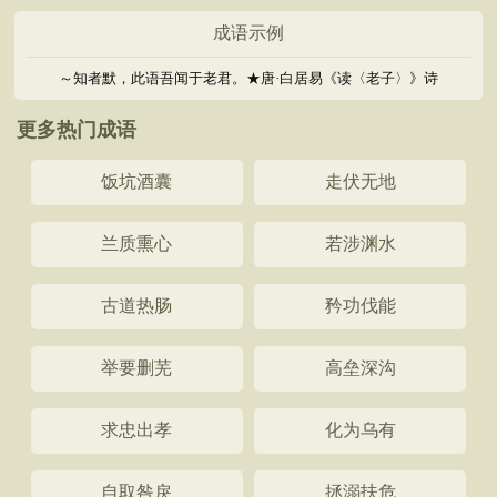
成语示例
～知者默，此语吾闻于老君。★唐·白居易《读〈老子〉》诗
更多热门成语
饭坑酒囊
走伏无地
兰质熏心
若涉渊水
古道热肠
矜功伐能
举要删芜
高垒深沟
求忠出孝
化为乌有
自取咎戾
拯溺扶危