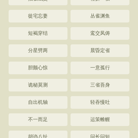
徙宅忘妻
丛雀渊鱼
短褐穿结
鸾交凤俦
分星劈两
晨昏定省
胆颤心惊
一意孤行
诡秘莫测
三省吾身
自出机轴
轻吞慢吐
不一而足
运策帷幄
胡诌八扯
问长问短