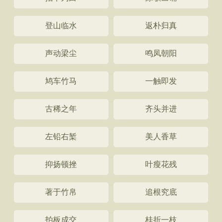
登山临水
返朴归真
声动梁尘
鸣凤朝阳
鸠车竹马
一触即发
古稀之年
齐头并进
左铅右椠
美人香草
抑扬顿挫
叶瘦花残
著于竹帛
追根究底
拍板成交
桂折一枝