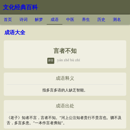
文化经典百科
首页
诗词
解梦
成语
中医
养生
历史
测名
成语大全
言者不知
yán zhě bù zhī
拼音
成语释义
指多言多语的人缺乏智能。
成语出处
《老子》知者不言，言者不知。”河上公注知者贵行不贵言也。驷不及
舌，多言多患。”一本作言者弗知”。