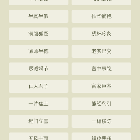
半真半假
拈华摘艳
满腹狐疑
残杯冷炙
减师半德
老实巴交
尽诚竭节
言中事隐
仁人君子
富家巨室
一片焦土
熊经鸟引
程门立雪
一榻横陈
五风十雨
祸稔恶积