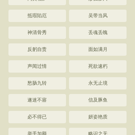
抵瑕陷厄
吴带当风
神清骨秀
丢魂丢魄
反躬自责
面如满月
声闻过情
死欲速朽
愁肠九转
永无止境
遂迷不寤
信及豚鱼
必不得已
妍姿艳质
举手加额
略识之无