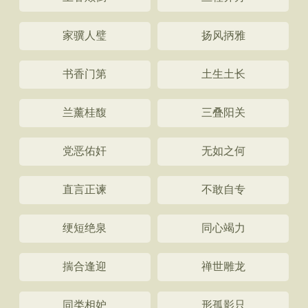
家骥人璧
扬风抦雅
书香门第
土生土长
兰薰桂馥
三叠阳关
党恶佑奸
无如之何
直言正谏
不敢自专
绠短绝泉
同心竭力
揣合逢迎
禅世雕龙
同类相妒
形孤影只