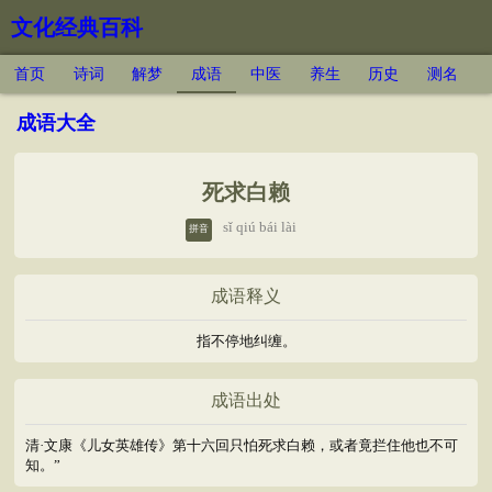
文化经典百科
首页
诗词
解梦
成语
中医
养生
历史
测名
成语大全
死求白赖
sǐ qiú bái lài
拼音
成语释义
指不停地纠缠。
成语出处
清·文康《儿女英雄传》第十六回只怕死求白赖，或者竟拦住他也不可
知。”