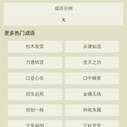
成语示例
无
更多热门成语
枯木发荣
从谏如流
力透纸背
贪天之功
口是心非
口中雌黄
回生起死
金镳玉络
别创一格
秋收东藏
主客颠倒
兰桂齐芳