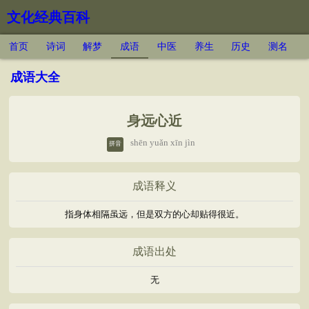
文化经典百科
首页
诗词
解梦
成语
中医
养生
历史
测名
成语大全
身远心近
shēn yuǎn xīn jìn
拼音
成语释义
指身体相隔虽远，但是双方的心却贴得很近。
成语出处
无