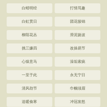
白蜡明经
打情骂趣
白虹贯日
团花簇锦
柳陌花丛
滑泥扬波
挑三嫌四
改操易节
心猿意马
澡垢索疵
一至于此
永无宁日
清风劲节
巾帼须眉
送暖偷寒
冲冠发怒