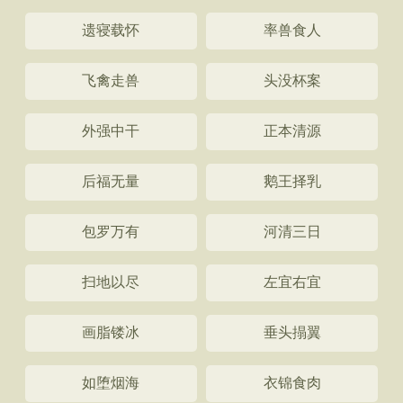
遗寝载怀
率兽食人
飞禽走兽
头没杯案
外强中干
正本清源
后福无量
鹅王择乳
包罗万有
河清三日
扫地以尽
左宜右宜
画脂镂冰
垂头搨翼
如堕烟海
衣锦食肉