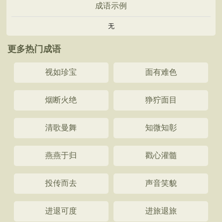
成语示例
无
更多热门成语
视如珍宝
面有难色
烟断火绝
狰狞面目
清歌曼舞
知微知彰
燕燕于归
戳心灌髓
投传而去
声音笑貌
进退可度
进旅退旅