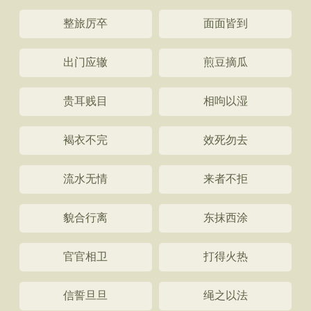
整旅厉卒
面面皆到
出门应辙
煎豆摘瓜
贵耳贱目
相呴以湿
褐衣不完
效死勿去
流水无情
来者不拒
貌合行离
东抹西涂
官官相卫
打得火热
信誓旦旦
绳之以法