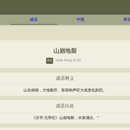
成语
中医
养
山崩地裂
shān bēng dì liè
拼音
成语释义
山岳倒塌，大地裂开。形容响声巨大或变化剧烈。
成语出处
《汉书·元帝纪》山崩地裂，水泉涌出。”