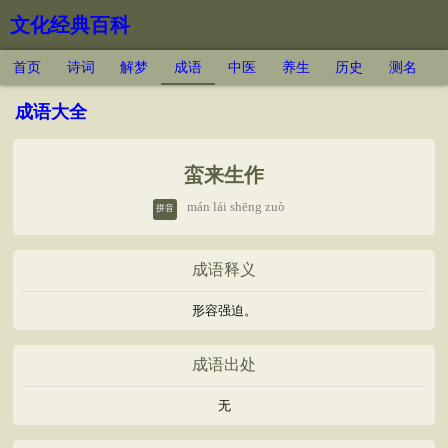
文化经典百科
首页
诗词
解梦
成语
中医
养生
历史
测名
成语大全
蛮来生作
mán lái shēng zuò
拼音
成语释义
形容强迫。
成语出处
无