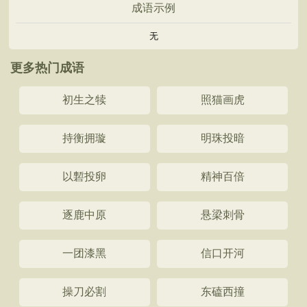
成语示例
无
更多热门成语
初生之犊
照猫画虎
持衡拥璇
明珠投暗
以磛投卵
精神百倍
逐鹿中原
悬梁刺骨
一团漆黑
信口开河
操刀必割
东磕西撞