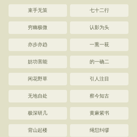
束手无策
七十二行
穷幽极微
认影为头
亦步亦趋
一熏一莸
妨功害能
的一确二
闲花野草
引人注目
无地自处
察今知古
极深研几
黄麻紫书
背山起楼
绳愆纠缪