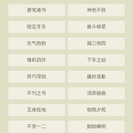
磬笔难书
神色不惊
咬定牙关
换斗移星
生气勃勃
颠三倒四
微机四伏
下车之始
辞巧理拙
嫌好道歉
不刊之书
清辞丽曲
五体投地
朝闻夕死
不管一二
黜陟幽明