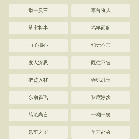
举一反三
率兽食人
草率将事
揭竿而起
西子捧心
知无不言
发人深思
既往不咎
把臂入林
碎琼乱玉
东南雀飞
黎庶涂炭
笃论高言
一嚬一笑
悬车之岁
单刀赴会