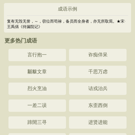
成语示例
复有无毁无誉，～，窃位而苟禄，备员而全身者，亦无所取焉。★宋·
王禹偁《待漏院记》
更多热门成语
言行抱一
诈痴佯呆
黼黻文章
千思万虑
烈火烹油
诘戎治兵
一差二误
东歪西倒
蹄閒三寻
进贤进能