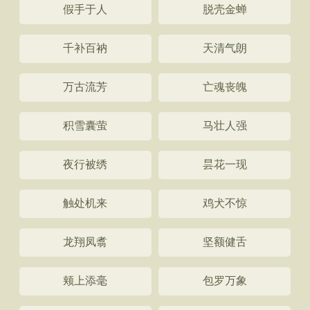
假手于人
脱壳金蝉
千补百衲
天清气朗
万古流芳
亡魂丧魄
积雪囊萤
马壮人强
夜行被绣
昙花一现
触处机来
鸡犬不惊
龙翔凤翥
坚额健舌
颊上添毫
包罗万象