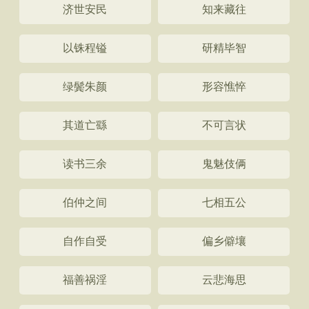
济世安民
知来藏往
以铢程镒
研精毕智
绿鬓朱颜
形容憔悴
其道亡繇
不可言状
读书三余
鬼魅伎俩
伯仲之间
七相五公
自作自受
偏乡僻壤
福善祸淫
云悲海思