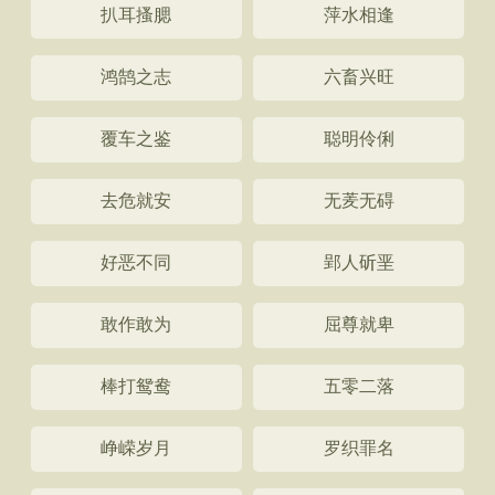
扒耳搔腮
萍水相逢
鸿鹄之志
六畜兴旺
覆车之鉴
聪明伶俐
去危就安
无羐无碍
好恶不同
郢人斫垩
敢作敢为
屈尊就卑
棒打鸳鸯
五零二落
峥嵘岁月
罗织罪名