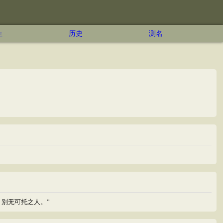
生
历史
测名
别无可托之人。”