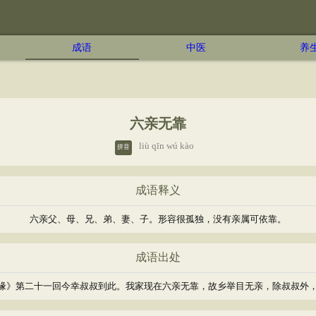
成语
中医
养
六亲无靠
liù qīn wú kào
拼音
成语释义
六亲父、母、兄、弟、妻、子。形容很孤独，没有亲属可依靠。
成语出处
花缘》第二十一回今幸叔叔到此。我家现在六亲无靠，故乡举目无亲，除叔叔外，