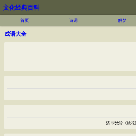
文化经典百科
首页
诗词
解梦
成语大全
清·李汝珍《镜