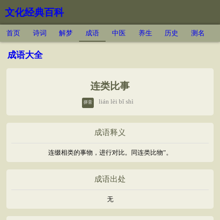
文化经典百科
首页
诗词
解梦
成语
中医
养生
历史
测名
成语大全
连类比事
lián lèi bǐ shì
拼音
成语释义
连缀相类的事物，进行对比。同连类比物”。
成语出处
无