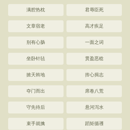
满腔热枕
君辱臣死
文章宿老
高才疾足
别有心肠
一面之词
坐卧针毡
贯盈恶稔
掀天斡地
抟心揖志
夺门而出
席卷八荒
守先待后
悬河泻水
束手就擒
蹈矩循彟