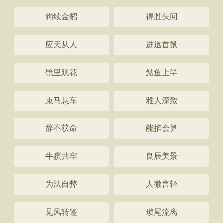
狗续金貂
得胜头回
应天从人
进退首鼠
镜里观花
鲇鱼上竿
束马悬车
雅人深致
辞不获命
能掐会算
牛骥共牢
良辰美景
为法自弊
人微言轻
见风转篷
琐尾流离