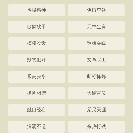
抖搂精神
驹留空谷
败鳞残甲
无中生有
槁项没齿
迷魂夺魄
刬恶锄奸
文章宗工
乘高决水
断杼择邻
指囷相赠
大肆宣传
触目经心
咫尺天涯
涓滴不遗
乘热打铁