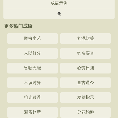
成语示例
无
更多热门成语
雕虫小艺
丸泥封关
人以群分
钓名要誉
昏聩无能
心劳日拙
不识时务
亘古通今
狗走狐淫
发踪指示
避俗趋新
分花约柳