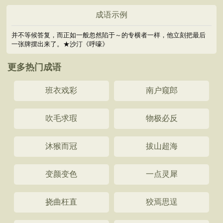
成语示例
并不等候答复，而正如一般忽然陷于～的专横者一样，他立刻把最后
一张牌摆出来了。★沙汀《呼嚎》
更多热门成语
班衣戏彩
南户窥郎
吹毛求瑕
物极必反
沐猴而冠
拔山超海
变颜变色
一点灵犀
挠曲枉直
狡焉思逞