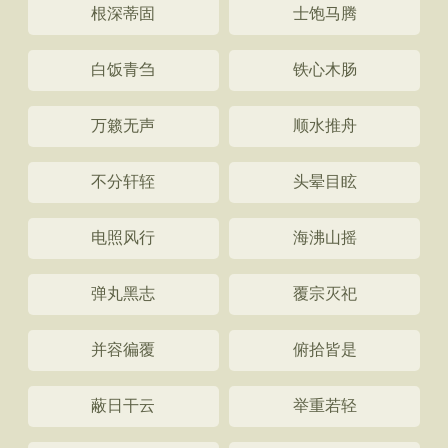
根深蒂固
士饱马腾
白饭青刍
铁心木肠
万籁无声
顺水推舟
不分轩轾
头晕目眩
电照风行
海沸山摇
弹丸黑志
覆宗灭祀
并容徧覆
俯拾皆是
蔽日干云
举重若轻