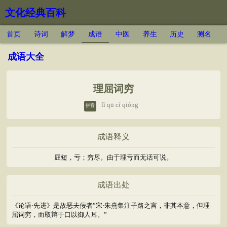
文化经典百科
首页
诗词
解梦
成语
中医
养生
历史
测名
成语大全
理屈词穷
lǐ qū cí qióng
拼音
成语释义
屈短，亏；穷尽。由于理亏而无话可说。
成语出处
《论语·先进》是故恶夫佞者”宋·朱熹集注子路之言，非其本意，但理
屈词穷，而取辩于口以御人耳。”