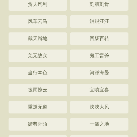
贪夫殉利
刻肌刻骨
风车云马
泪眼汪汪
戴天蹐地
回肠百转
羌无故实
鬼工雷斧
当行本色
河溓海晏
拨雨撩云
宜嗔宜喜
重逆无道
泱泱大风
街巷阡陌
一箭之地