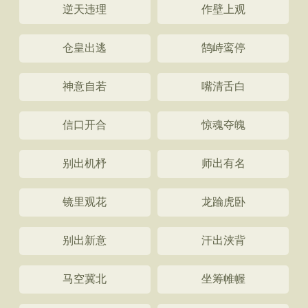
逆天违理
作壁上观
仓皇出逃
鹄峙鸾停
神意自若
嘴清舌白
信口开合
惊魂夺魄
别出机杼
师出有名
镜里观花
龙踚虎卧
别出新意
汗出浃背
马空冀北
坐筹帷幄