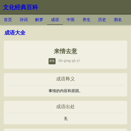
文化经典百科
首页
诗词
解梦
成语
中医
养生
历史
测名
成语大全
来情去意
lái qíng qù yì
拼音
成语释义
事情的内容和原因。
成语出处
无