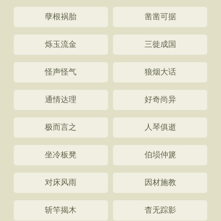
孽根祸胎
凿凿可据
烁玉流金
三徙成国
怪声怪气
狼烟大话
通情达理
好奇尚异
极而言之
人琴俱逝
坐冷板凳
伯埙仲篪
对床风雨
因材施教
斩竿揭木
杳无踪影