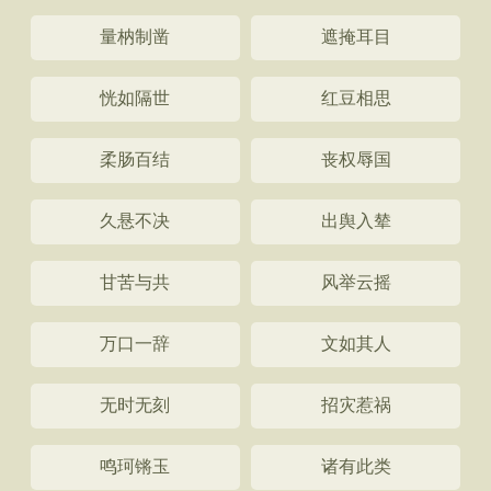
量枘制凿
遮掩耳目
恍如隔世
红豆相思
柔肠百结
丧权辱国
久悬不决
出舆入辇
甘苦与共
风举云摇
万口一辞
文如其人
无时无刻
招灾惹祸
鸣珂锵玉
诸有此类