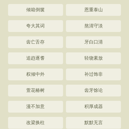
倾箱倒箧
恩重泰山
夸大其词
熬清守淡
齿亡舌存
牙白口清
追趋逐耆
轻饶素放
权倾中外
补过饰非
萱花椿树
齿牙馀论
漫不加意
积厚成器
改梁换柱
默默无言