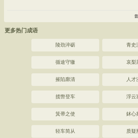
更多热门成语
陵劲淬砺
青史
循途守辙
哀梨
摧陷廓清
人才
揽辔登车
浮云
箕帚之使
鉥心
轻车简从
质疑