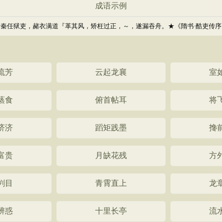
成语示例
昔秦任狱吏，赭衣满道『革其风，矫枉过正，～，遂漏吞舟。★《隋书·酷吏传序
流芳
云起龙襄
室
蒸食
俯首帖耳
将
济济
蹈矩践墨
搀
富贵
月缺花残
方
刿目
青霄直上
龙
辨惑
十里长亭
流