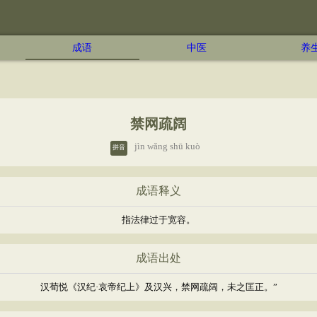
成语
中医
养
禁网疏阔
jìn wǎng shū kuò
拼音
成语释义
指法律过于宽容。
成语出处
汉荀悦《汉纪·哀帝纪上》及汉兴，禁网疏阔，未之匡正。”