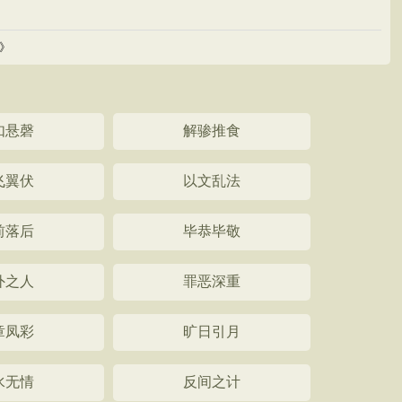
》
如悬磬
解骖推食
飞翼伏
以文乱法
前落后
毕恭毕敬
外之人
罪恶深重
章凤彩
旷日引月
水无情
反间之计