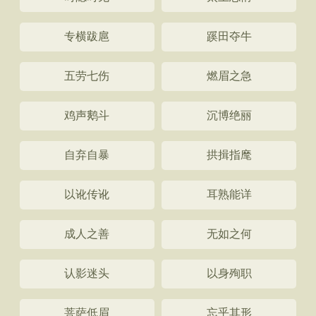
专横跋扈
蹊田夺牛
五劳七伤
燃眉之急
鸡声鹅斗
沉博绝丽
自弃自暴
拱揖指麾
以讹传讹
耳熟能详
成人之善
无如之何
认影迷头
以身殉职
菩萨低眉
忘乎其形