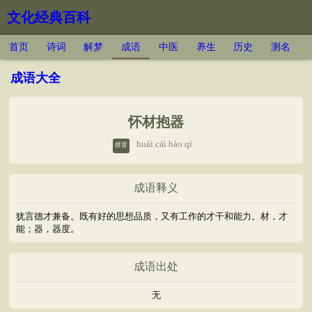
文化经典百科
首页
诗词
解梦
成语
中医
养生
历史
测名
成语大全
怀材抱器
huái cái bào qì
拼音
成语释义
犹言德才兼备。既有好的思想品质，又有工作的才干和能力。材，才
能；器，器度。
成语出处
无