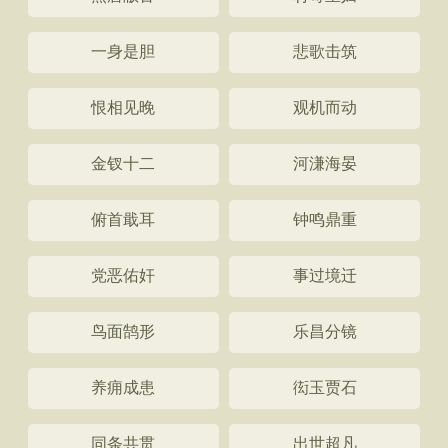
一身是胆
悲歌击筑
恨相见晚
观机而动
金钗十二
河溓海晏
俯首戢耳
钟鸣鼎重
党恶佑奸
事过境迁
鸟面鹄形
乐昌分镜
养痈成患
衒玉贾石
同条共贯
出世超凡