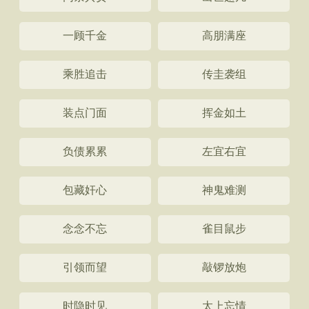
一顾千金
高朋满座
乘胜追击
传圭袭组
装点门面
挥金如土
负债累累
左宜右宜
包藏奸心
神鬼难测
念念不忘
雀目鼠步
引领而望
敲锣放炮
时隐时见
太上忘情