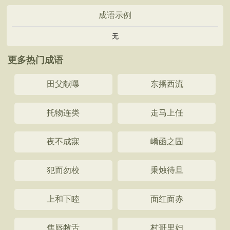
成语示例
无
更多热门成语
田父献曝
东播西流
托物连类
走马上任
夜不成寐
崤函之固
犯而勿校
秉烛待旦
上和下睦
面红面赤
焦唇敝舌
村哥里妇