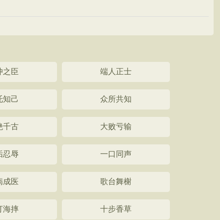
冲之臣
端人正士
托知己
众所共知
绝千古
大败亏输
垢忍辱
一口同声
病成医
歌台舞榭
打海摔
十步香草