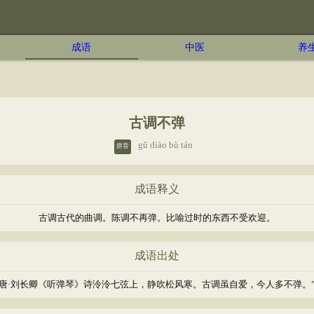
成语
中医
养
古调不弹
gǔ diào bù tán
拼音
成语释义
古调古代的曲调。陈调不再弹。比喻过时的东西不受欢迎。
成语出处
唐·刘长卿《听弹琴》诗泠泠七弦上，静吹松风寒。古调虽自爱，今人多不弹。