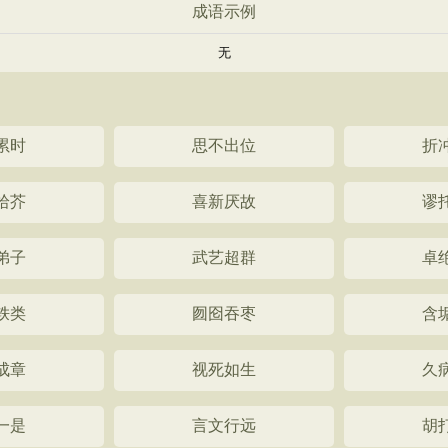
成语示例
无
累时
思不出位
折
拾芥
喜新厌故
谬
弟子
武艺超群
卓
轶类
囫囵吞枣
含
成章
视死如生
久
一是
言文行远
胡