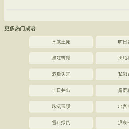
更多热门成语
水来土掩
旷日
襟江带湖
虎珀
酒后失言
私淑
十日并出
超群
珠沉玉陨
出言
雪耻报仇
没衷