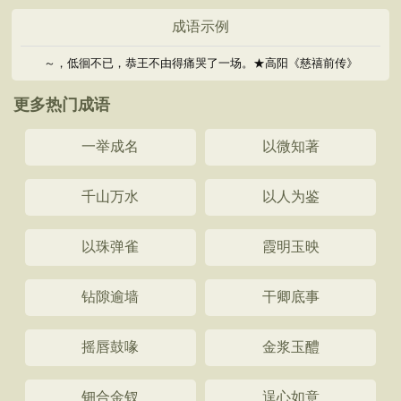
成语示例
～，低徊不已，恭王不由得痛哭了一场。★高阳《慈禧前传》
更多热门成语
一举成名
以微知著
千山万水
以人为鉴
以珠弹雀
霞明玉映
钻隙逾墙
干卿底事
摇唇鼓喙
金浆玉醴
钿合金钗
逞心如意