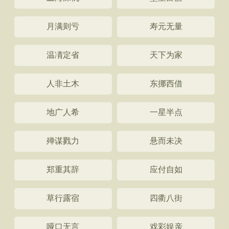
月满则亏
寿元无量
温凊定省
天下为家
人非土木
东挪西借
地广人希
一星半点
殚谋戮力
悬而未决
郑重其辞
应付自如
草行露宿
四衢八街
哑口无言
戏彩娱亲