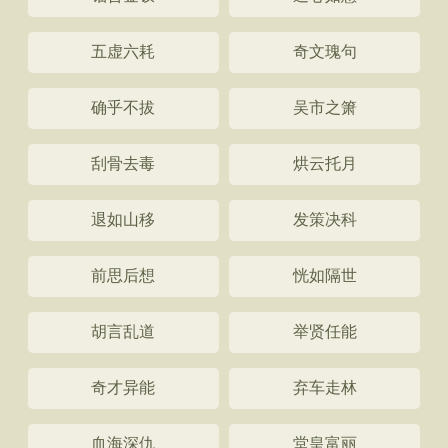
五虚六耗
奇文瑰句
确乎不拔
吴市之箫
刮骨去毒
烘云托月
退如山移
发策决科
前思后想
恍如隔世
胡言乱道
举贤任能
奇才异能
弃车走林
血海深仇
堂皇富丽