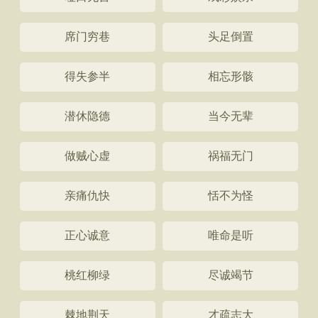
席门穷巷
头足倒置
得失参半
相忘形骸
潜休隐德
当今无辈
做贼心虚
祸福无门
亲痛仇快
恬不为怪
正心诚意
唯命是听
桃红柳绿
尽诚竭节
棘地荆天
才疏志大