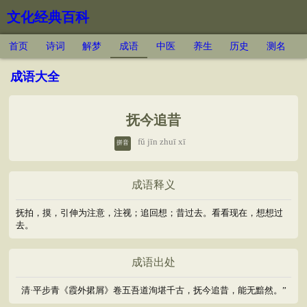
文化经典百科
首页
诗词
解梦
成语
中医
养生
历史
测名
成语大全
抚今追昔
fǔ jīn zhuī xī
拼音
成语释义
抚拍，摸，引伸为注意，注视；追回想；昔过去。看看现在，想想过
去。
成语出处
清·平步青《霞外捃屑》卷五吾道洵堪千古，抚今追昔，能无黯然。”