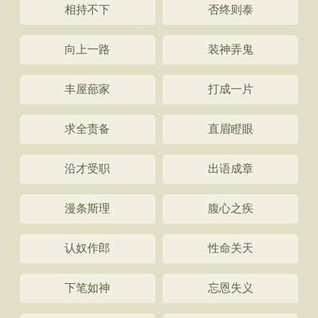
相持不下
否终则泰
向上一路
装神弄鬼
丰屋蔀家
打成一片
求全责备
直眉瞪眼
沿才受职
出语成章
漫条斯理
腹心之疾
认奴作郎
性命关天
下笔如神
忘恩失义