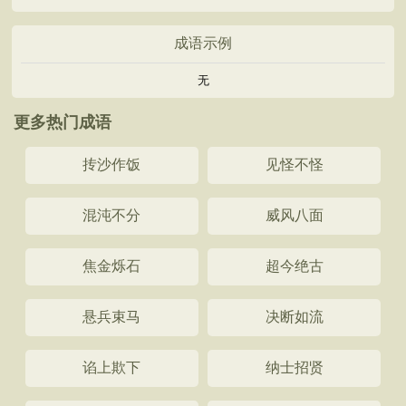
成语示例
无
更多热门成语
抟沙作饭
见怪不怪
混沌不分
威风八面
焦金烁石
超今绝古
悬兵束马
决断如流
谄上欺下
纳士招贤