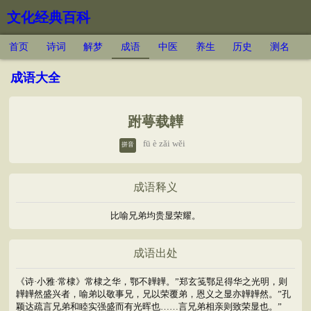
文化经典百科
首页
诗词
解梦
成语
中医
养生
历史
测名
成语大全
跗萼载韡
fū è zǎi wěi
拼音
成语释义
比喻兄弟均贵显荣耀。
成语出处
《诗·小雅·常棣》常棣之华，鄂不韡韡。”郑玄笺鄂足得华之光明，则
韡韡然盛兴者，喻弟以敬事兄，兄以荣覆弟，恩义之显亦韡韡然。”孔
颖达疏言兄弟和睦实强盛而有光晖也……言兄弟相亲则致荣显也。”