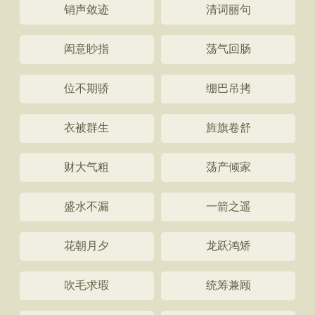
销声敛迹
清词丽句
闳意眇指
荡气回肠
位不期骄
绷巴吊拷
衣被群生
旌旗卷舒
财大气粗
荡产倾家
盛水不漏
一箭之遥
花朝月夕
龙跃鸿矫
吹毛求瑕
统筹兼顾