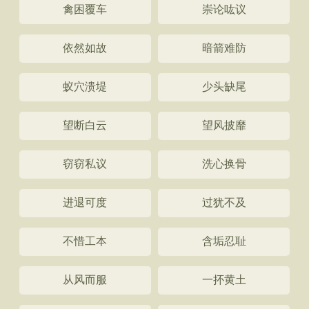
禽困覆车
崇论吰议
依然如故
暗箭难防
蚁穴溃堤
少头缺尾
望断白云
望风披靡
窃窃私议
洗心换骨
进退可度
过犹不及
不惜工本
含垢忍耻
从风而服
一抔黄土