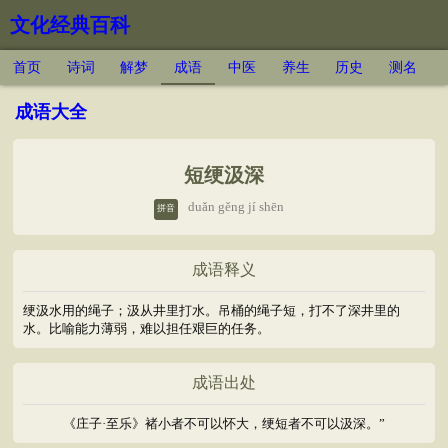
文化经典百科
首页
诗词
解梦
成语
中医
养生
历史
测名
成语大全
短绠汲深
duǎn gěng jí shēn
拼音
成语释义
绠汲水用的绳子；汲从井里打水。吊桶的绳子短，打不了深井里的
水。比喻能力薄弱，难以担任艰巨的任务。
成语出处
《庄子·至乐》褚小者不可以怀大，绠短者不可以汲深。”