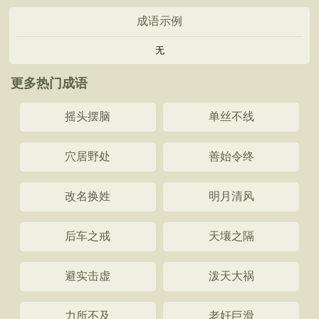
成语示例
无
更多热门成语
摇头摆脑
单丝不线
穴居野处
善始令终
改名换姓
明月清风
后车之戒
天壤之隔
避实击虚
泼天大祸
力所不及
老奸巨滑