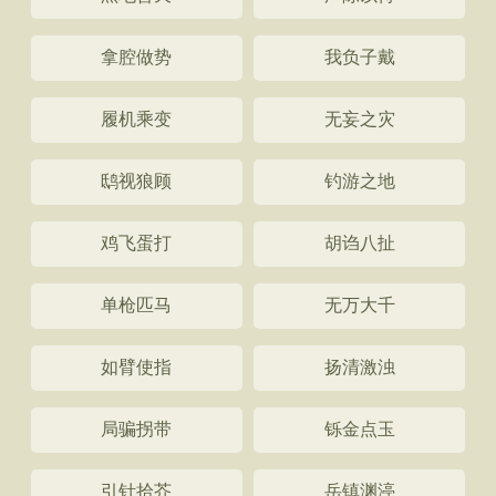
拿腔做势
我负子戴
履机乘变
无妄之灾
鸱视狼顾
钓游之地
鸡飞蛋打
胡诌八扯
单枪匹马
无万大千
如臂使指
扬清激浊
局骗拐带
铄金点玉
引针拾芥
岳镇渊渟