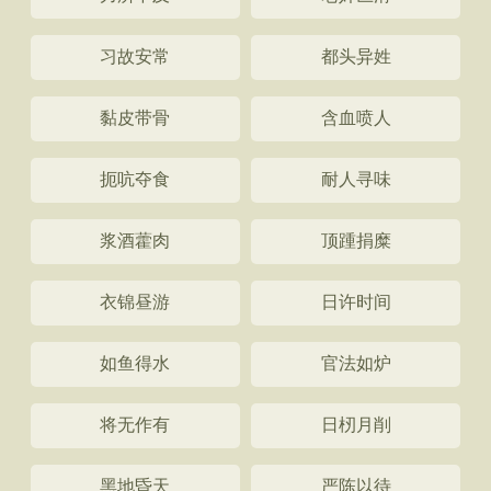
习故安常
都头异姓
黏皮带骨
含血喷人
扼吭夺食
耐人寻味
浆酒藿肉
顶踵捐糜
衣锦昼游
日许时间
如鱼得水
官法如炉
将无作有
日杒月削
黑地昏天
严陈以待