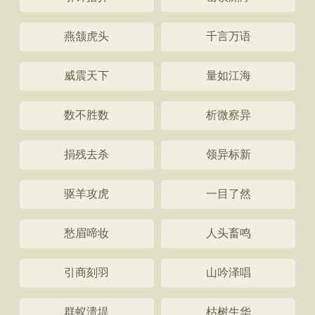
燕颔虎头
千言万语
威震天下
量如江海
数不胜数
析微察异
捐残去杀
领异标新
驱羊攻虎
一目了然
愁眉啼妆
人头畜鸣
引商刻羽
山吟泽唱
群蚁溃堤
枯树生华