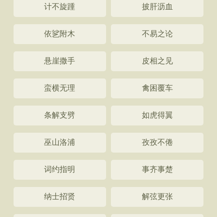
计不旋踵
披肝沥血
依乷附木
不易之论
悬崖撒手
皮相之见
蛮横无理
禽困覆车
条解支劈
如虎得翼
巫山洛浦
孜孜不倦
词约指明
事齐事楚
纳士招贤
解弦更张