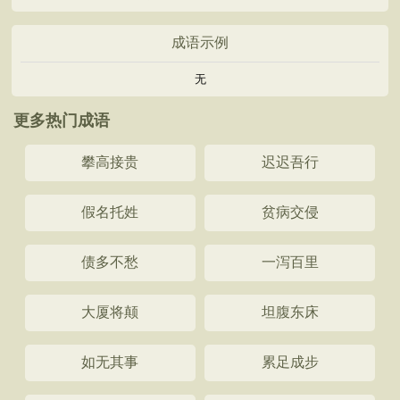
成语示例
无
更多热门成语
攀高接贵
迟迟吾行
假名托姓
贫病交侵
债多不愁
一泻百里
大厦将颠
坦腹东床
如无其事
累足成步