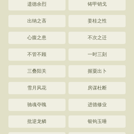
遗德余烈
铸甲销戈
出纳之吝
姜桂之性
心腹之患
不次之迁
不管不顾
一时三刻
三叠阳关
握粟出卜
雪月风花
房谋杜断
驰魂夺魄
进德修业
批逆龙鳞
银钩玉唾