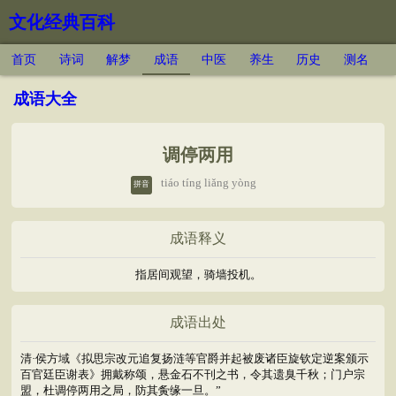
文化经典百科
首页
诗词
解梦
成语
中医
养生
历史
测名
成语大全
调停两用
tiáo tíng liǎng yòng
拼音
成语释义
指居间观望，骑墙投机。
成语出处
清·侯方域《拟思宗改元追复扬涟等官爵并起被废诸臣旋钦定逆案颁示
百官廷臣谢表》拥戴称颂，悬金石不刊之书，令其遗臭千秋；门户宗
盟，杜调停两用之局，防其夤缘一旦。”