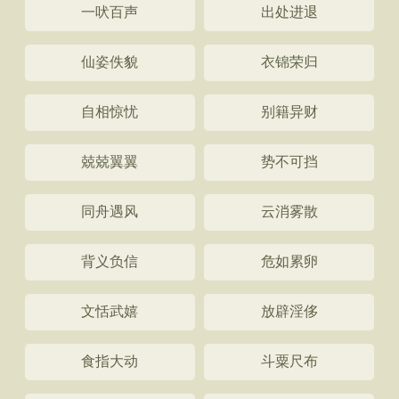
一吠百声
出处进退
仙姿佚貌
衣锦荣归
自相惊忧
别籍异财
兢兢翼翼
势不可挡
同舟遇风
云消雾散
背义负信
危如累卵
文恬武嬉
放辟淫侈
食指大动
斗粟尺布