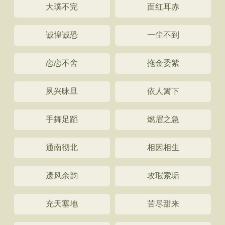
大璞不完
面红耳赤
诚惶诚恐
一尘不到
恋恋不舍
拖金委紫
夙兴昧旦
依人篱下
手舞足蹈
燃眉之急
通南彻北
相因相生
遗风余韵
攻瑕索垢
充天塞地
苦尽甜来