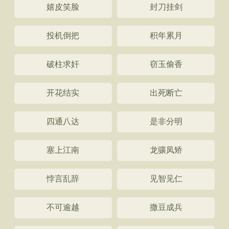
嬉皮笑脸
封刀挂剑
投机倒把
积年累月
破柱求奸
窃玉偷香
开花结实
出死断亡
四通八达
是非分明
塞上江南
龙骧凤矫
悖言乱辞
见智见仁
不可逾越
撒豆成兵