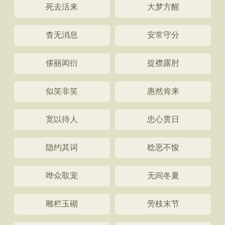
死去活来
大梦方醒
杳无消息
安常守分
侈丽闳衍
捉襟露肘
似笑非笑
惠然肯来
宽以待人
忠心贯日
隐约其词
稔恶不悛
哗众取宠
无间冬夏
雕栏玉砌
旁枝末节