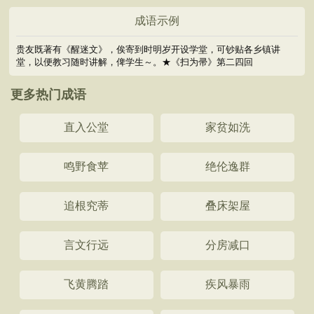
成语示例
贵友既著有《醒迷文》，俟寄到时明岁开设学堂，可钞贴各乡镇讲
堂，以便教习随时讲解，俾学生～。★《扫为帚》第二四回
更多热门成语
直入公堂
家贫如洗
鸣野食苹
绝伦逸群
追根究蒂
叠床架屋
言文行远
分房减口
飞黄腾踏
疾风暴雨