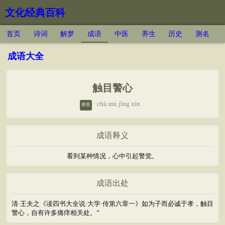
文化经典百科
首页
诗词
解梦
成语
中医
养生
历史
测名
成语大全
触目警心
chù mù jǐng xīn
拼音
成语释义
看到某种情况，心中引起警觉。
成语出处
清·王夫之《读四书大全说·大学·传第六章一》如为子而必诚于孝，触目
警心，自有许多痛痒相关处。”