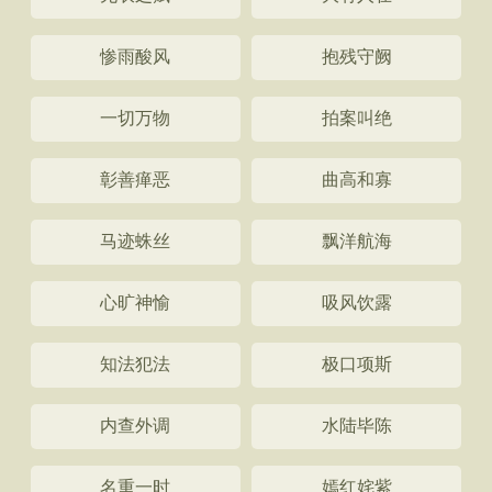
惨雨酸风
抱残守阙
一切万物
拍案叫绝
彰善瘅恶
曲高和寡
马迹蛛丝
飘洋航海
心旷神愉
吸风饮露
知法犯法
极口项斯
内查外调
水陆毕陈
名重一时
嫣红姹紫