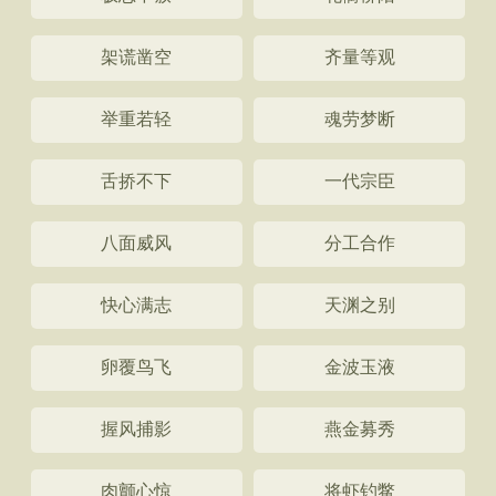
架谎凿空
齐量等观
举重若轻
魂劳梦断
舌挢不下
一代宗臣
八面威风
分工合作
快心满志
天渊之别
卵覆鸟飞
金波玉液
握风捕影
燕金募秀
肉颤心惊
将虾钓鳖