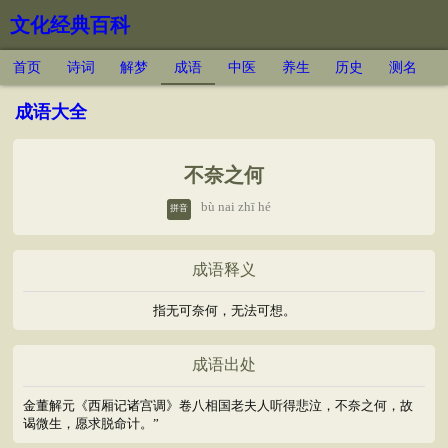
文化经典百科
首页
诗词
解梦
成语
中医
养生
历史
测名
成语大全
不奈之何
bù nai zhī hé
拼音
成语释义
指无可奈何，无法可想。
成语出处
金董解元《西厢记诸宫调》卷八相国老夫人听得悲泣，不奈之何，故
谒微生，愿求脱命计。”