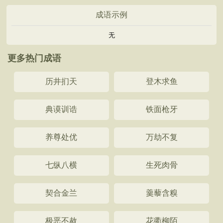
成语示例
无
更多热门成语
历井扪天
登木求鱼
典谟训诰
铁面枪牙
养尊处优
万劫不复
七纵八横
生死肉骨
契合金兰
羹藜含糗
极恶不赦
花衢柳陌