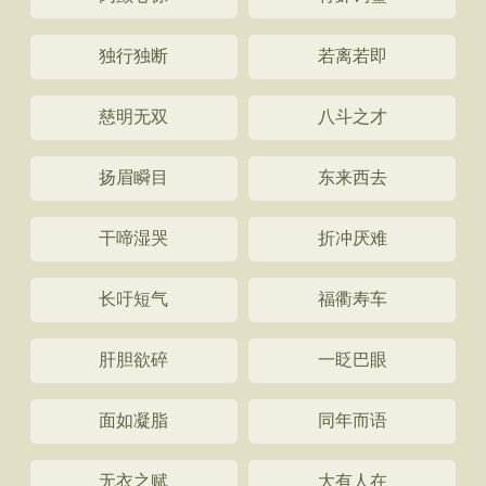
独行独断
若离若即
慈明无双
八斗之才
扬眉瞬目
东来西去
干啼湿哭
折冲厌难
长吁短气
福衢寿车
肝胆欲碎
一眨巴眼
面如凝脂
同年而语
无衣之赋
大有人在