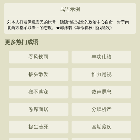
成语示例
刘本人打着保境安民的旗号，隐隐地以湖北的政治中心自命，对于南
北两方都采取着～的态度。★郭沫若《革命春秋·北伐途次》
更多热门成语
吞风饮雨
丰功伟绩
披头散发
惟力是视
寝不聊寐
敛声屏息
卷席而居
分烟析产
捉生替死
含垢藏疾