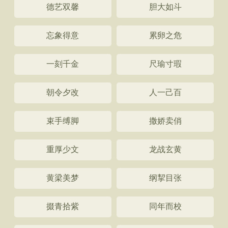
德艺双馨
胆大如斗
忘象得意
累卵之危
一刻千金
尺瑜寸瑕
朝令夕改
人一己百
束手缚脚
撒娇卖俏
重厚少文
龙战玄黄
黄梁美梦
纲挈目张
掇青拾紫
同年而校