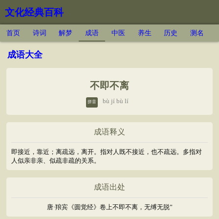
文化经典百科
首页
诗词
解梦
成语
中医
养生
历史
测名
成语大全
不即不离
bù jí bù lí
拼音
成语释义
即接近，靠近；离疏远，离开。指对人既不接近，也不疏远。多指对
人似亲非亲、似疏非疏的关系。
成语出处
唐·羪宾《圆觉经》卷上不即不离，无缚无脱”