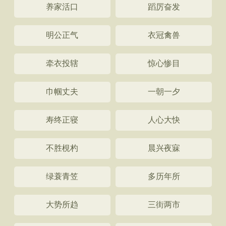
养家活口
蹈厉奋发
明公正气
衣冠禽兽
牵衣投辖
惊心惨目
巾帼丈夫
一朝一夕
寿终正寝
人心大快
不胜梘杓
晨兴夜寐
绿蓑青笠
多历年所
大势所趋
三街两市