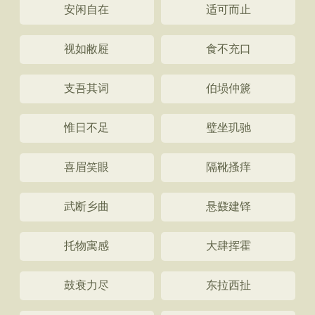
安闲自在
适可而止
视如敝屣
食不充口
支吾其词
伯埙仲篪
惟日不足
璧坐玑驰
喜眉笑眼
隔靴搔痒
武断乡曲
悬鼗建铎
托物寓感
大肆挥霍
鼓衰力尽
东拉西扯