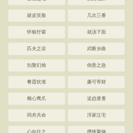
嬉皮笑脸
几次三番
怀银纡紫
就汤下面
匹夫之谅
武断乡曲
扣槃扪烛
倒悬之急
餐霞饮瀣
廉可寄财
雕心鹰爪
追趋逐耆
同舟共命
浮家泛宅
心向往之
攒锋聚镝