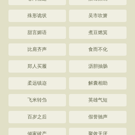
殊形诡状
吴市吹箫
甜言媚语
煮豆燃箕
比肩齐声
食而不化
郑人买履
沥胆抽肠
柔远镇迩
解囊相助
飞米转刍
英雄气短
百岁之后
假誉驰声
倾家破产
聚敛无厌