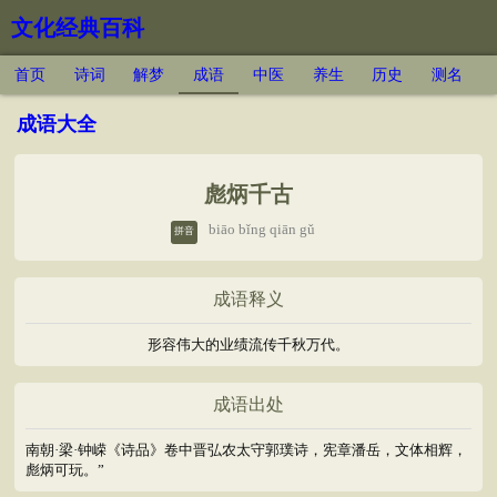
文化经典百科
首页
诗词
解梦
成语
中医
养生
历史
测名
成语大全
彪炳千古
biāo bǐng qiān gǔ
拼音
成语释义
形容伟大的业绩流传千秋万代。
成语出处
南朝·梁·钟嵘《诗品》卷中晋弘农太守郭璞诗，宪章潘岳，文体相辉，
彪炳可玩。”