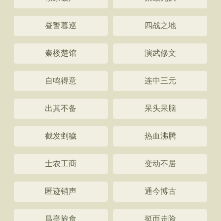
昼警暮巡
四战之地
秦楼楚馆
演武修文
自鸣得意
连中三元
出其不备
呆头呆脑
截发剉穢
热血沸腾
士农工商
变动不居
匿迹销声
通今博古
昌亭旅食
挺而走险