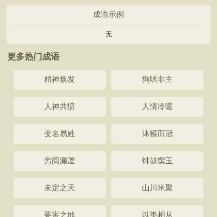
成语示例
无
更多热门成语
精神焕发
狗吠非主
人神共愤
人情冷暖
变名易姓
沐猴而冠
穷阎漏屋
钟鼓馔玉
未定之天
山川米聚
要害之地
以类相从